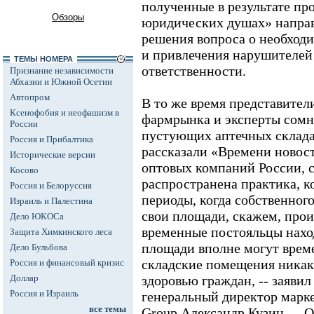
полученные в результате пр
Обзоры
юридических душах» напра
решения вопроса о необход
и привлечения нарушителей
ТЕМЫ НОМЕРА
ответственности.
Признание независимости
Абхазии и Южной Осетии
Автопром
В то же время представители
Ксенофобия и неофашизм в
фармрынка и эксперты сомне
России
пустующих аптечных склада
Россия и Прибалтика
рассказали «Времени новос
Исторические версии
оптовых компаний России, 
Косово
распространена практика, к
Россия и Белоруссия
периоды, когда собственного
Израиль и Палестина
свои площади, скажем, прои
Дело ЮКОСа
временные постояльцы находя
Защита Химкинского леса
площади вполне могут врем
Дело Бульбова
складские помещения никак 
Россия и финансовый кризис
Доллар
здоровью граждан, -- заяви
Россия и Израиль
генеральный директор марк
все темы
Group Александр Кузин. -- О