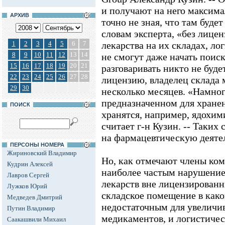
и получают на него максим
АРХИВ
точно не зная, что там будет
словам эксперта, «без лице
1
2
3
4
5
6
7
лекарства на их складах, л
8
9
10
11
12
13
14
не смогут даже начать поиск
15
16
17
18
19
20
21
разговаривать никто не буде
22
23
24
25
26
27
28
лицензию, владелец склада 
29
30
несколько месяцев. «Намног
предназначенном для хранен
ПОИСК
хранятся, например, ядохими
считает г-н Кузин. -- Таких
на фармацевтическую деяте
ПЕРСОНЫ НОМЕРА
Жириновский Владимир
Но, как отмечают члены ком
Кудрин Алексей
наиболее частым нарушение
Лавров Сергей
лекарств вне лицензирован
Лужков Юрий
складское помещение в како
Медведев Дмитрий
недостаточным для увеличи
Путин Владимир
медикаментов, и логистичес
Саакашвили Михаил