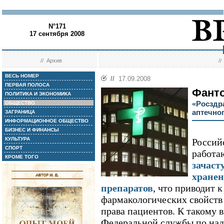
N°171
17 сентября 2008
//
Архив
/
ВЕСЬ НОМЕР
//
17.09.2008
ПЕРВАЯ ПОЛОСА
Фанто
ПОЛИТИКА И ЭКОНОМИКА
«Росздр
ОБЩЕСТВО
аптечно
ЗАГРАНИЦА
ИНФОРМАЦИОННОЕ ОБЩЕСТВО
БИЗНЕС И ФИНАНСЫ
КУЛЬТУРА
Россий
СПОРТ
работа
КРОМЕ ТОГО
зачаст
хранен
препаратов
, что приводит 
фармакологических свойств 
права пациентов. К такому 
Федеральной службы по над