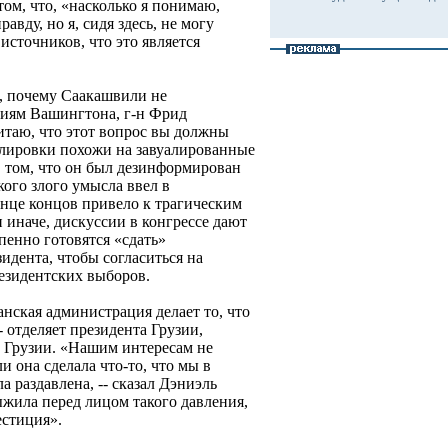
ом, что, «насколько я понимаю,
авду, но я, сидя здесь, не могу
 источников, что это является
, почему Саакашвили не
ниям Вашингтона, г-н Фрид
итаю, что этот вопрос вы должны
улировки похожи на завуалированные
в том, что он был дезинформирован
кого злого умысла ввел в
онце концов привело к трагическим
 иначе, дискуссии в конгрессе дают
пенно готовятся «сдать»
идента, чтобы согласиться на
езидентских выборов.
нская администрация делает то, что
 отделяет президента Грузии,
й Грузии. «Нашим интересам не
ли она сделала что-то, что мы в
 раздавлена, -- сказал Дэниэль
ыжила перед лицом такого давления,
естиция».