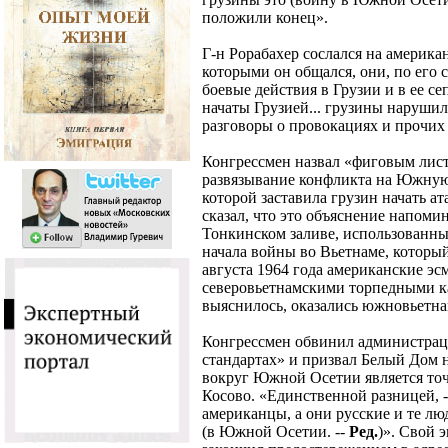
положили конец».
Г-н Рорабахер сослался на америка
которыми он общался, они, по его 
боевые действия в Грузии и в ее с
начаты Грузией... грузины нарушил
разговоры о провокациях и прочих 
Конгрессмен назвал «фиговым лис
развязывание конфликта на Южную
которой заставила грузин начать а
сказал, что это объяснение напоми
Тонкинском заливе, использованны
начала войны во Вьетнаме, который
августа 1964 года американские э
северовьетнамскими торпедными ка
выяснилось, оказались южновьетна
Конгрессмен обвинил администра
стандартах» и призвал Белый Дом н
вокруг Южной Осетии является то
Косово. «Единственной разницей, -- 
американцы, а они русские и те лю
(в Южной Осетии. --
Ред.
)». Свой 