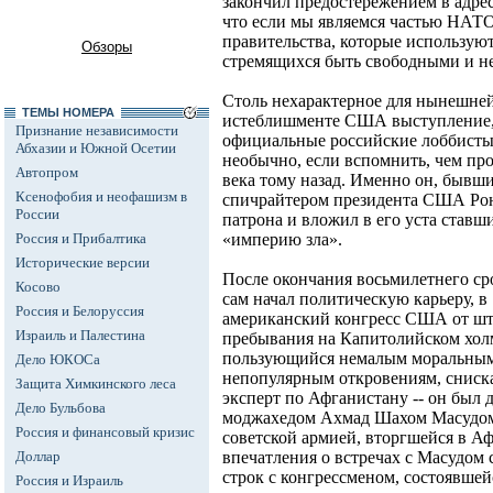
закончил предостережением в адрес
что если мы являемся частью НАТО
правительства, которые используют
Обзоры
стремящихся быть свободными и н
Столь нехарактерное для нынешне
ТЕМЫ НОМЕРА
истеблишменте США выступление, 
Признание независимости
официальные российские лоббисты
Абхазии и Южной Осетии
необычно, если вспомнить, чем про
Автопром
века тому назад. Именно он, бывши
Ксенофобия и неофашизм в
спичрайтером президента США Рона
России
патрона и вложил в его уста став
Россия и Прибалтика
«империю зла».
Исторические версии
После окончания восьмилетнего ср
Косово
сам начал политическую карьеру, в
Россия и Белоруссия
американский конгресс США от шт
Израиль и Палестина
пребывания на Капитолийском холм
пользующийся немалым моральным 
Дело ЮКОСа
непопулярным откровениям, снискал
Защита Химкинского леса
эксперт по Афганистану -- он был
Дело Бульбова
моджахедом Ахмад Шахом Масудом в
Россия и финансовый кризис
советской армией, вторгшейся в А
Доллар
впечатления о встречах с Масудом 
строк с конгрессменом, состоявшейс
Россия и Израиль