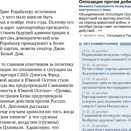
Оппозиция против деб
Михаила Саакашвили возвраща
виртуального мира
 Дане Рорабахеру источники
Объединенная оппозиция Гру
 у него мало шансов быть
мораторий на критику властей
ах в ноябре этого года. Поэтому его
на период кавказской войны, и 
октября представит антикриз
 в адрес однопартийца-президента
действий...
>>
тствием будущей администрации в
// читайте тему:
Ситуация в Гр
удет она демократической или
 Рорабахер принадлежит к более
БЕЗ КОМMЕНТАРИЕВ
й партии, нежели сенатор Джон
18:51, 16 декабря
а Белый Дом.
Радикальная молодежь собрал
площади в подмосковном Со
, то главным ответчиком за политику
18:32, 16 декабря
Путин отверг упреки адвокат
ации по отношению к ситуации на
Ходорковского в давлении на 
секретаря США Дэниэль Фрид.
17:58, 16 декабря
ской акции в Южной Осетии стали
Задержан один из предполаг
о года мы предупреждали Саакашвили
организаторов беспорядков 
нность в Южной Осетии». «Громко,
17:10, 16 декабря
нистрация Буша предупреждала
Европарламент призвал росси
военные действия против России,
ускорить расследование обст
смерти Сергея Магнитского
США. Дипломат рассказал
 еще изучаем хронологию того, когда
16:35, 16 декабря
Саакашвили посмертно награ
ском тоннеле" и что грузины
Холбрука орденом Святого Г
тоннеле, когда они (грузины)
16:14, 16 декабря
в Цхинвали. Характерно, что
Ассанж будет выпущен под з