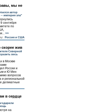
равы, мы не
упился автор
-- империя зла"
ернулись
 9 сентября
митете по
ША,
...
>>
му:
Россия и США
 скорее жив
ителя Северной
оразить весь
х в Москве
рами
ел России и
ым и Ю Мен
омимо вопросов
а и региональной
ые деликатные
ам в сердце
агодарили
мощь
мотря на