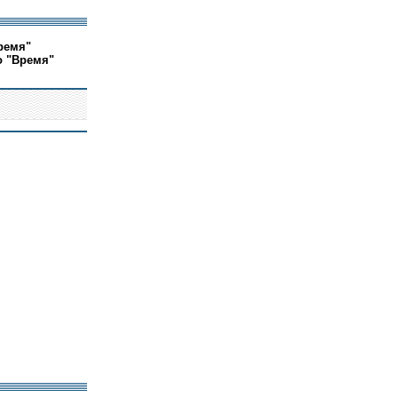
ремя"
о "Время"