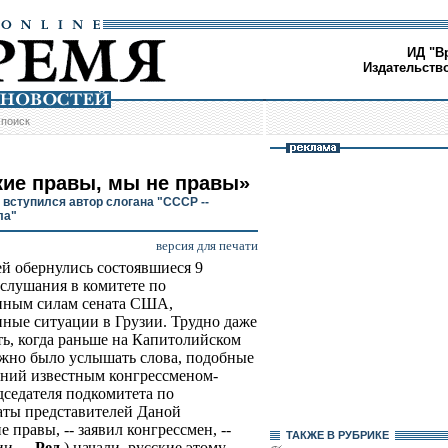
ИД "В
Издательств
/
поиск
кие правы, мы не правы»
 вступился автор слогана "СССР --
ла"
версия для печати
й обернулись состоявшиеся 9
 слушания в комитете по
нным силам сената США,
ные ситуации в Грузии. Трудно даже
ь, когда раньше на Капитолийском
жно было услышать слова, подобные
шаний известным конгрессменом-
дседателя подкомитета по
ты представителей Даной
 правы, -- заявил конгрессмен, --
ТАКЖЕ В РУБРИКЕ
и. --
Ред.
) начали, русские этому