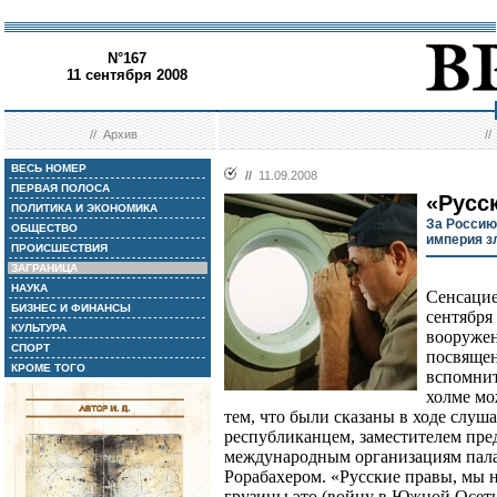
N°167
11 сентября 2008
//
Архив
/
ВЕСЬ НОМЕР
//
11.09.2008
ПЕРВАЯ ПОЛОСА
«Русс
ПОЛИТИКА И ЭКОНОМИКА
За Россию
ОБЩЕСТВО
империя з
ПРОИСШЕСТВИЯ
ЗАГРАНИЦА
НАУКА
Сенсацие
БИЗНЕС И ФИНАНСЫ
сентября
КУЛЬТУРА
вооруже
СПОРТ
посвящен
КРОМЕ ТОГО
вспомнит
холме мо
тем, что были сказаны в ходе слу
республиканцем, заместителем пре
международным организациям пала
Рорабахером. «Русские правы, мы не
грузины это (войну в Южной Осети