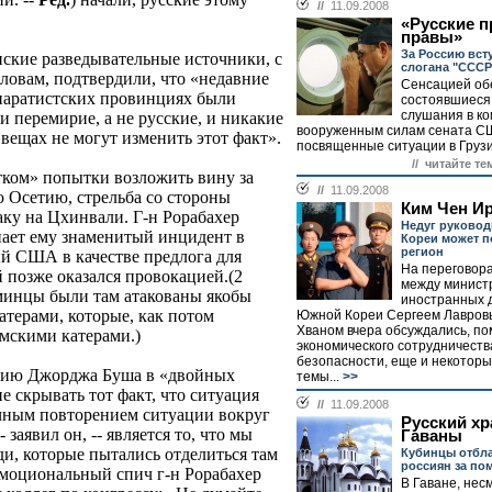
//
11.09.2008
«Русские п
правы»
За Россию вст
нские разведывательные источники, с
слогана "СССР 
словам, подтвердили, что «недавние
Сенсацией об
епаратистских провинциях были
состоявшиеся
слушания в ко
и перемирие, а не русские, и никакие
вооруженным силам сената С
вещах не могут изменить этот факт».
посвященные ситуации в Грузии
// читайте те
тком» попытки возложить вину за
//
11.09.2008
 Осетию, стрельба со стороны
Ким Чен Ир
таку на Цхинвали. Г-н Рорабахер
Недуг руковод
нает ему знаменитый инцидент в
Кореи может п
регион
й США в качестве предлога для
На переговора
 позже оказался провокацией.(2
между минист
сминцы были там атакованы якобы
иностранных д
терами, которые, как потом
Южной Кореи Сергеем Лавров
Хваном вчера обсуждались, п
мскими катерами.)
экономического сотрудничеств
безопасности, еще и некотор
цию Джорджа Буша в «двойных
темы...
>>
е скрывать тот факт, что ситуация
//
11.09.2008
чным повторением ситуации вокруг
Русский хр
заявил он, -- является то, что мы
Гаваны
ди, которые пытались отделиться там
Кубинцы отбл
россиян за по
эмоциональный спич г-н Рорабахер
В Гаване, нес