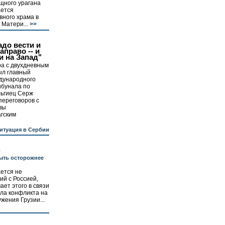
щного урагана
ается
вного храма в
 Матери...
>>
до вести и
аправо -- и
и на Запад"
ра с двухдневным
ыл главный
дународного
ибунала по
льгиец Серж
переговоров с
вы
агским
итуация в Сербии
ю
ыть осторожнее
ется не
й с Россией,
ает этого в связи
ала конфликта на
жения Грузии...