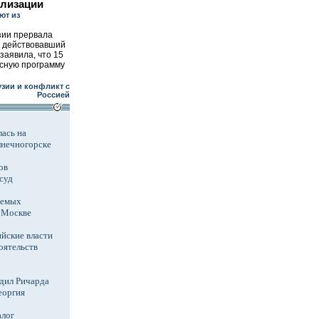
илизации
ют из
зии прервала
, действовавший
заявила, что 15
исную программу
узии и конфликт с
Россией
ась на
лнечногорске
ов
суд
аемых
в Москве
йские власти
оятельств
дил Ричарда
еоргия
алог