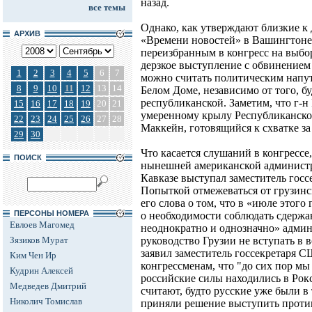
назад.
все темы
Однако, как утверждают близкие к
АРХИВ
«Времени новостей» в Вашингтоне,
переизбранным в конгресс на выбор
дерзкое выступление с обвинением
1
2
3
4
5
6
7
можно считать политическим напу
8
9
10
11
12
13
14
Белом Доме, независимо от того, б
республиканской. Заметим, что г-н
15
16
17
18
19
20
21
умеренному крылу Республиканско
22
23
24
25
26
27
28
Маккейн, готовящийся к схватке з
29
30
Что касается слушаний в конгрессе
ПОИСК
нынешней американской администр
Кавказе выступал заместитель гос
Попыткой отмежеваться от грузин
его слова о том, что в «июле этог
ПЕРСОНЫ НОМЕРА
о необходимости соблюдать сдержа
Евлоев Магомед
неоднократно и однозначно» адми
Зязиков Мурат
руководство Грузии не вступать в 
заявил заместитель госсекретаря 
Ким Чен Ир
конгрессменам, что "до сих пор мы
Кудрин Алексей
российские силы находились в Рок
Медведев Дмитрий
считают, будто русские уже были в 
Николич Томислав
приняли решение выступить проти