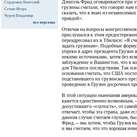
Дэниэль Фрид оговаривается при эт
Сердюков Анатолий
грузины считали, что говорят нам пр
Сечин Игорь
сказать, что я знаю из независимых
Чуров Владимир
правдой».
все персоны
Отвечая на вопросы конгрессменов
прислушался к этим предостереже
переадресовал их в Тбилиси: «Я сч
задать грузинам». Подобные форм
упреки в адрес президента Грузии 
некими источниками, затем без вся
заблуждение и Вашингтон, что в к
для Тбилиси последствиям. Так или
основания считать, что США посте
подставившего их грузинского през
проведение в Грузии досрочных пр
В этой ситуации нынешняя америка
кажется единственно возможным, --
допустившего «глупость», от само
отвечает, чтобы эта страна, даже ес
данном случае считаем глупым, была
Фрид, -- мы хотим, чтобы Грузия в
и мы считаем, что это хорошая инв