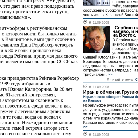
 коллег по конгрессу: «Не думайте,
нашествие мо
, это дает нам право поддерживать
"Айк", заверш
сооружение русского правосла
 силу против этнических групп,
честь иконы Казанской Божией
езависимыми».
//
11.09.2008
"Сербию на
й атмосферы в республиканском
налево, и н
о котором могли бы только мечтать
на Восток, 
 в Вашингтоне, выглядит особенно
В Сербию вче
визитом приб
славился Дана Рорабахер четверть
прокурор Меж
й в 80-е годы прошлого века
уголовного тр
льда Рейгана, придумал для своего
бывшей Югославии в Гааге бе
ший знаменитым слоган про СССР как
Браммерц. В повестке дня его 
лидерами страны -- перспекти
сотрудничества Белграда с Га
трибуналом...
>>
ока президентства Рейгана Рорабахер
// читайте тему:
С
 1989 году избравшись в
//
11.09.2008
ата Южная Калифорния. За 20 лет
Иран в обмен на Грузи
е 61-летний конгрессмен,
Израильтяне обещают России б
авторитетом за склонность к
на Кавказе
Израильское руководство пыта
 известность среди коллег и как
допустить ухудшения отношени
 дружен с легендарным афганским
хотя ряд аналитиков не исключ
 те годы, когда он воевал с
с тем, что израильтяне до нач
фганистан. Неожиданно совпавшие
Кавказе поставляли свои воору
>>
стали темой встречи автора этих
я в его офисе несколько лет тому
//
11.09.2008