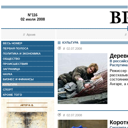
N°116
02 июля 2008
//
Архив
/
КУЛЬТУРА
ВЕСЬ НОМЕР
ПЕРВАЯ ПОЛОСА
//
02.07.2008
ПОЛИТИКА И ЭКОНОМИКА
Дерев
ОБЩЕСТВО
В российс
ПРОИСШЕСТВИЯ
Распутина
ЗАГРАНИЦА
Режиссер
НАУКА
рассказыв
состояние
БИЗНЕС И ФИНАНСЫ
Ангаре, а 
КУЛЬТУРА
СПОРТ
КРОМЕ ТОГО
//
02.07.2008
Корот
Смотрите 