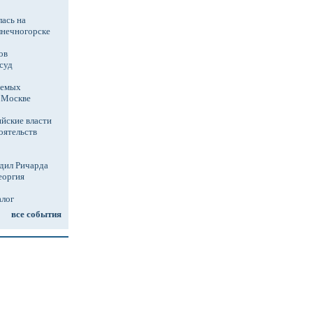
ась на
лнечногорске
ов
суд
аемых
в Москве
йские власти
оятельств
дил Ричарда
еоргия
алог
все события