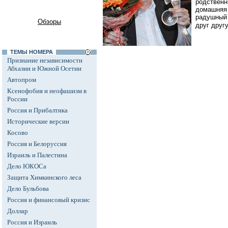
родственни
домашняя 
радушный 
Обзоры
друг другу
ТЕМЫ НОМЕРА
Признание независимости
Абхазии и Южной Осетии
Автопром
Ксенофобия и неофашизм в
России
Россия и Прибалтика
Исторические версии
Косово
Россия и Белоруссия
Израиль и Палестина
Дело ЮКОСа
Защита Химкинского леса
Дело Бульбова
Россия и финансовый кризис
Доллар
Россия и Израиль