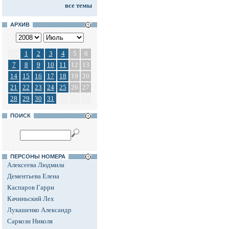
все темы
АРХИВ
1
2
3
4
5
6
7
8
9
10
11
12
13
14
15
16
17
18
19
20
21
22
23
24
25
26
27
28
29
30
31
ПОИСК
ПЕРСОНЫ НОМЕРА
Алексеева Людмила
Дементьева Елена
Каспаров Гарри
Качиньский Лех
Лукашенко Александр
Саркози Николя