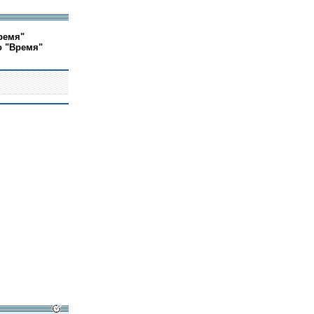
ремя"
о "Время"