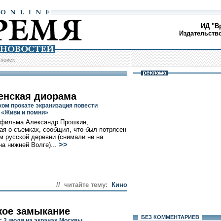
ИД "В
Издательств
/
поиск
енская диорама
ком прокате экранизация повести
 «Живи и помни»
 фильма Александр Прошкин,
ая о съемках, сообщил, что был потрясен
м русской деревни (снимали не на
>>
на нижней Волге)...
// читайте тему:
Кино
кое замыкание
БЕЗ КОМMЕНТАРИЕВ
с 3 июля на экранах Москвы