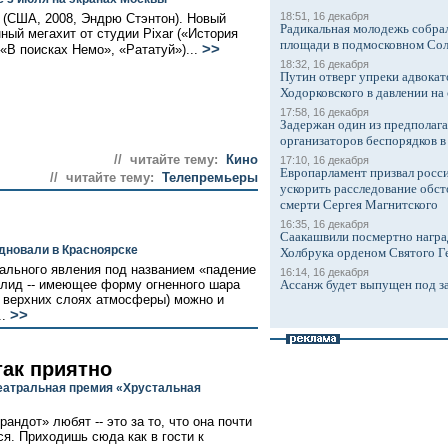
18:51, 16 декабря
(США, 2008, Эндрю Стэнтон). Новый
Радикальная молодежь собрал
ный мегахит от студии Pixar («История
площади в подмосковном Со
>>
 «В поисках Немо», «Рататуй»)...
18:32, 16 декабря
Путин отверг упреки адвокат
Ходорковского в давлении на 
17:58, 16 декабря
Задержан один из предполаг
организаторов беспорядков 
// читайте тему:
Кино
17:10, 16 декабря
Европарламент призвал росси
// читайте тему:
Телепремьеры
ускорить расследование обст
смерти Сергея Магнитского
16:35, 16 декабря
Саакашвили посмертно награ
здновали в Красноярске
Холбрука орденом Святого Г
льного явления под названием «падение
16:14, 16 декабря
болид -- имеющее форму огненного шара
Ассанж будет выпущен под з
 верхних слоях атмосферы) можно и
>>
..
так приятно
еатральная премия «Хрустальная
рандот» любят -- это за то, что она почти
ся. Приходишь сюда как в гости к