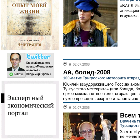
«ВАЛЛ-И» 
анимацион
игрушек»,
//
02.07.2008
Ай, болид-2008
100-летие Тунгусского метеорита отпра
Юбилей взбудоражившего Россию анома
Тунгусского метеорита» (или болида, 
яркое межпланетное тело, сгорающее в
нужно проводить азартно и талантливо.
//
02.07.2008
Всем 
Вручена т
Турандот»
За что «Ту
не меняет