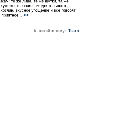
кам: те же лица, те же шутки, та же
художественная самодеятельность,
хозяин, вкусное угощение и все говорят
>>
 приятное...
// читайте тему:
Театр