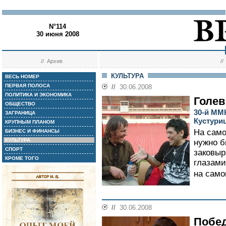
N°114
30 июня 2008
//
Архив
/
КУЛЬТУРА
ВЕСЬ НОМЕР
ПЕРВАЯ ПОЛОСА
//
30.06.2008
ПОЛИТИКА И ЭКОНОМИКА
Голев
ОБЩЕСТВО
30-й ММ
ЗАГРАНИЦА
Кустури
КРУПНЫМ ПЛАНОМ
На само
БИЗНЕС И ФИНАНСЫ
КУЛЬТУРА
нужно б
СПОРТ
заковыр
КРОМЕ ТОГО
глазами
на само
//
30.06.2008
Побед