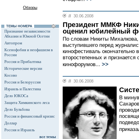
Обзоры
//
30.06.2008
Президент ММКФ Ники
ТЕМЫ НОМЕРА
оценил юбилейный ф
Признание независимости
Абхазии и Южной Осетии
По словам Никиты Михалкова,
Автопром
выступившего перед журналис
Ксенофобия и неофашизм в
кинофестиваль окончательно 
России
второстепенных и признается
Россия и Прибалтика
>>
кинофорумов...
Исторические версии
Косово
//
30.06.2008
Россия и Белоруссия
Сист
Израиль и Палестина
Дело ЮКОСа
В минув
Защита Химкинского леса
Сахаров
Дело Бульбова
проводи
посвяще
Россия и финансовый кризис
подведо
Доллар
приказа
Россия и Израиль
все темы