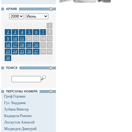
АРХИВ
1
2
3
4
5
6
7
8
9
10
11
12
13
14
15
16
17
18
19
20
21
22
23
24
25
26
27
28
29
30
ПОИСК
ПЕРСОНЫ НОМЕРА
Греф Герман
Гус Хиддинк
Зубков Виктор
Кадыров Рамзан
Лоскутов Алексей
Медведев Дмитрий