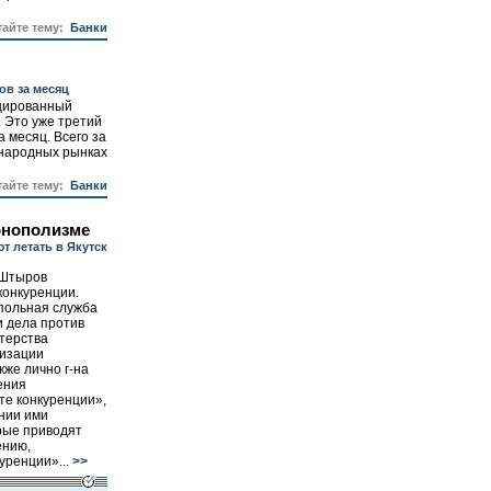
тайте тему:
Банки
ов за месяц
ицированный
. Это уже третий
 месяц. Всего за
ународных рынках
тайте тему:
Банки
онополизме
т летать в Якутск
 Штыров
конкуренции.
польная служба
и дела против
терства
тизации
кже лично г-на
ения
те конкуренции»,
нии ими
рые приводят
ению,
уренции»...
>>