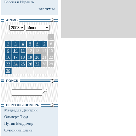
Россия и Израиль
все темы
АРХИВ
1
2
3
4
5
6
7
8
9
10
11
12
13
14
15
16
17
18
19
20
21
22
23
24
25
26
27
28
29
30
ПОИСК
ПЕРСОНЫ НОМЕРА
Медведев Дмитрий
Ольмерт Эхуд
Путин Владимир
Супонина Елена