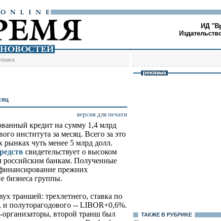
ИД "В
Издательств
/
поиск
сяц
версия для печати
ванный кредит на сумму 1,4 млрд
ого института за месяц. Всего за это
 рынках чуть менее 5 млрд долл.
редств
свидетельствует о высоком
м российским банкам. Полученные
ефинансирование прежних
ие бизнеса группы.
ух траншей: трехлетнего, ставка по
 и полуторагодового -- LIBOR+0,6%.
-организаторы, второй транш был
ТАКЖЕ В РУБРИКЕ