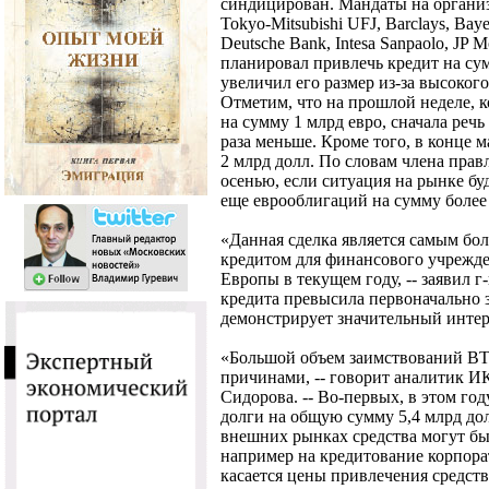
синдицирован. Мандаты на органи
Tokyo-Mitsubishi UFJ, Barclays, Bay
Deutsche Bank, Intesa Sanpaolo, JP
планировал привлечь кредит на сум
увеличил его размер из-за высоког
Отметим, что на прошлой неделе, к
на сумму 1 млрд евро, сначала речь
раза меньше. Кроме того, в конце 
2 млрд долл. По словам члена прав
осенью, если ситуация на рынке б
еще еврооблигаций на сумму более 
«Данная сделка является самым б
кредитом для финансового учрежд
Европы в текущем году, -- заявил г
кредита превысила первоначально 
демонстрирует значительный интер
«Большой объем заимствований ВТ
причинами, -- говорит аналитик И
Сидорова. -- Во-первых, в этом го
долги на общую сумму 5,4 млрд до
внешних рынках средства могут бы
например на кредитование корпора
касается цены привлечения средств