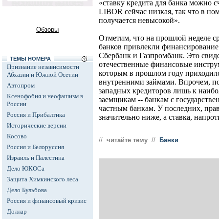
«ставку кредита для банка можно с
LIBOR сейчас низкая, так что в н
получается невысокой».
Обзоры
Отметим, что на прошлой неделе с
банков привлекли финансирование
Сбербанк и Газпромбанк. Это свиде
ТЕМЫ НОМЕРА
отечественные финансовые инстру
Признание независимости
которым в прошлом году приходило
Абхазии и Южной Осетии
внутренними займами. Впрочем, по
Автопром
западных кредиторов лишь к наиб
Ксенофобия и неофашизм в
заемщикам -- банкам с государств
России
частным банкам. У последних, прав
Россия и Прибалтика
значительно ниже, а ставка, напрот
Исторические версии
Косово
//
читайте тему
//
Банки
Россия и Белоруссия
Израиль и Палестина
Дело ЮКОСа
Защита Химкинского леса
Дело Бульбова
Россия и финансовый кризис
Доллар