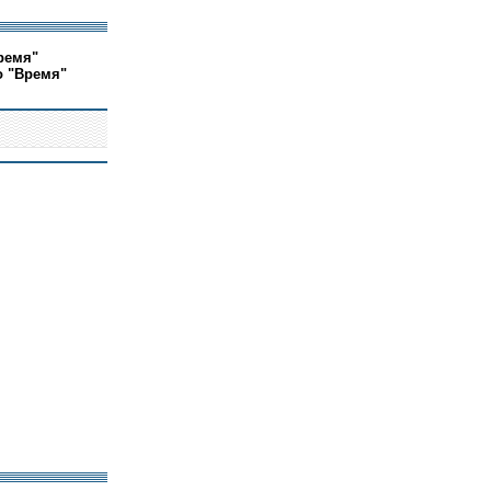
ремя"
о "Время"