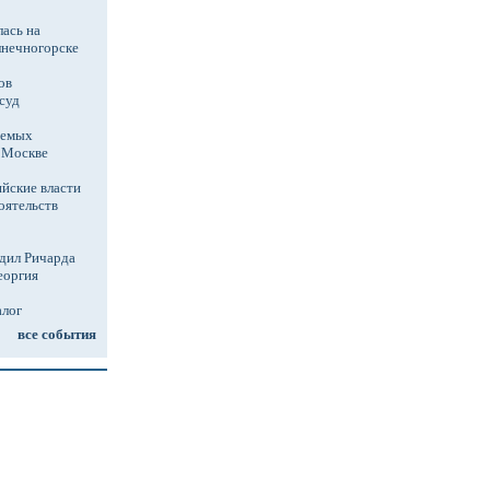
ась на
лнечногорске
ов
суд
аемых
в Москве
йские власти
оятельств
дил Ричарда
еоргия
алог
все события