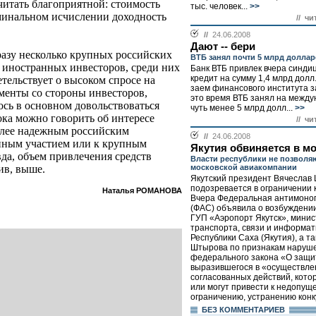
читать благоприятной: стоимость
тыс. человек...
>>
оминальном исчислении доходность
// чи
//
24.06.2008
Дают -- бери
разу несколько крупных российских
ВТБ занял почти 5 млрд доллар
 иностранных инвесторов, среди них
Банк ВТБ привлек вчера синд
кредит на сумму 1,4 млрд долл
тельствует о высоком спросе на
заем финансового института за
менты со стороны инвесторов,
это время ВТБ занял на межд
сь в основном довольствоваться
чуть менее 5 млрд долл...
>>
ка можно говорить об интересе
// чи
олее надежным российским
//
24.06.2008
енным участием или к крупным
Якутия обвиняется в м
да, объем привлечения средств
Власти республики не позволяю
московской авиакомпании
ив, выше.
Якутский президент Вячеслав
подозревается в ограничении 
Наталья РОМАНОВА
Вчера Федеральная антимоно
(ФАС) объявила о возбуждени
ГУП «Аэропорт Якутск», минис
транспорта, связи и информа
Республики Саха (Якутия), а та
Штырова по признакам наруш
федерального закона «О защи
выразившегося в «осуществле
согласованных действий, кото
или могут привести к недопущ
ограничению, устранению конк
БЕЗ КОМMЕНТАРИЕВ