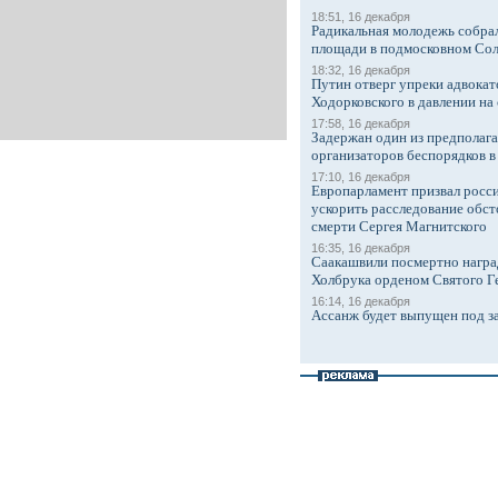
18:51, 16 декабря
Радикальная молодежь собрал
площади в подмосковном Со
18:32, 16 декабря
Путин отверг упреки адвокат
Ходорковского в давлении на 
17:58, 16 декабря
Задержан один из предполаг
организаторов беспорядков 
17:10, 16 декабря
Европарламент призвал росси
ускорить расследование обст
смерти Сергея Магнитского
16:35, 16 декабря
Саакашвили посмертно награ
Холбрука орденом Святого Г
16:14, 16 декабря
Ассанж будет выпущен под з