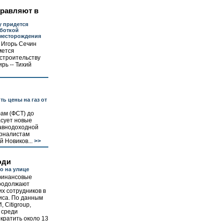
правляют в
 придется
аботкой
месторождения
 Игорь Сечин
мется
строительству
рь -- Тихий
ть цены на газ от
ам (ФСТ) до
асует новые
авнодоходной
урналистам
 Новиков...
>>
юди
о на улице
финансовые
родолжают
их сотрудников в
иса. По данным
 Citigroup,
 среди
кратить около 13