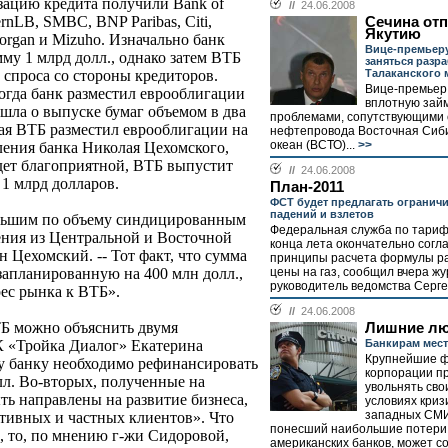
зацию кредита получили Bank of
//
24.06.2008
ernLB, SMBC, BNP Paribas, Citi,
Сечина от
Якутию
 Morgan и Mizuho. Изначально банк
Вице-премьеру
му 1 млрд долл., однако затем ВТБ
заняться разр
Талаканского 
о спроса со стороны кредиторов.
Вице-премьер
огда банк разместил еврооблигации
вплотную зай
 шла о выпуске бумаг объемом в два
проблемами, сопутствующими 
мая ВТБ разместил еврооблигации на
нефтепровода Восточная Сиби
океан (ВСТО)...
>>
ления банка Николая Цехомского,
удет благоприятной, ВТБ выпустит
//
24.06.2008
1 млрд долларов.
План-2011
ФСТ будет предлагать ограничи
падений и взлетов
ольшим по объему синдицированным
Федеральная служба по тариф
ения из Центральной и Восточной
конца лета окончательно согл
-н Цехомский. -- Тот факт, что сумма
принципы расчета формулы р
цены на газ, сообщил вчера ж
запланированную на 400 млн долл.,
руководитель ведомства Сергей
ес рынка к ВТБ».
//
24.06.2008
Б можно объяснить двумя
Лишние л
Банкирам мест
К «Тройка Диалог» Екатерина
Крупнейшие 
ду банку необходимо рефинансировать
корпорации п
лл. Во-вторых, полученные на
увольнять сво
ть направлены на развитие бизнеса,
условиях криз
западных СМИ,
тивных и частных клиентов». Что
понесший наибольшие потери
, то, по мнению г-жи Сидоровой,
американских банков, может со