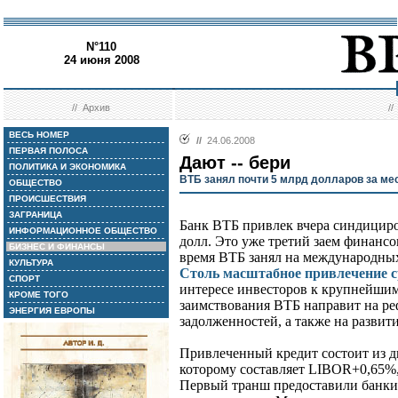
N°110
24 июня 2008
//
Архив
/
ВЕСЬ НОМЕР
//
24.06.2008
ПЕРВАЯ ПОЛОСА
Дают -- бери
ПОЛИТИКА И ЭКОНОМИКА
ВТБ занял почти 5 млрд долларов за ме
ОБЩЕСТВО
ПРОИСШЕСТВИЯ
ЗАГРАНИЦА
Банк ВТБ привлек вчера синдициро
ИНФОРМАЦИОННОЕ ОБЩЕСТВО
долл. Это уже третий заем финансов
БИЗНЕС И ФИНАНСЫ
время ВТБ занял на международных
КУЛЬТУРА
Столь масштабное привлечение с
СПОРТ
интересе инвесторов к крупнейши
КРОМЕ ТОГО
заимствования ВТБ направит на р
ЭНЕРГИЯ ЕВРОПЫ
задолженностей, а также на развит
Привлеченный кредит состоит из дв
которому составляет LIBOR+0,65%,
Первый транш предоставили банки