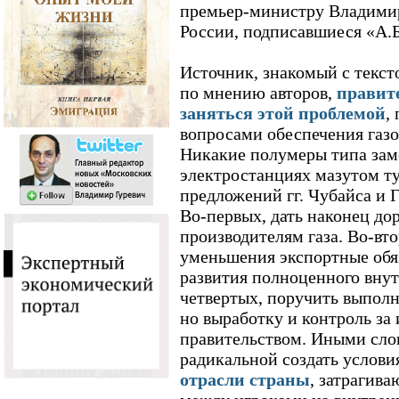
премьер-министру Владими
России, подписавшиеся «А.Б.
Источник, знакомый с тексто
по мнению авторов,
правите
заняться этой проблемой
,
вопросами обеспечения газ
Никакие полумеры типа зам
электростанциях мазутом ту
предложений гг. Чубайса и 
Во-первых, дать наконец до
производителям газа. Во-вт
уменьшения экспортные обяз
развития полноценного внут
четвертых, поручить выполн
но выработку и контроль за
правительством. Иными слов
радикальной создать услов
отрасли страны
, затрагив