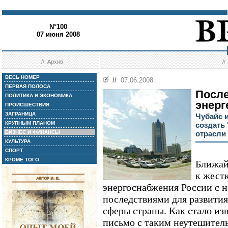
N°100
07 июня 2008
//
Архив
/
ВЕСЬ НОМЕР
//
07.06.2008
ПЕРВАЯ ПОЛОСА
После
ПОЛИТИКА И ЭКОНОМИКА
энерг
ПРОИСШЕСТВИЯ
ЗАГРАНИЦА
Чубайс и
КРУПНЫМ ПЛАНОМ
создать 
БИЗНЕС И ФИНАНСЫ
отрасли
КУЛЬТУРА
СПОРТ
КРОМЕ ТОГО
Ближай
к жестк
энергоснабжения России с 
последствиями для развити
сферы страны. Как стало из
письмо с таким неутешител