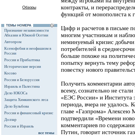
между игроками на внутрен
контракты, и перераспреде
Обзоры
функций от монополиста к 
ТЕМЫ НОМЕРА
Цифр и расчетов в письме п
Признание независимости
многим участникам и наблюд
Абхазии и Южной Осетии
неминуемый кризис добычи
Автопром
потребителей в среднесрочн
Ксенофобия и неофашизм в
России
больше похоже на политиче
Россия и Прибалтика
попытку вернуть тему рефор
Исторические версии
повестку нового правительст
Косово
Россия и Белоруссия
Получить комментарии автор
Израиль и Палестина
всему, сознательно не стал
Дело ЮКОСа
«ЕЭС России» и Института 
Защита Химкинского леса
периода, вчера не удалось. 
Дело Бульбова
главе «Газпрома» Алексею М
Россия и финансовый кризис
подтвердили «Времени новос
Доллар
комментариев по содержани
Россия и Израиль
Путин, говорит источник га
все темы