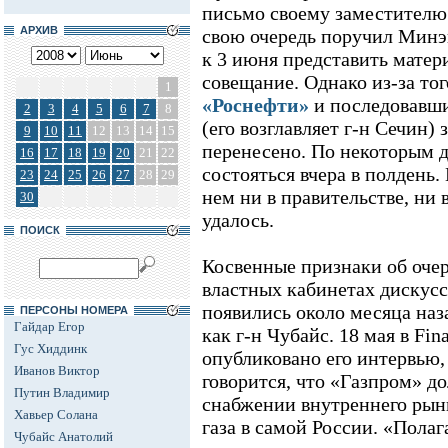
письмо своему заместителю
АРХИВ
свою очередь поручил Минэ
к 3 июня представить матер
совещание. Однако из-за тог
1
«Роснефти»
и последовавши
2
3
4
5
6
7
8
(его возглавляет г-н Сечин)
9
10
11
12
13
14
15
перенесено. По некоторым 
16
17
18
19
20
21
22
состояться вчера в полдень
23
24
25
26
27
28
29
нем ни в правительстве, ни
30
удалось.
ПОИСК
Косвенные признаки об оче
властных кабинетах дискусс
появились около месяца наза
ПЕРСОНЫ НОМЕРА
Гайдар Егор
как г-н Чубайс. 18 мая в Fin
Гус Хиддинк
опубликовано его интервью,
Иванов Виктор
говорится, что «Газпром» д
Путин Владимир
снабжении внутреннего рын
Хавьер Солана
газа в самой России. «Полаг
Чубайс Анатолий