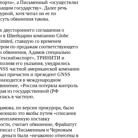
спорта», а Письменный «осуществлял
ащим государству». Далее речь
урной, хотя читал он ее по
 суть обвинения такова.
х двустороннего соглашения о
ли в Швейцарии компанию Globe
Limited, ставшую со временем
ером по продажам соответствующего
и обвинения, Адамов специально
 «Техснабэкспорт», ТРИНИТИ и
полняя его указания, умудрились
GNSS частной американской компании
был причастен и президент GNSS
 находится в международном
бвинение, «Россия потеряла контроль
рая из государственной (РФ
лась в частную.
амова, по версии прокурора, было
изошло это якобы путем «списания
неоплаченную поставку
ности, считает обвинение, Фрайштут
дписал с Письменным и Черновым
и деньги были «незаконно отнесены в