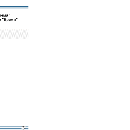
ремя"
о "Время"