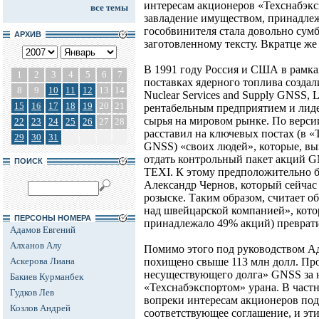
интересам акционеров «Техснабэк
все темы
завладение имуществом, принадлеж
гособвинителя стала довольно сумб
АРХИВ
заготовленному тексту. Вкратце же
В 1991 году Россия и США в рамка
1
2
3
4
5
6
7
поставках ядерного топлива созда
8
9
10
11
12
13
14
Nuclear Services and Supply GNSS, 
15
16
17
18
19
20
21
рентабельным предприятием и лид
сырья на мировом рынке. По верси
22
23
24
25
26
27
28
расставил на ключевых постах (в
29
30
31
GNSS) «своих людей», которые, вы
отдать контрольный пакет акций 
ПОИСК
TEXI. К этому предположительно 
Александр Чернов, который сейчас
розыске. Таким образом, считает о
над швейцарской компанией», кото
ПЕРСОНЫ НОМЕРА
принадлежало 49% акций) преврати
Адамов Евгений
Алханов Алу
Помимо этого под руководством Ад
Аскерова Лиана
похищено свыше 113 млн долл. Про
несуществующего долга» GNSS за 
Бакиев Курманбек
«Техснабэкспортом» урана. В част
Гудков Лев
вопреки интересам акционеров по
Козлов Андрей
соответствующее соглашение, и эт