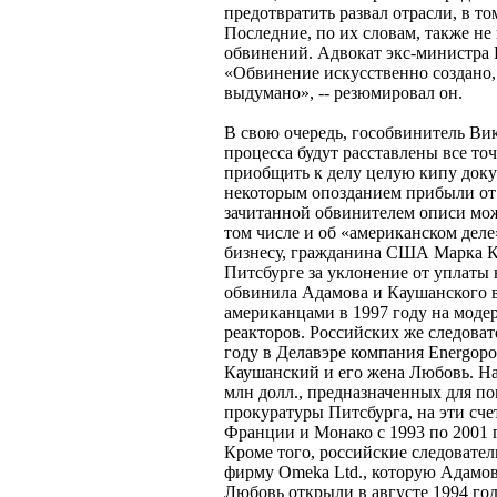
предотвратить развал отрасли, в т
Последние, по их словам, также н
обвинений. Адвокат экс-министра 
«Обвинение искусственно создано, 
выдумано», -- резюмировал он.
В свою очередь, гособвинитель Ви
процесса будут расставлены все точ
приобщить к делу целую кипу докум
некоторым опозданием прибыли от 
зачитанной обвинителем описи мож
том числе и об «американском деле
бизнесу, гражданина США Марка Ка
Питсбурге за уклонение от уплаты 
обвинила Адамова и Каушанского 
американцами в 1997 году на мод
реакторов. Российских же следоват
году в Делавэре компания Energopo
Каушанский и его жена Любовь. На 
млн долл., предназначенных для п
прокуратуры Питсбурга, на эти сче
Франции и Монако с 1993 по 2001 г
Кроме того, российские следовате
фирму Omeka Ltd., которую Адамов
Любовь открыли в августе 1994 го