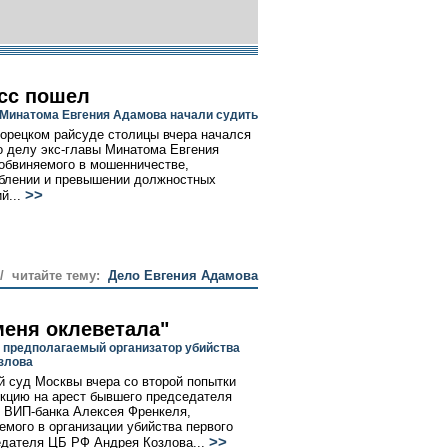
сс пошел
 Минатома Евгения Адамова начали судить
орецком райсуде столицы вчера начался
о делу экс-главы Минатома Евгения
обвиняемого в мошенничестве,
блении и превышении должностных
>>
й...
// читайте тему:
Дело Евгения Адамова
меня оклеветала"
 предполагаемый организатор убийства
злова
 суд Москвы вчера со второй попытки
кцию на арест бывшего председателя
 ВИП-банка Алексея Френкеля,
емого в организации убийства первого
>>
дателя ЦБ РФ Андрея Козлова...