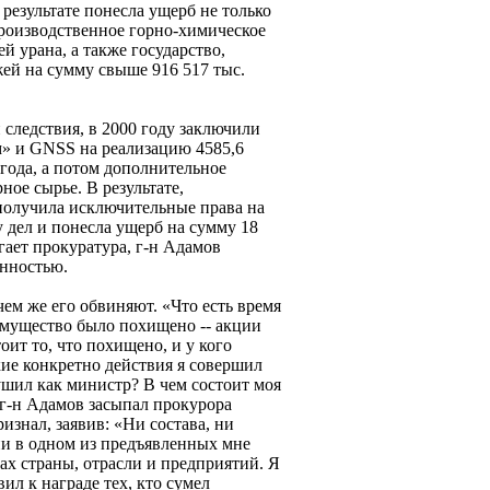
 результате понесла ущерб не только
производственное горно-химическое
 урана, а также государство,
ей на сумму свыше 916 517 тыс.
 следствия, в 2000 году заключили
м» и GNSS на реализацию 4585,6
года, а потом дополнительное
ное сырье. В результате,
получила исключительные права на
 у дел и понесла ущерб на сумму 18
гает прокуратура, г-н Адамов
енностью.
чем же его обвиняют. «Что есть время
имущество было похищено -- акции
оит то, что похищено, и у кого
ие конкретно действия я совершил
шил как министр? В чем состоит моя
 г-н Адамов засыпал прокурора
изнал, заявив: «Ни состава, ни
ни в одном из предъявленных мне
ах страны, отрасли и предприятий. Я
вил к награде тех, кто сумел