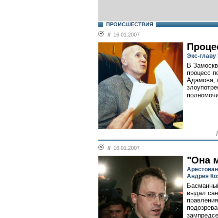
ПРОИСШЕСТВИЯ
//
16.01.2007
Проце
Экс-главу
В Замоскв
процесс п
Адамова, 
злоупотре
полномочи
//
16.01.2007
"Она 
Арестован
Андрея Ко
Басманный
выдал сан
правления
подозрева
зампредсе