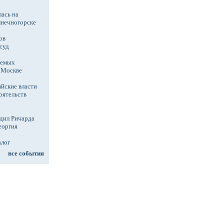
ась на
лнечногорске
ов
суд
аемых
в Москве
йские власти
оятельств
дил Ричарда
еоргия
алог
все события