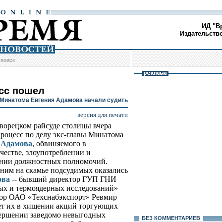
ИД "В
Издательств
/
поиск
сс пошел
 Минатома Евгения Адамова начали судить
версия для печати
ворецком райсуде столицы вчера
процесс по делу экс-главы Минатома
 Адамова
, обвиняемого в
естве, злоупотреблении и
нии должностных полномочий.
 ним на скамье подсудимых оказались
ова
-- бывший директор ГУП ГНИ
х и термоядерных исследований»
ор ОАО «Техснабэкспорт» Ревмир
ет их в хищении акций торгующих
вершении заведомо невыгодных
БЕЗ КОМMЕНТАРИЕВ