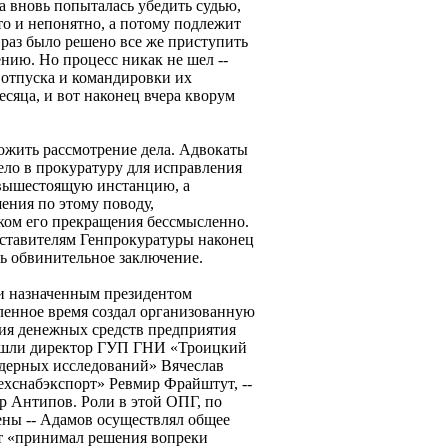
 вновь попыталась убедить судью,
то и непонятно, а потому подлежит
 раз было решено все же приступить
нию. Но процесс никак не шел --
 отпуска и командировки их
есяца, и вот наконец вчера кворум
ложить рассмотрение дела. Адвокаты
дело в прокуратуру для исправления
 вышестоящую инстанцию, а
ения по этому поводу,
ском его прекращения бессмысленно.
едставителям Генпрокуратуры наконец
ть обвинительное заключение.
чи назначенным президентом
ленное время создал организованную
ия денежных средств предприятия
вошли директор ГУП ГНИ «Троицкий
дерных исследований» Вячеслав
хснабэкспорт» Ревмир Фрайштут, --
р Антипов. Роли в этой ОПГ, по
ены -- Адамов осуществлял общее
т «принимал решения вопреки