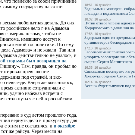
и, что повлекло за собой причинение
18:51, 16 декабря
 самому государству на сотни
Радикальная молодежь собрал
площади в подмосковном Со
18:32, 16 декабря
 весьма любопытная деталь. До сих
Путин отверг упреки адвокат
Ходорковского в давлении на 
то российское дело г-на Адамова
овес американскому, чтобы не
17:58, 16 декабря
Задержан один из предполаг
Минатома, имевшего доступ к
организаторов беспорядков 
ерно-атомной госполитики. По сему
17:10, 16 декабря
 дела Адамова» и не ждали. Так или
Европарламент призвал росси
Адамова действительно не удалось, и
ускорить расследование обст
кой тюрьмы был возвращен на
смерти Сергея Магнитского
ишину». Там, правда, он пробыл до
16:35, 16 декабря
Саакашвили посмертно награ
нстатировал превышение
Холбрука орденом Святого Г
держания под стражей, и экс-
 о невыезде. Вчера же выяснилось,
16:14, 16 декабря
Ассанж будет выпущен под з
о время активно сотрудничали с
ик, удачно избежав встречи с
ет столкнуться с ней в российском
передано в суд летом прошлого года.
ешил вернуть дело в прокуратуру для
д с этим не согласился, и
в октябре
 тот же райсуд. Через месяц на