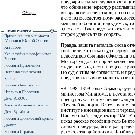
предварительных слушаниях защита
что обвинение чересчур расплывча
возвращению следствию, но на сей
Обзоры
к его непосредственному рассмотре
мешали то болезни подсудимых, то
адвокатов. Так продолжалось три м
ТЕМЫ НОМЕРА
сторон удалось-таки собрать.
Признание независимости
Абхазии и Южной Осетии
Правда, защита пыталась снова от
Автопром
сообщили, что отказ суда вернуть 
Ксенофобия и неофашизм в
недостатков был ими обжалован в
России
Мосгорсуд до сих пор не вынес реш
Россия и Прибалтика
следовательно, вести процесс с ри
Исторические версии
Но суд с этим не согласился, и пр
представилась возможность зачита
Косово
Россия и Белоруссия
«В 1998--1999 годах Адамов, буду
Израиль и Палестина
министром Минатома, в неустанов
Дело ЮКОСа
преступную группу с целью хищен
«Техснабэкспорт». В эту группу 
Защита Химкинского леса
институт инновационных и термоя
Дело Бульбова
Письменный, гендиректор ОАО «Те
Россия и финансовый кризис
начал рассказ гособвинитель Викто
Доллар
словам прокурора, были распредел
Россия и Израиль
руководство действиями, Фрайшту