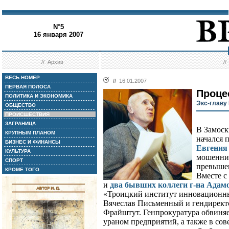
N°5
16 января 2007
//
Архив
/
ВЕСЬ НОМЕР
//
16.01.2007
ПЕРВАЯ ПОЛОСА
Проце
ПОЛИТИКА И ЭКОНОМИКА
Экс-главу
ОБЩЕСТВО
ПРОИСШЕСТВИЯ
ЗАГРАНИЦА
В Замоск
КРУПНЫМ ПЛАНОМ
начался 
БИЗНЕС И ФИНАНСЫ
Евгения
КУЛЬТУРА
мошеннич
СПОРТ
превыше
КРОМЕ ТОГО
Вместе с
и
два бывших коллеги г-на Адам
«Троицкий институт инновационны
Вячеслав Письменный и гендирект
Фрайштут. Генпрокуратура обвиня
ураном предприятий, а также в со