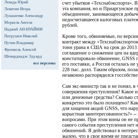
Левада Юрий
счет убытков «Техснабэкспорта». В
эта компания, но и Приаргунское 
Левитин Игорь
объединение, занимающееся добычей
Лукашенко Александр
недосчитавшееся налоговых платеж
Меркель Ангела
рублей.
Наджиб АН-НУАЙМИ
Патрушев Николай
Кроме того, обвиняемые, по версии
контракт между «Техснабэкспорто
Путин Владимир
тонн урана в США на срок до 2013 
Френкель Алексей
соглашение о снижении цен на ядер
Шеварднадзе Эдуард
констатировало обвинение, GNSS 
все персоны
его поставки, а Россия осталась не
228 тыс. долл. Таким образом, пола
незаконно распорядился госсобств
Сам экс-министр так и не понял, в 
совершения преступления? Какое 
или денежные средства? Сколько ст
конкретно это было похищено? Как
для хищения акций GNSS, что нару
корыстная заинтересованность?» --
вопросами. При этом вины он не пр
самого события преступления нет 
обвинений. Я действовал в интерес
жалею, что в свое время не предста