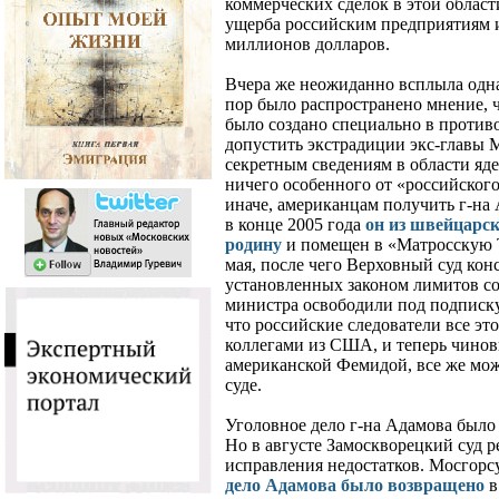
коммерческих сделок в этой област
ущерба российским предприятиям и
миллионов долларов.
Вчера же неожиданно всплыла одна
пор было распространено мнение, ч
было создано специально в против
допустить экстрадиции экс-главы 
секретным сведениям в области яд
ничего особенного от «российского
иначе, американцам получить г-на 
в конце 2005 года
он из швейцарс
родину
и помещен в «Матросскую Т
мая, после чего Верховный суд ко
установленных законом лимитов со
министра освободили под подписку
что российские следователи все эт
коллегами из США, и теперь чиновн
американской Фемидой, все же мож
суде.
Уголовное дело г-на Адамова было 
Но в августе Замоскворецкий суд р
исправления недостатков. Мосгорсу
дело Адамова было возвращено
в