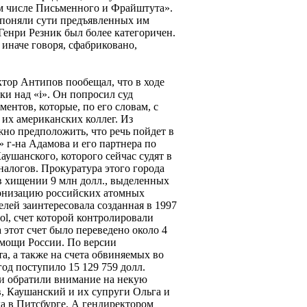
ом числе Письменного и Фрайштута».
е поняли сути предъявленных им
Генри Резник был более категоричен.
иначе говоря, сфабриковано,
ктор Антипов пообещал, что в ходе
ки над «i». Он попросил суд
ентов, которые, по его словам, с
их американских коллег. Из
но предположить, что речь пойдет в
» г-на Адамова и его партнера по
ушанского, которого сейчас судят в
налогов. Прокуратура этого города
в хищении 9 млн долл., выделенных
ернизацию российских атомных
елей заинтересовала созданная в 1997
ol, счет которой контролировали
этот счет было переведено около 4
омощи России. По версии
та, а также на счета обвиняемых во
од поступило 15 129 759 долл.
ли обратили внимание на некую
, Каушанский и их супруги Ольга и
да в Питсбурге. А гендиректором