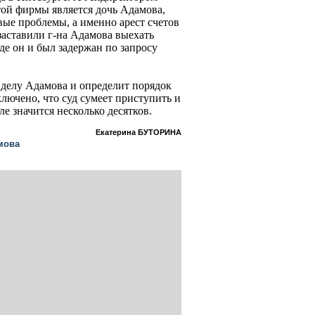
той фирмы является дочь Адамова,
вые проблемы, а именно арест счетов
заставили г-на Адамова выехать
де он и был задержан по запросу
 делу Адамова и определит порядок
ключено, что суд сумеет приступить и
ле значится несколько десятков.
Екатерина БУТОРИНА
мова