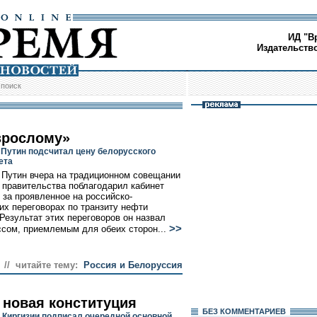
ИД "В
Издательств
/
поиск
зрослому»
Путин подсчитал цену белорусского
ета
Путин вчера на традиционном совещании
 правительства поблагодарил кабинет
 за проявленное на российско-
их переговорах по транзиту нефти
 Результат этих переговоров он назвал
>>
сом, приемлемым для обеих сторон...
// читайте тему:
Россия и Белоруссия
 новая конституция
БЕЗ КОМMЕНТАРИЕВ
 Киргизии подписал очередной основной