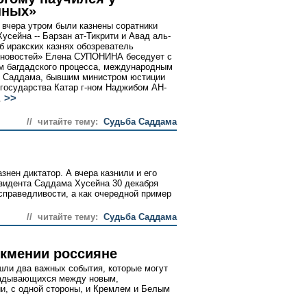
нных»
 вчера утром были казнены соратники
усейна -- Барзан ат-Тикрити и Авад аль-
б иракских казнях обозреватель
 новостей» Елена СУПОНИНА беседует с
м багдадского процесса, международным
 Саддама, бывшим министром юстиции
 государства Катар г-ном Наджибом АН-
>>
.
// читайте тему:
Судьба Саддама
азнен диктатор. А вчера казнили и его
езидента Саддама Хусейна 30 декабря
 справедливости, а как очередной пример
// читайте тему:
Судьба Саддама
ркмении россияне
шли два важных события, которые могут
кладывающихся между новым,
и, с одной стороны, и Кремлем и Белым