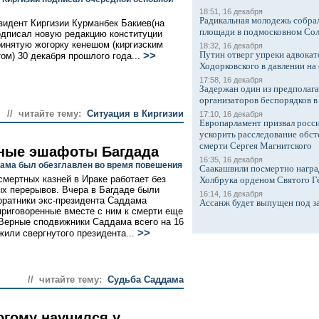
18:51, 16 декабря
Радикальная молодежь собрал
зидент Киргизии Курманбек Бакиев(на
площади в подмосковном Со
одписал новую редакцию конституции
ринятую жогорку кенешом (киргизским
18:32, 16 декабря
Путин отверг упреки адвокат
>>
ом) 30 декабря прошлого года...
Ходорковского в давлении на 
17:58, 16 декабря
Задержан один из предполаг
организаторов беспорядков 
// читайте тему:
Cитуация в Киргизии
17:10, 16 декабря
Европарламент призвал росси
ускорить расследование обст
смерти Сергея Магнитского
ные эшафоты Багдада
16:35, 16 декабря
ама был обезглавлен во время повешения
Саакашвили посмертно награ
смертных казней в Ираке работает без
Холбрука орденом Святого Г
х перерывов. Вчера в Багдаде были
16:14, 16 декабря
оратники экс-президента Саддама
Ассанж будет выпущен под з
приговоренные вместе с ним к смерти еще
 Верные сподвижники Саддама всего на 16
>>
жили свергнутого президента...
// читайте тему:
Судьба Саддама
огому научился у