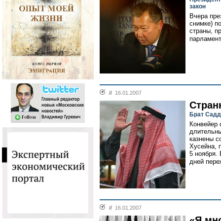
закон
Вчера пре
снимке) п
страны, п
парламент
//
16.01.2007
Стран
Брат Садд
Конвейер 
длительны
казнены с
Хусейна, 
5 ноября.
дней пере
//
16.01.2007
«Я мн