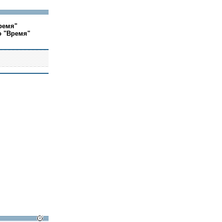
ремя"
о "Время"