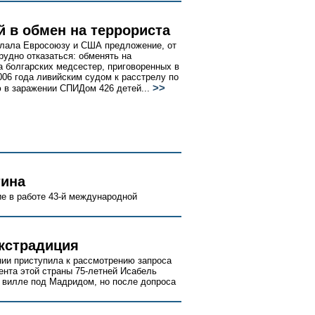
й в обмен на террориста
лала Евросоюзу и США предложение, от
трудно отказаться: обменять на
а болгарских медсестер, приговоренных в
006 года ливийским судом к расстрелу по
>>
 в заражении СПИДом 426 детей...
тина
ие в работе 43-й международной
экстрадиция
ии приступила к рассмотрению запроса
ента этой страны 75-летней Исабель
а вилле под Мадридом, но после допроса