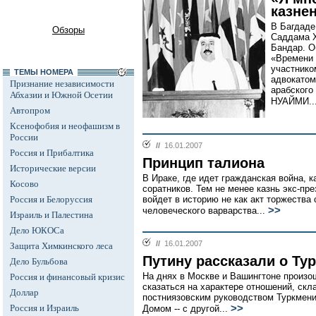
казне
В Багдаде
Обзоры
Саддама Х
Бандар. О
«Времени
участнико
ТЕМЫ НОМЕРА
адвокатом
Признание независимости
арабского
Абхазии и Южной Осетии
НУАЙМИ..
Автопром
Ксенофобия и неофашизм в
России
//
16.01.2007
Россия и Прибалтика
Принцип талиона
Исторические версии
В Ираке, где идет гражданская война, к
Косово
соратников. Тем не менее казнь экс-пр
Россия и Белоруссия
войдет в историю не как акт торжества
>>
человеческого варварства...
Израиль и Палестина
Дело ЮКОСа
//
16.01.2007
Защита Химкинского леса
Путину рассказали о Ту
Дело Бульбова
На днях в Москве и Вашингтоне произо
Россия и финансовый кризис
сказаться на характере отношений, с
Доллар
постниязовским руководством Туркмени
Россия и Израиль
>>
Домом -- с другой...