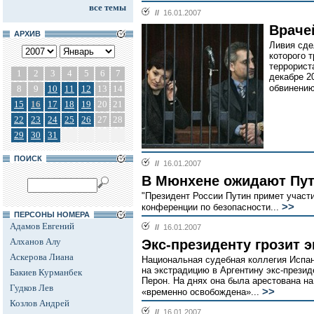
все темы
//
16.01.2007
Враче
АРХИВ
Ливия сде
которого 
террорист
1
2
3
4
5
6
7
декабре 2
обвинению
8
9
10
11
12
13
14
15
16
17
18
19
20
21
22
23
24
25
26
27
28
29
30
31
ПОИСК
//
16.01.2007
В Мюнхене ожидают Пу
"Президент России Путин примет участ
>>
конференции по безопасности...
ПЕРСОНЫ НОМЕРА
Адамов Евгений
//
16.01.2007
Алханов Алу
Экс-президенту грозит 
Аскерова Лиана
Национальная судебная коллегия Испан
на экстрадицию в Аргентину экс-презид
Бакиев Курманбек
Перон. На днях она была арестована н
Гудков Лев
>>
«временно освобождена»...
Козлов Андрей
//
16.01.2007