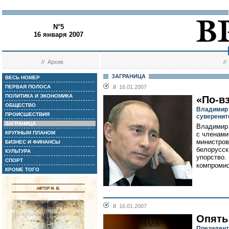
N°5
16 января 2007
//
Архив
/
ЗАГРАНИЦА
ВЕСЬ НОМЕР
ПЕРВАЯ ПОЛОСА
//
16.01.2007
ПОЛИТИКА И ЭКОНОМИКА
«По-в
ОБЩЕСТВО
Владимир 
ПРОИСШЕСТВИЯ
суверенит
ЗАГРАНИЦА
Владимир 
КРУПНЫМ ПЛАНОМ
с членами
министров
БИЗНЕС И ФИНАНСЫ
белорусск
КУЛЬТУРА
упорство.
СПОРТ
компромис
КРОМЕ ТОГО
//
16.01.2007
Опять
Президент