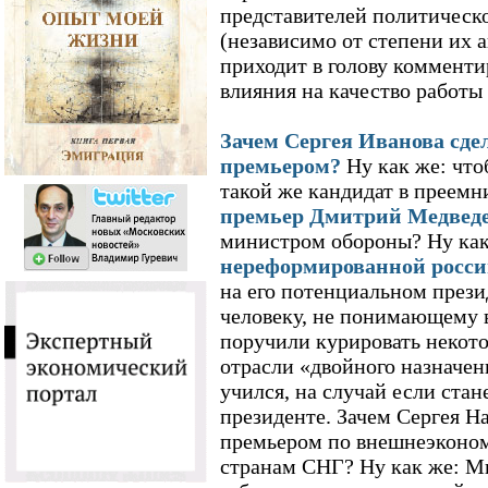
представителей политическ
(независимо от степени их 
приходит в голову комменти
влияния на качество работы
Зачем Сергея Иванова сде
премьером?
Ну как же: что
такой же кандидат в преемн
премьер Дмитрий Медвед
министром обороны? Ну как
нереформированной росс
на его потенциальном прези
человеку, не понимающему 
поручили курировать некот
отрасли «двойного назначен
учился, на случай если ста
президенте. Зачем Сергея Н
премьером по внешнеэконом
странам СНГ? Ну как же: М