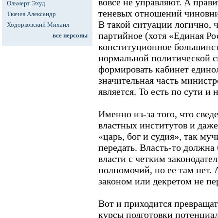
вовсе не управляют. А прав
Ольмерт Эхуд
теневых отношений чиновни
Ткачев Александр
В такой ситуации логично, ч
Ходорковский Михаил
партийное (хотя «Единая Ро
все персоны
конституционное большинст
нормальной политической 
формировать кабинет единол
значительная часть министр
является. То есть по сути и 
Именно из-за того, что свед
властных институтов и даж
«царь, бог и судия», так му
передать. Власть-то должна
власти с четким законодате
полномочий, но ее там нет.
законом или декретом не пе
Вот и приходится превращат
курсы подготовки потенциал