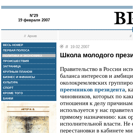
N°29
19 февраля 2007
//
Архив
/
ВЕСЬ НОМЕР
//
19.02.2007
ПЕРВАЯ ПОЛОСА
Школа молодого през
ПОЛИТИКА И ЭКОНОМИКА
ПРОИСШЕСТВИЯ
ЗАГРАНИЦА
Правительство в России исп
КРУПНЫМ ПЛАНОМ
баланса интересов и амбиц
БИЗНЕС И ФИНАНСЫ
околокремлевских группиро
КУЛЬТУРА
СПОРТ
преемников президента
, 
КРОМЕ ТОГО
чиновников, которых по ка
БАНКИ
отношения к делу причинам 
используется у нас правите
прямому назначению: как о
исполнительной власти. Не
перестановки в кабинете ми