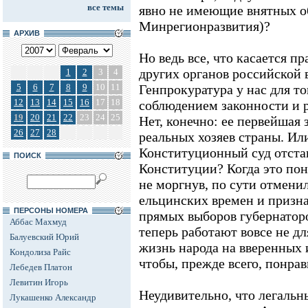
все темы
явно не имеющие внятных об
Минрегионразвития)?
АРХИВ
Но ведь все, что касается пр
других органов российской в
1
2
3
4
5
6
7
8
9
10
11
Генпрокуратура у нас для то
12
13
14
15
16
17
18
соблюдением законности и 
19
20
21
22
23
24
25
Нет, конечно: ее первейшая 
26
27
28
реальных хозяев страны. Ил
Конституционный суд отста
ПОИСК
Конституции? Когда это пон
не моргнув, по сути отмени
ельцинских времен и призн
ПЕРСОНЫ НОМЕРА
прямых выборов губернаторо
Аббас Махмуд
теперь работают вовсе не дл
Балуевский Юрий
жизнь народа на вверенных и
Кондолиза Райс
чтобы, прежде всего, понра
Лебедев Платон
Левитин Игорь
Неудивительно, что легальн
Лукашенко Александр