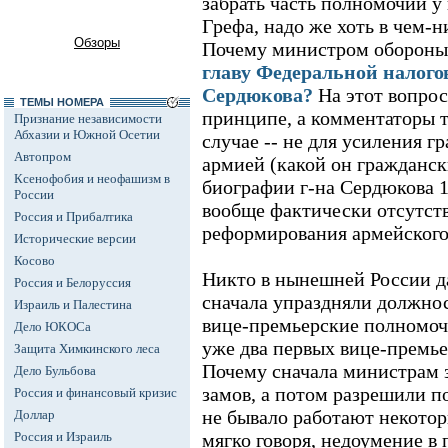
забрать часть полномочий 
Грефа, надо же хоть в чем-н
Обзоры
Почему министром обороны
главу Федеральной налог
Сердюкова?
На этот вопрос
ТЕМЫ НОМЕРА
принципе, а комментаторы т
Признание независимости
Абхазии и Южной Осетии
случае -- не для усиления г
Автопром
армией (какой он гражданск
Ксенофобия и неофашизм в
биографии г-на Сердюкова 1
России
вообще фактически отсутств
Россия и Прибалтика
реформирования армейского
Исторические версии
Косово
Никто в нынешней России д
Россия и Белоруссия
сначала упраздняли должнос
Израиль и Палестина
вице-премьерские полномочи
Дело ЮКОСа
уже два первых вице-премье
Защита Химкинского леса
Почему сначала министрам 
Дело Бульбова
замов, а потом разрешили п
Россия и финансовый кризис
не бывало работают некото
Доллар
Россия и Израиль
мягко говоря, недоумение в