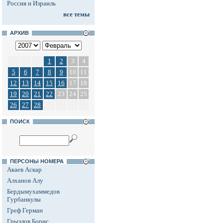
Россия и Израиль
все темы
АРХИВ
1
2
3
4
5
6
7
8
9
10
11
12
13
14
15
16
17
18
19
20
21
22
23
24
25
26
27
28
ПОИСК
ПЕРСОНЫ НОМЕРА
Акаев Аскар
Алханов Алу
Бердымухаммедов
Гурбанкулы
Греф Герман
Грызлов Борис