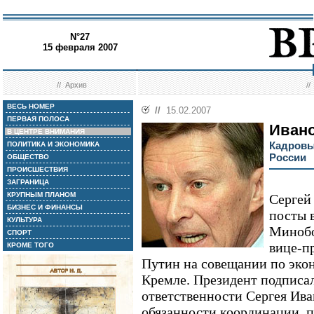
N°27
15 февраля 2007
//
Архив
/
ВЕСЬ НОМЕР
//
15.02.2007
ПЕРВАЯ ПОЛОСА
Ивано
В ЦЕНТРЕ ВНИМАНИЯ
Кадровы
ПОЛИТИКА И ЭКОНОМИКА
России
ОБЩЕСТВО
ПРОИСШЕСТВИЯ
ЗАГРАНИЦА
КРУПНЫМ ПЛАНОМ
Сергей
БИЗНЕС И ФИНАНСЫ
посты 
КУЛЬТУРА
Минобо
СПОРТ
вице-п
КРОМЕ ТОГО
Путин на совещании по эко
Кремле. Президент подписа
ответственности Сергея Ива
обязанности координации, 