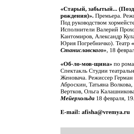
«Старый, забытый... (Поз
рождения)».
Премьера. Реж
Под руководством хормейст
Исполнители Валерий Прохо
Кантомиров, Александр Кула
Юрия Погребничко). Театр
«
Станиславского»
, 18 феврал
«Об-ло-мов-щина»
по рома
Спектакль Студии театральн
Женовача. Режиссер Герман 
Аброскин, Татьяна Волкова
Вертков, Ольга Калашников
Мейерхольда
18 февраля, 19
E-mail: afisha@vremya.ru