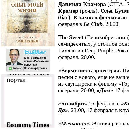
Даниила Крамера
(США--Ро
Крамер
(рояль),
Олег Бутм
(бас).
В рамках фестиваля
февраля в
Le Club
, 20.00.
The Sweet
(Великобритания)
семидесятых, у столпов осн
Гиллан из Deep Purple. Рок-
февраля, 20.00.
«Вермишель оркестра».
Пи
песни с нового, еще не выш
из саундтрека к фильму «Го
февраля, 20.00,
«Дом»
17 фев
«Колибри»
16 февраля в
«К
Да»
,
23.00, 17 февраля в кл
«Мельница».
Этника разных