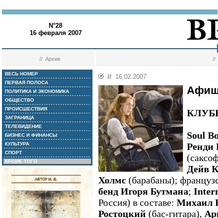
N°28
16 февраля 2007
//
Архив
/
ВЕСЬ НОМЕР
//
16.02.2007
ПЕРВАЯ ПОЛОСА
Афиш
ПОЛИТИКА И ЭКОНОМИКА
ОБЩЕСТВО
ПРОИСШЕСТВИЯ
КЛУБ
ЗАГРАНИЦА
ТЕЛЕВИДЕНИЕ
Soul B
БИЗНЕС И ФИНАНСЫ
КУЛЬТУРА
Ренди 
СПОРТ
(саксо
КРОМЕ ТОГО
Дейв 
Холмс
(барабаны); француз
бенд Игоря Бутмана
;
Inter
Россия) в составе:
Михаил 
Ростоцкий
(бас-гитара),
Ар