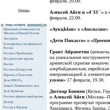
февраля, 20.00.
Обзоры
Алексей Айги и «4`33``»
в
февраля, 22.00.
ТЕМЫ НОМЕРА
«АукцЫон»
в
«Апельсине»
Признание независимости
Абхазии и Южной Осетии
Автопром
«Дети Пикассо»
в
«Проек
Ксенофобия и неофашизм в
России
Грант Айрапетян
(кеманча,
Россия и Прибалтика
на уникальном инструменте
Исторические версии
армянской скрипке кеманче.
Косово
азербайджанская, еврейская
Россия и Белоруссия
импровизацией и элементам
Израиль и Палестина
уголок»
17 февраля, 19.30.
Дело ЮКОСа
Защита Химкинского леса
Дитмар Боннен
(Кельн, Гер
Дело Бульбова
и
Алексей Айги
(Москва--П
Россия и финансовый кризис
программе прозвучат произ
Доллар
Россия и Израиль
Хендрикса, Фрэнка Заппы, 