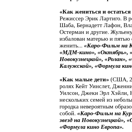
«Как жениться и остаться
Режиссер Эрик Лартиго. В 
Шаба, Бернадетт Лафон, Вл
Остерман и другие. Жульену
избалован матерью и пятью 
женить...
«Каро-Фильм на К
«МДМ-кино», «Октябрь», «
Новокузнецкой», «Ролан», 
Калужской», «Формула кин
«Как малые дети»
(США, 20
ролях Кейт Уинслет, Дженн
Уилсон, Джеки Эрл Хэйли, 
нескольких семей из небол
городка невероятным образ
собой.
«Каро-Фильм на Кур
звезд на Новокузнецкой», 
«Формула кино Европа».