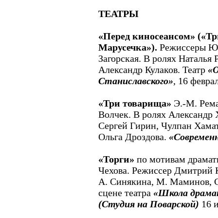
ТЕАТРЫ
«Перед киносеансом» («Тр
Марусечка»).
Режиссеры Юр
Загорская. В ролях Наталья
Александр Кулаков. Театр
«
Станиславского»
, 16 феврал
«Три товарища»
Э.-М. Рема
Волчек. В ролях Александр
Сергей Гирин, Чулпан Хамат
Ольга Дроздова.
«Современ
«Торги»
по мотивам драмат
Чехова. Режиссер Дмитрий К
А. Синякина, М. Маминов, С
сцене театра
«Школа драма
(Студия на Поварской)
16 и