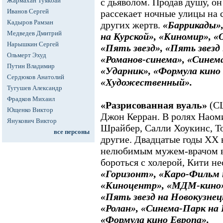
Жармахан Туякбай
с дьяволом. Продав душу, он
Иванов Сергей
рассекает ночные улицы на 
Кадыров Рамзан
других жертв.
«Баррикады»
Медведев Дмитрий
на Курской», «Киномир», 
Нарышкин Сергей
«Пять звезд», «Пять звезд
Ольмерт Эхуд
«Романов-синема», «Синем
Путин Владимир
«Ударник», «Формула кино 
Сердюков Анатолий
«Художественный».
Тугушев Александр
Фрадков Михаил
«Разрисованная вуаль»
(СШ
Ющенко Виктор
Джон Керран. В ролях Наоми
Янукович Виктор
Шрайбер, Салли Хоукинс, Т
все персоны
другие. Двадцатые годы ХХ 
нелюбимым мужем-врачом в 
бороться с холерой, Кити не
«Горизонт», «Каро-Фильм 
«Киноцентр», «МДМ-кино»,
«Пять звезд на Новокузнец
«Ролан», «Синема-Парк на
«Формула кино Европа».