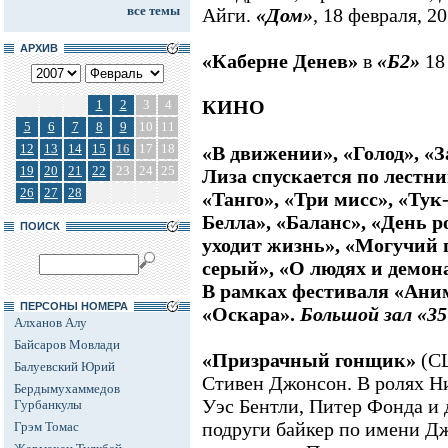
все темы
Айги.
«Дом»
, 18 февраля, 20
АРХИВ
«Каберне Денев»
в
«Б2»
18
КИНО
1
2
3
4
5
6
7
8
9
10
11
12
13
14
15
16
17
18
«В движении», «Голод», «З
19
20
21
22
23
24
25
Лиза спускается по лестни
26
27
28
«Танго», «Три мисс», «Тук
Белла», «Баланс», «День р
ПОИСК
уходит жизнь», «Могучий 
серый», «О людях и демон
В рамках фестиваля «Ани
ПЕРСОНЫ НОМЕРА
«Оскара».
Большой зал
«3
Алханов Алу
Байсаров Мовлади
«Призрачный гонщик»
(СШ
Балуевский Юрий
Стивен Джонсон. В ролях Н
Бердымухаммедов
Уэс Бентли, Питер Фонда и 
Гурбанкулы
подруги байкер по имени Д
Грэм Томас