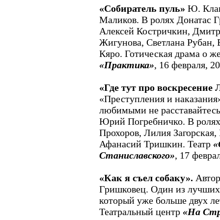
«Собиратель пуль»
Ю. Клав
Маликов. В ролях Донатас Г
Алексей Костричкин, Дмитр
Жигунова, Светлана Рубан,
Кяро. Готическая драма о ж
«Практика»
, 16 февраля, 20
«Где тут про воскресение 
«Преступления и наказания»
любимыми не расставайтесь
Юрий Погребничко. В ролях
Прохоров, Лилия Загорская,
Афанасий Тришкин. Театр
«
Станиславского»
, 17 феврал
«Как я съел собаку».
Автор
Гришковец. Один из лучших
который уже больше двух ле
Театральный центр
«На Ст