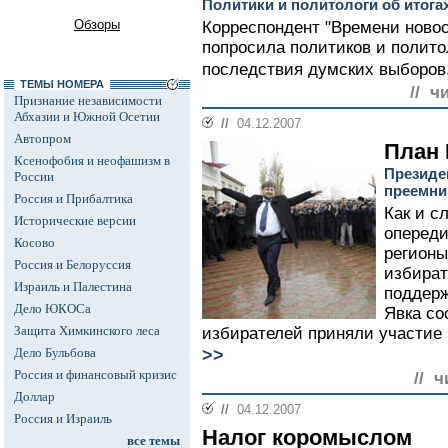
Политики и политологи об итог
Обзоры
Корреспондент "Времени нов
попросила политиков и полито
последствия думских выборов
ТЕМЫ НОМЕРА
// ч
Признание независимости
Абхазии и Южной Осетии
//
04.12.2007
Автопром
План
Ксенофобия и неофашизм в
Президе
России
преемни
Россия и Прибалтика
Как и с
Исторические версии
опереди
Косово
регионы
Россия и Белоруссия
избират
Израиль и Палестина
поддерж
Дело ЮКОСа
Явка со
Защита Химкинского леса
избирателей приняли участие в
>>
Дело Бульбова
Россия и финансовый кризис
// ч
Доллар
//
04.12.2007
Россия и Израиль
Налог коромыслом
все темы