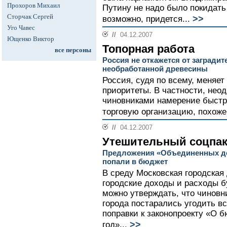
Прохоров Михаил
Путину не надо было покидать 
Сторчак Сергей
>>
возможно, придется...
Уго Чавес
//
04.12.2007
Ющенко Виктор
Топорная работа
все персоны
Россия не откажется от загради
необработанной древесины
Россия, судя по всему, меняет
приоритеты. В частности, нео
чиновниками намерение быстр
торговую организацию, похоже,
//
04.12.2007
Утешительный соцпак
Предложения «Объединенных д
попали в бюджет
В среду Московская городская
городские доходы и расходы б
можно утверждать, что чинов
города постарались угодить в
поправки к законопроекту «О 
>>
год»...