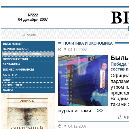
N°222
04 декабря 2007
//
Архив
/
ПОЛИТИКА И ЭКОНОМИКА
ВЕСЬ НОМЕР
ПЕРВАЯ ПОЛОСА
//
04.12.2007
ПОЛИТИКА И ЭКОНОМИКА
Былы
ПРОИСШЕСТВИЯ
Победа 
ЗАГРАНИЦА
состав 
БИЗНЕС И ФИНАНСЫ
Официа
КУЛЬТУРА
СПОРТ
парламе
КРОМЕ ТОГО
утром 
БАНКИ
председ
Владими
такими
>>
журналистами...
// ч
//
04.12.2007