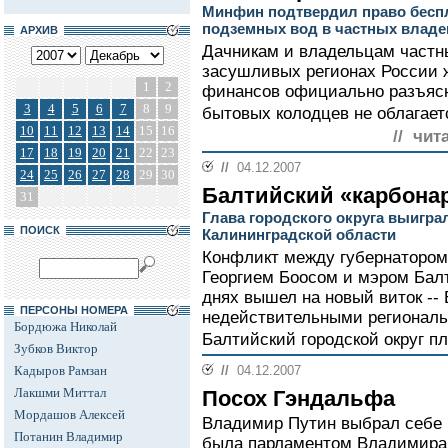
Минфин подтвердил право бесп
подземных вод в частных владе
АРХИВ
Дачникам и владельцам частн
засушливых регионах России ж
1
2
финансов официально разъясн
3
4
5
6
7
8
9
бытовых колодцев не облагает
10
11
12
13
14
15
16
// чит
17
18
19
20
21
22
23
//
04.12.2007
24
25
26
27
28
29
30
Балтийский «карбона
31
Глава городского округа выиграл
ПОИСК
Калининградской области
Конфликт между губернатором
Георгием Боосом и мэром Бал
днях вышел на новый виток --
ПЕРСОНЫ НОМЕРА
недействительными региональ
Бордюжа Николай
Балтийский городской округ п
Зубков Виктор
Кадыров Рамзан
//
04.12.2007
Лакшми Миттал
Посох Гэндальфа
Мордашов Алексей
Владимир Путин выбрал себе 
Потанин Владимир
была парламентом Владимира 