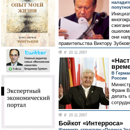
наладить
попутном
Инициат
многок
сжигани
ошеломи
они нап
правительства Виктору Зубков
//
20.11.2007
«Наст
врем
В Герма
России
Министр
Франк В
делать 
сотрудн
//
20.11.2007
Бойкот «Интерроса»
Изменить структуру «Полюса Зол