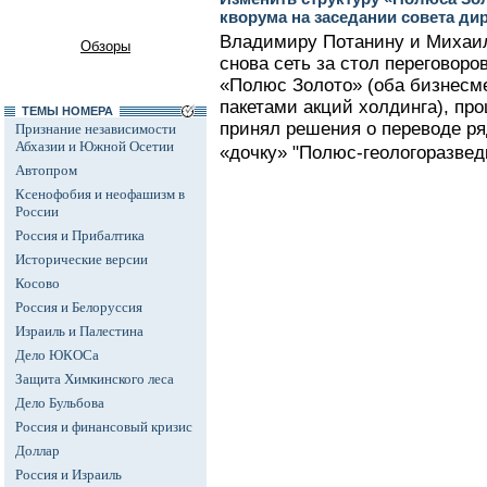
кворума на заседании совета ди
Владимиру Потанину и Михаил
Обзоры
снова сеть за стол переговоро
«Полюс Золото» (оба бизнес
пакетами акций холдинга), пр
ТЕМЫ НОМЕРА
принял решения о переводе ря
Признание независимости
Абхазии и Южной Осетии
«дочку» "Полюс-геологоразведк
Автопром
Ксенофобия и неофашизм в
России
Россия и Прибалтика
Исторические версии
Косово
Россия и Белоруссия
Израиль и Палестина
Дело ЮКОСа
Защита Химкинского леса
Дело Бульбова
Россия и финансовый кризис
Доллар
Россия и Израиль