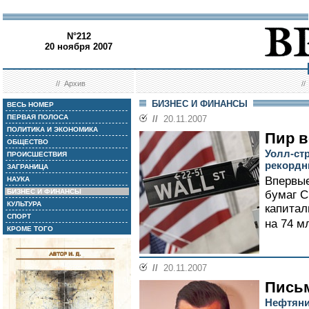
N°212
20 ноября 2007
//
Архив
/
БИЗНЕС И ФИНАНСЫ
ВЕСЬ НОМЕР
ПЕРВАЯ ПОЛОСА
//
20.11.2007
ПОЛИТИКА И ЭКОНОМИКА
Пир в
ОБЩЕСТВО
Уолл-стр
ПРОИСШЕСТВИЯ
рекордн
ЗАГРАНИЦА
Впервые
НАУКА
БИЗНЕС И ФИНАНСЫ
бумаг С
КУЛЬТУРА
капитал
СПОРТ
на 74 м
КРОМЕ ТОГО
//
20.11.2007
Пись
Нефтяни