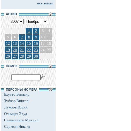
все темы
АРХИВ
1
2
3
4
5
6
7
8
9
10
11
12
13
14
15
16
17
18
19
20
21
22
23
24
25
26
27
28
29
30
ПОИСК
ПЕРСОНЫ НОМЕРА
Бхутто Беназир
Зубков Виктор
Лужков Юрий
Ольмерт Эхуд
Саакашвили Михаил
Саркози Николя