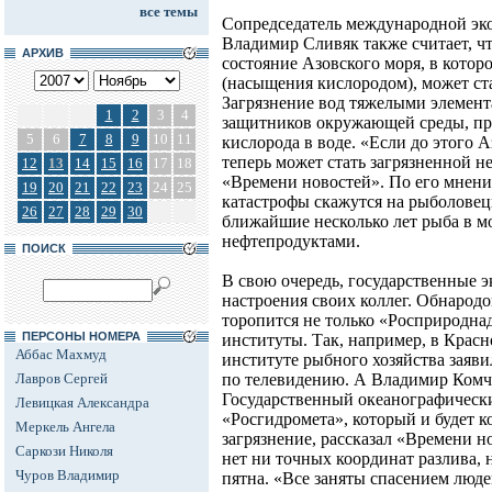
все темы
Сопредседатель международной эк
Владимир Сливяк также считает, чт
АРХИВ
состояние Азовского моря, в кото
(насыщения кислородом), может ст
Загрязнение вод тяжелыми элемент
1
2
3
4
защитников окружающей среды, при
5
6
7
8
9
10
11
кислорода в воде. «Если до этого 
теперь может стать загрязненной не
12
13
14
15
16
17
18
«Времени новостей». По его мнени
19
20
21
22
23
24
25
катастрофы скажутся на рыболовецк
26
27
28
29
30
ближайшие несколько лет рыба в м
нефтепродуктами.
ПОИСК
В свою очередь, государственные э
настроения своих коллег. Обнародо
торопится не только «Росприродна
ПЕРСОНЫ НОМЕРА
институты. Так, например, в Крас
Аббас Махмуд
институте рыбного хозяйства заяви
Лавров Сергей
по телевидению. А Владимир Комч
Государственный океанографическ
Левицкая Александра
«Росгидромета», который и будет 
Меркель Ангела
загрязнение, рассказал «Времени н
Саркози Николя
нет ни точных координат разлива, 
Чуров Владимир
пятна. «Все заняты спасением люде