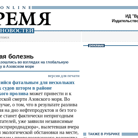
ИД "В
Издательств
/
поиск
ая болезнь
азошлись во взглядах на глобальную
у в Азовском море
версия для печати
ийся фатальным для нескольких
 судов шторм в районе
кого пролива
может привести и к
еской смерти Азовского моря. Во
учае, о том, что в результате разлива
ия на дно нефтепродуктов и без того
е станет фактически непригодным
тателей, уже заявили независимые
осприроднадзора», вылетевшая вчера
 экологической обстановки на месте,
ТАКЖЕ В РУБРИКЕ
амглавы природоохранного ведомства