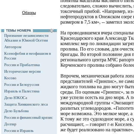
понятны масштабы масляного пятна
следовательно, сложно вычислить, 
токсичный прибой. «Например, из-з
Обзоры
нефтепродуктов в Онежском озере н
размером в 7,5 км», -- заметил эколо
ТЕМЫ НОМЕРА
На проводившемся вчера специаль
Признание независимости
Краснодарского края Александр Тка
Абхазии и Южной Осетии
комплекс мер по ликвидации загря
Автопром
пролива. По его словам, для очист
Ксенофобия и неофашизм в
бригады. Во второй половине дня
России
регионального центра МЧС рапорто
Россия и Прибалтика
Керченского пролива собрано боле
Исторические версии
Впрочем, механическая работа лоп
Косово
представителей «Гринпис», не сам
Россия и Белоруссия
жидкого топлива на дно могут быт
Израиль и Палестина
среды. По оценкам «Гринпис», за п
уже успели осесть на дно моря. А 
Дело ЮКОСа
международной группы «Экозащита»
Защита Химкинского леса
разлитых углеводородов. «Гипотет
Дело Бульбова
море возможна. Это мелкое море, а 
Россия и финансовый кризис
К тому же это судоходное море, а 
Доллар
расчищают, -- говорит г-н Киселев. 
же будет реализовано на практике».
Россия и Израиль