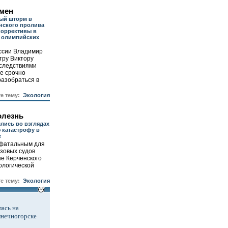
емен
ый шторм в
нского пролива
коррективы в
о олимпийских
ссии Владимир
тру Виктору
оследствиями
е срочно
разобраться в
те тему:
Экология
олезнь
лись во взглядах
 катастрофу в
е
фатальным для
узовых судов
е Керченского
ологической
те тему:
Экология
ась на
лнечногорске