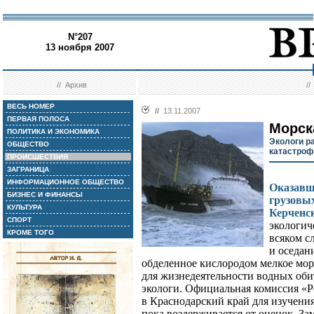
N°207
13 ноября 2007
//
Архив
/
ВЕСЬ НОМЕР
//
13.11.2007
ПЕРВАЯ ПОЛОСА
Морск
ПОЛИТИКА И ЭКОНОМИКА
Экологи р
ОБЩЕСТВО
катастроф
ПРОИСШЕСТВИЯ
ЗАГРАНИЦА
ИНФОРМАЦИОННОЕ ОБЩЕСТВО
Оказавш
БИЗНЕС И ФИНАНСЫ
грузовых
КУЛЬТУРА
Керченс
СПОРТ
экологич
КРОМЕ ТОГО
всяком сл
и оседан
обделенное кислородом мелкое мор
для жизнедеятельности водных оби
экологи. Официальная комиссия «Р
в Краснодарский край для изучения
пока воздерживается от оценок. З