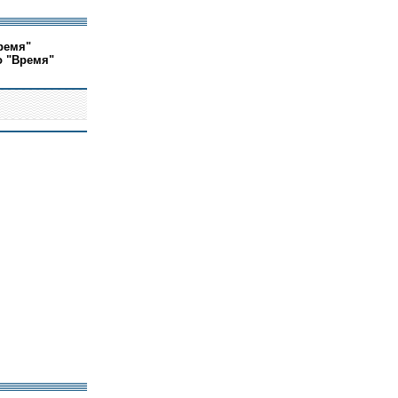
ремя"
о "Время"