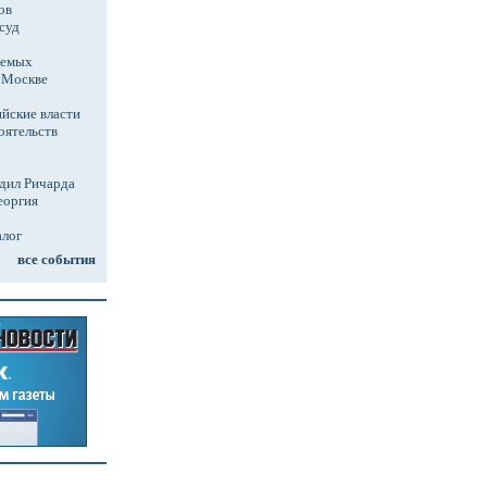
ов
суд
аемых
в Москве
йские власти
оятельств
дил Ричарда
еоргия
алог
все события