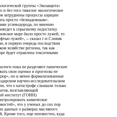
ологической группы «Экозащита»
о и без того тяжелое экологическое
ром затруднены процессы аэрации
ать просто «безнадежным».
ами углеводорода, по мнению
ведет к серьезному недостатку
Азовское море было просто лужей, то
фтью лужей», -- сказал г-н Сливяк
ю, в первую очередь последствия
ом хозяйстве региона, так как
оре будет отравлена токсичными
кологи пока не разделяют панические
вать свои оценки и прогнозы не
дзор», но и менее формализованные
нодарском научно-исследовательском
ли, что о катастрофе слышали только
атов, возглавляющий
ий институт (ГОИН)
контролировать химическое
овостей», что у ученых до сих пор
ни данных о размерах масляного
й. Кроме того, еще неизвестно, куда