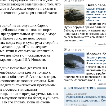
//
13.11.2007
спокаивающим заявлением о том, что
Ветер пер
тов в Азовском море нет, указав в
Самый страшн
истории Керче
ию очистки уже загрязненной части
может внести 
строительств
объектов
Президент Ро
а одной из затонувших барж с
Путин поручил премьер-минис
 рейдовой стоянке южнее порта
Зубкову в связи с тяжелыми п
о предварительным данным, в море
непогоды в Керченском пролив
вылететь на место событий и 
а. Кроме того, по некоторым
ситуации...
>>
тих водах еще и сухогруза с серой, в
// читай
нн металлоида. «По последним
//
13.11.2007
ыс. птиц и столько же испачкано
Морская б
тоже погибнут», -- ссылаются на
Экологи разош
дарского края РИА Новости.
на глобальную
Азовском мор
Оказавшийся 
едние несколько десятков лет
нескольких гр
еизбежно приведет не только к
шторм в район
у всех обитателей Азовского моря,
пролива может привести и к эк
смерти Азовского моря...
>>
независимые экологи страны. Как
// читай
оводитель токсической программы
БЕЗ КОМMЕНТАРИЕВ
е последствия разлива
тицы вполне предсказуемы, так как
18:51, 16 декабря
Радикальная молодежь собрал
мазутное пятно на берег, а убирать
площади в подмосковном Со
. По его словам, пока не очень
18:32, 16 декабря