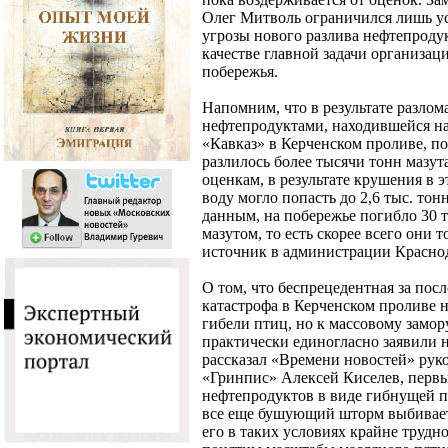
Олег Митволь ограничился лишь у
угрозы нового разлива нефтепродук
качестве главной задачи организац
побережья.
Напомним, что в результате разлом
нефтепродуктами, находившейся на
«Кавказ» в Керченском проливе, п
разлилось более тысячи тонн мазут
оценкам, в результате крушения в э
воду могло попасть до 2,6 тыс. то
данным, на побережье погибло 30 т
мазутом, то есть скорее всего они 
источник в администрации Красно
О том, что беспрецедентная за посл
катастрофа в Керченском проливе н
гибели птиц, но к массовому замор
практически единогласно заявили 
рассказал «Времени новостей» рук
«Гринпис» Алексей Киселев, первы
нефтепродуктов в виде гибнущей п
все еще бушующий шторм выбивает 
его в таких условиях крайне трудно