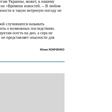
ерегам Украины, может, к нашему
 он «Времени новостей. -- В любом
рхности в такую ветреную погоду не
фой случившееся называть
рить о возможных последствиях.
уктам осесть на дно, а сера не
е не представляет опасности для
Юлия ХОМЧЕНКО