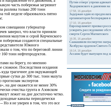
 и направление его движения, а
Путин отверг упреки адвокат
какую часть побережья загрязнит
Ходорковского в давлении на 
а разлива только 200 тонн
17:58, 16 декабря
а той неделе образовалось пятно
Задержан один из предполаг
организаторов беспорядков 
г.
17:10, 16 декабря
Европарламент призвал росси
ном совещании губернатор
ускорить расследование обст
чев заверил, что власти приняли
смерти Сергея Магнитского
знения мазутом и серой Керченского
16:35, 16 декабря
ки побережья создаются специальные
Саакашвили посмертно награ
 представители Южного
Холбрука орденом Святого Г
вали о том, что по береговой линии
16:14, 16 декабря
Ассанж будет выпущен под з
е 160 тонн нефтепродуктов.
атами на берегу, по мнению
ое сложное. Последствия оседания
ь куда трагичнее для окружающей
ервые сутки до 300 тыс. тонн мазута
по прогнозам экспертов
, на дне окажется не менее 30%
ически очистка грунта в Азовском
мазут лежит на дне достаточно четко.
судоходные каналы периодически
-- Но я не уверен в том, что это все