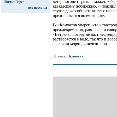
ветер погонит грязь, -- может, к б
Шимон Перес
кавказскому побережью, -- пояснил
все персоны
случае даже собирать мазут с пове
представляется возможным».
Г-н Комчатов уверен, что катастро
преждевременно, равно как и гово
«Ветреная погода не даст нефтепрод
растворяется в воде, так что и вовс
экологии моря», -- пояснил он.
тема:
Экология