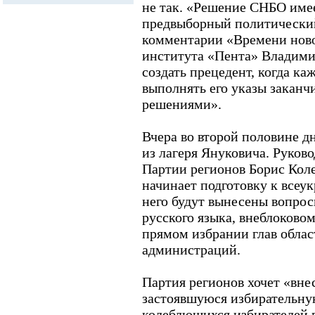
не так. «Решение СНБО имее
предвыборный политический 
комментарии «Времени ново
института «Пента» Владими
создать прецедент, когда ка
выполнять его указы заканч
решениями».
Вчера во второй половине д
из лагеря Януковича. Руков
Партии регионов Борис Коле
начинает подготовку к всеу
него будут вынесены вопрос
русского языка, внеблоковом
прямом избрании глав обла
администраций.
Партия регионов хочет «вне
застоявшуюся избирательну
колеблющихся избирателей в