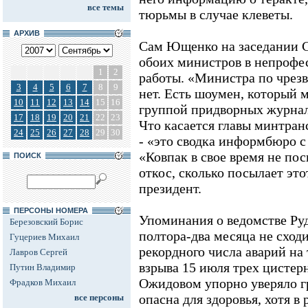
все темы
тюрьмы в случае клеветы.
АРХИВ
Сам Ющенко на заседании 
обоих министров в непрофе
1
2
работы. «Министра по чрез
3
4
5
6
7
8
9
нет. Есть шоумен, который 
10
11
12
13
14
15
16
группой придворных журнали
17
18
19
20
21
22
23
Что касается главы минтранс
24
25
26
27
28
29
30
- «это сводка информбюро 
«Ковпак в свое время не пос
ПОИСК
откос, сколько посылает это
президент.
ПЕРСОНЫ НОМЕРА
Упоминания о ведомстве Руд
Березовский Борис
полтора-два месяца не сходи
Гуцериев Михаил
рекордного числа аварий на
Лавров Сергей
взрыва 15 июля трех цистер
Путин Владимир
Ожидовом упорно уверяло гр
Фрадков Михаил
опасна для здоровья, хотя в
все персоны