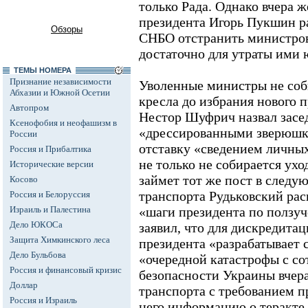
только Рада. Однако вчера ж
президента Игорь Пукшин ра
Обзоры
СНБО отстранить министров
достаточно для утраты ими
ТЕМЫ НОМЕРА
Признание независимости
Уволенные министры не соб
Абхазии и Южной Осетии
кресла до избрания нового 
Автопром
Нестор Шуфрич назвал засе
Ксенофобия и неофашизм в
«дрессированными зверюшк
России
отставку «сведением личных
Россия и Прибалтика
не только не собирается уход
Исторические версии
займет тот же пост в следу
Косово
транспорта Рудьковский рас
Россия и Белоруссия
Израиль и Палестина
«шаги президента по ползуч
Дело ЮКОСа
заявил, что для дискредитац
Защита Химкинского леса
президента «разрабатывает 
Дело Бульбова
«очередной катастрофы с с
Россия и финансовый кризис
безопасности Украины вчера
Доллар
транспорта с требованием 
Россия и Израиль
него информацию о теракте,