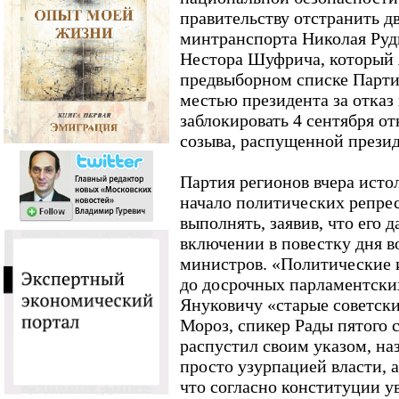
правительству отстранить дв
минтранспорта Николая Руд
Нестора Шуфрича, который 
предвыборном списке Партии
местью президента за отказ
заблокировать 4 сентября о
созыва, распущенной прези
Партия регионов вчера ист
начало политических репрес
выполнять, заявив, что его 
включении в повестку дня в
министров. «Политические и
до досрочных парламентски
Януковичу «старые советски
Мороз, спикер Рады пятого 
распустил своим указом, н
просто узурпацией власти, 
что согласно конституции 