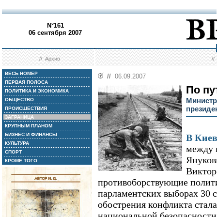
N°161
06 сентября 2007
//
Архив
/
ВЕСЬ НОМЕР
//
06.09.2007
ПЕРВАЯ ПОЛОСА
По пу
ПОЛИТИКА И ЭКОНОМИКА
Министр
ОБЩЕСТВО
президе
ПРОИСШЕСТВИЯ
ЗАГРАНИЦА
КРУПНЫМ ПЛАНОМ
БИЗНЕС И ФИНАНСЫ
В Киев
КУЛЬТУРА
между 
СПОРТ
Януков
КРОМЕ ТОГО
Виктор
противоборствующие полити
парламентских выборах 30 с
обострения конфликта стала
национальной безопасности