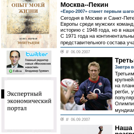
Москва--Пекин
«Евро-2007» станет первым шаг
Сегодня в Москве и Санкт-Пет
Европы среди мужских команд
историю с 1948 года, но в наш
С 1971 года на континентальн
представительного состава уча
//
06.09.2007
Треть
Завтра в
Третьим
крупней
на план
регби, 
популяр
Олимпи
мундиа
//
06.09.2007
Наша