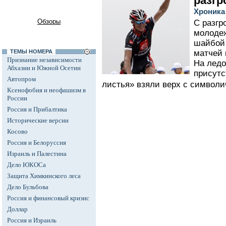
разгр
Хроника
Обзоры
С разгр
молодеж
шайбой 
ТЕМЫ НОМЕРА
матчей 
Признание независимости
На ледо
Абхазии и Южной Осетии
присутс
Автопром
листья» взяли верх с символи
Ксенофобия и неофашизм в
России
Россия и Прибалтика
Исторические версии
Косово
Россия и Белоруссия
Израиль и Палестина
Дело ЮКОСа
Защита Химкинского леса
Дело Бульбова
Россия и финансовый кризис
Доллар
Россия и Израиль