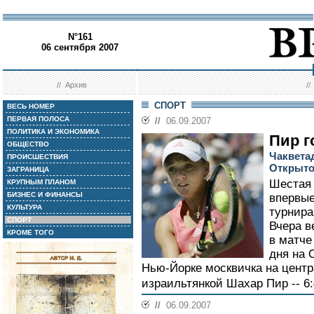
N°161
06 сентября 2007
//
Архив
/
СПОРТ
ВЕСЬ НОМЕР
ПЕРВАЯ ПОЛОСА
//
06.09.2007
ПОЛИТИКА И ЭКОНОМИКА
Пир г
ОБЩЕСТВО
Чаквета
ПРОИСШЕСТВИЯ
Открыто
ЗАГРАНИЦА
Шестая 
КРУПНЫМ ПЛАНОМ
БИЗНЕС И ФИНАНСЫ
впервые
КУЛЬТУРА
турнира
СПОРТ
Вчера в
КРОМЕ ТОГО
в матче
дня на 
Нью-Йорке москвичка на центр
израильтянкой Шахар Пир -- 6:4
//
06.09.2007