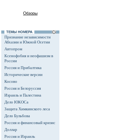
Обзоры
ТЕМЫ НОМЕРА
Признание независимости
Абхазии и Южной Осетии
Автопром
Ксенофобия и неофашизм в
России
Россия и Прибалтика
Исторические версии
Косово
Россия и Белоруссия
Израиль и Палестина
Дело ЮКОСа
Защита Химкинского леса
Дело Бульбова
Россия и финансовый кризис
Доллар
Россия и Израиль