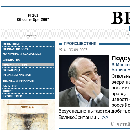
N°161
06 сентября 2007
//
Архив
/
ПРОИСШЕСТВИЯ
ВЕСЬ НОМЕР
ПЕРВАЯ ПОЛОСА
//
06.09.2007
ПОЛИТИКА И ЭКОНОМИКА
Подс
ОБЩЕСТВО
В Москв
ПРОИСШЕСТВИЯ
Борисом
ЗАГРАНИЦА
Опальны
КРУПНЫМ ПЛАНОМ
БИЗНЕС И ФИНАНСЫ
вчера н
КУЛЬТУРА
российс
СПОРТ
правда,
КРОМЕ ТОГО
известн
российс
безуспешно пытаются добитьс
>>
Великобритании...
// чита