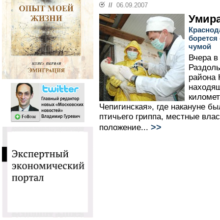
//
06.09.2007
Умир
Краснод
борется
чумой
Вчера в
Раздоль
района 
находящ
километ
Чепигинская», где накануне б
птичьего гриппа, местные вла
>>
положение...