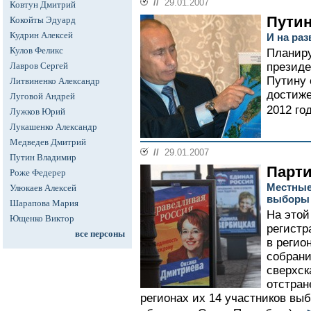
//
29.01.2007
Ковтун Дмитрий
Путин
Кокойты Эдуард
Кудрин Алексей
И на раз
Кулов Феликс
Планиру
Лавров Сергей
президе
Путину 
Литвиненко Александр
достиже
Луговой Андрей
2012 год
Лужков Юрий
Лукашенко Александр
Медведев Дмитрий
//
29.01.2007
Путин Владимир
Парти
Роже Федерер
Местные
Улюкаев Алексей
выборы 
Шарапова Мария
На этой
Ющенко Виктор
регистр
все персоны
в регио
собрани
сверхск
отстран
регионах их 14 участников вы