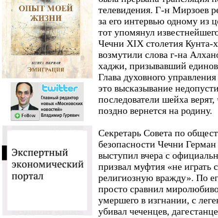
телевидения. Г-н Мирзоев р
за его интервью одному из 
тот упомянул известнейшего
Чечни XIX столетия Кунта-
возмутили слова г-на Алхано
хаджи, призывавший единове
Глава духовного управления
это высказывание недопуст
последователи шейха верят, 
поздно вернется на родину.
Секретарь Совета по общес
безопасности Чечни Герман
выступил вчера с официальн
призвал муфтия «не играть с
религиозную вражду». По ег
просто сравнил миролюбиво
умершего в изгнании, с ле
убивал чеченцев, дагестанце