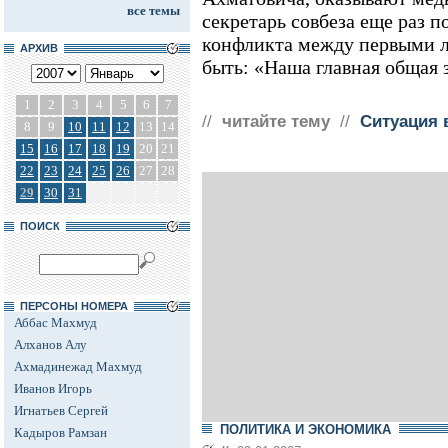
все темы
секретарь совбеза еще раз п
конфликта между первыми л
АРХИВ
быть: «Наша главная общая з
1
2
3
4
5
6
7
//
читайте тему
//
Ситуация 
8
9
10
11
12
13
14
15
16
17
18
19
20
21
22
23
24
25
26
27
28
29
30
31
ПОИСК
ПЕРСОНЫ НОМЕРА
Аббас Махмуд
Алханов Алу
Ахмадинежад Махмуд
Иванов Игорь
Игнатьев Сергей
ПОЛИТИКА И ЭКОНОМИКА
Кадыров Рамзан