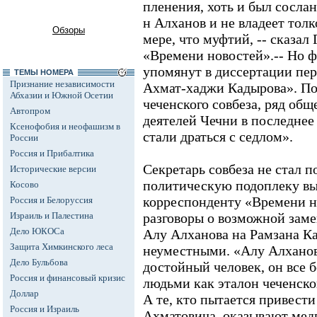
пленения, хоть и был сослан
н Алханов и не владеет тол
Обзоры
мере, что муфтий, -- сказа
«Времени новостей».-- Но 
упомянут в диссертации пер
ТЕМЫ НОМЕРА
Признание независимости
Ахмат-хаджи Кадырова». По
Абхазии и Южной Осетии
чеченского совбеза, ряд об
Автопром
деятелей Чечни в последнее
Ксенофобия и неофашизм в
стали драться с седлом».
России
Россия и Прибалтика
Секретарь совбеза не стал 
Исторические версии
политическую подоплеку вы
Косово
корреспонденту «Времени н
Россия и Белоруссия
Израиль и Палестина
разговоры о возможной зам
Дело ЮКОСа
Алу Алханова на Рамзана К
Защита Химкинского леса
неуместными. «Алу Алханов
Дело Бульбова
достойный человек, он все 
Россия и финансовый кризис
людьми как эталон чеченского
Доллар
А те, кто пытается привести
Россия и Израиль
Ахматовича, оказывают мед