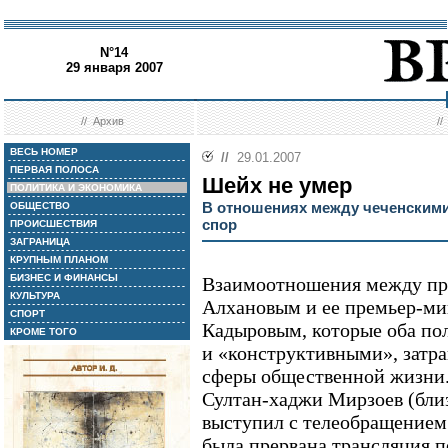
N°14
29 января 2007
//
Архив
/
ВЕСЬ НОМЕР
//
29.01.2007
ПЕРВАЯ ПОЛОСА
Шейх не умер
ПОЛИТИКА И ЭКОНОМИКА
В отношениях между чеченским
ОБЩЕСТВО
спор
ПРОИСШЕСТВИЯ
ЗАГРАНИЦА
КРУПНЫМ ПЛАНОМ
БИЗНЕС И ФИНАНСЫ
Взаимоотношения между пр
КУЛЬТУРА
Алхановым и ее премьер-м
СПОРТ
Кадыровым, которые оба по
КРОМЕ ТОГО
и «конструктивными», затра
сферы общественной жизни.
Султан-хаджи Мирзоев (бли
выступил с телеобращением
была прервана трансляция п