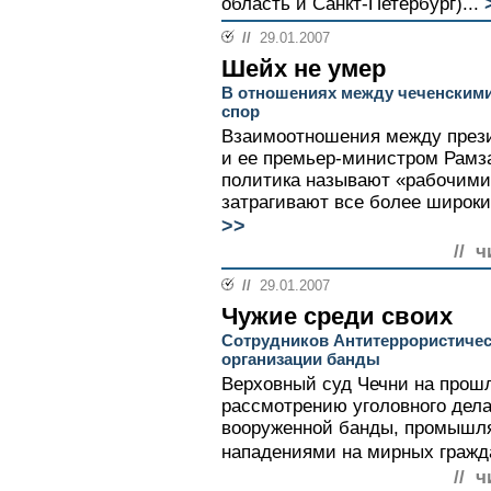
область и Санкт-Петербург)...
//
29.01.2007
Шейх не умер
В отношениях между чеченским
спор
Взаимоотношения между през
и ее премьер-министром Рамз
политика называют «рабочими
затрагивают все более широки
>>
// ч
//
29.01.2007
Чужие среди своих
Сотрудников Антитеррористичес
организации банды
Верховный суд Чечни на прошл
рассмотрению уголовного дел
вооруженной банды, промышл
нападениями на мирных гражда
// ч