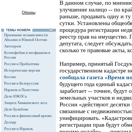
В данном случае, по мнени
улучшение налицо -- по край
Обзоры
раньше, продавать одну и ту
сутки. Установлены общеобя
процедура регистрации нед
ТЕМЫ НОМЕРА
Признание независимости
реестр прав на имущество. 
Абхазии и Южной Осетии
депутата, следует обсуждать
Автопром
сколько те правовые акты, к
Ксенофобия и неофашизм в
России
Например, принятый Госдум
Россия и Прибалтика
государственном кадастре 
Исторические версии
сообщала газета «Время н
Косово
будущего года единый када
Россия и Белоруссия
Израиль и Палестина
заработает -- точнее, будут
Дело ЮКОСа
земельных участков и недви
Защита Химкинского леса
России «действуют десятки 
Дело Бульбова
связанные с недвижимостью»
Россия и финансовый кризис
унифицировать. «Кадастров
Доллар
регистрации прав будут об
Россия и Израиль
режиме онлайн», -- пояснил 