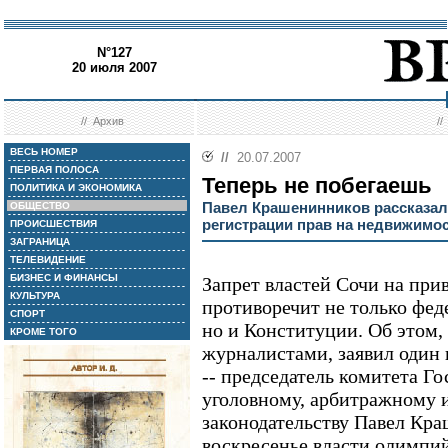
N°127
20 июля 2007
//
Архив
/
ВЕСЬ НОМЕР
//
20.07.2007
ПЕРВАЯ ПОЛОСА
Теперь не побегаешь
ПОЛИТИКА И ЭКОНОМИКА
Павел Крашенинников рассказал
ОБЩЕСТВО
регистрации прав на недвижимо
ПРОИСШЕСТВИЯ
ЗАГРАНИЦА
ТЕЛЕВИДЕНИЕ
БИЗНЕС И ФИНАНСЫ
Запрет властей Сочи на при
КУЛЬТУРА
противоречит не только фед
СПОРТ
но и Конституции. Об этом,
КРОМЕ ТОГО
журналистами, заявил один
-- председатель комитета Г
уголовному, арбитражному 
законодательству Павел Кр
воскресенье власти олимпи