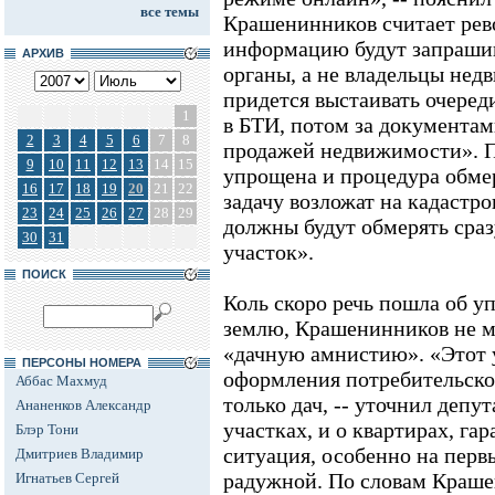
все темы
Крашенинников считает рев
информацию будут запраши
АРХИВ
органы, а не владельцы не
придется выстаивать очереди
1
в БТИ, потом за документам
2
3
4
5
6
7
8
продажей недвижимости». П
9
10
11
12
13
14
15
упрощена и процедура обме
16
17
18
19
20
21
22
задачу возложат на кадастр
23
24
25
26
27
28
29
должны будут обмерять сразу
30
31
участок».
ПОИСК
Коль скоро речь пошла об 
землю, Крашенинников не м
«дачную амнистию». «Этот
ПЕРСОНЫ НОМЕРА
оформления потребительско
Аббас Махмуд
только дач, -- уточнил депут
Ананенков Александр
участках, и о квартирах, гар
Блэр Тони
ситуация, особенно на перв
Дмитриев Владимир
радужной. По словам Краше
Игнатьев Сергей