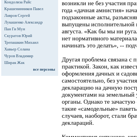
Кондолиза Райс
возникли не без участия пра
Крашенинников Павел
года «дачная амнистия» нача
Лавров Сергей
подзаконные акты, разъясня
Лукашенко Александр
выпущены исполнительной в
Пан Ги Мун
августа. «Как бы мы ни руга
Скуратов Юрий
нет нормативного материала,
Трепашкин Михаил
начинать это делать», -- под
Хавьер Солана
Чуров Владимир
Другая проблема связана с
Ширак Жак
практикой. Закон, как изве
все персоны
оформления дачных и садов
самостоятельно, без участи
декларацию на дачную постр
документами на земельный 
органы. Однако те зачастую
такие «самодельные» пакеты
случаев, наоборот, стали бр
деклараций.
Комментируя ситуацию, ког