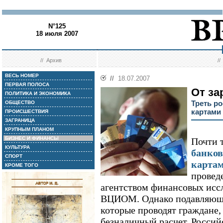
N°125
18 июля 2007
//
Архив
/
ВЕСЬ НОМЕР
//
18.07.2007
ПЕРВАЯ ПОЛОСА
От за
ПОЛИТИКА И ЭКОНОМИКА
Треть р
ОБЩЕСТВО
картами
ПРОИСШЕСТВИЯ
ЗАГРАНИЦА
КРУПНЫМ ПЛАНОМ
БИЗНЕС И ФИНАНСЫ
Почти 
КУЛЬТУРА
банко
СПОРТ
карта
КРОМЕ ТОГО
провед
агентством финансовых исс
ВЦИОМ. Однако подавляюще
которые проводят граждане, 
безналичный расчет. Россий