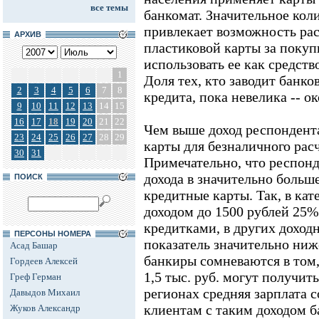
все темы
банкомат. Значительное кол
привлекает возможность ра
АРХИВ
пластиковой карты за покуп
использовать ее как средств
1
Доля тех, кто заводит банк
2
3
4
5
6
7
8
кредита, пока невелика -- о
9
10
11
12
13
14
15
16
17
18
19
20
21
22
Чем выше доход респондента
23
24
25
26
27
28
29
карты для безналичного расч
30
31
Примечательно, что респон
дохода в значительно больш
ПОИСК
кредитные карты. Так, в кат
доходом до 1500 рублей 25
кредитками, в других доход
ПЕРСОНЫ НОМЕРА
показатель значительно ниже
Асад Башар
банкиры сомневаются в том,
Гордеев Алексей
1,5 тыс. руб. могут получит
Греф Герман
регионах средняя зарплата со
Давыдов Михаил
клиентам с таким доходом ба
Жуков Александр