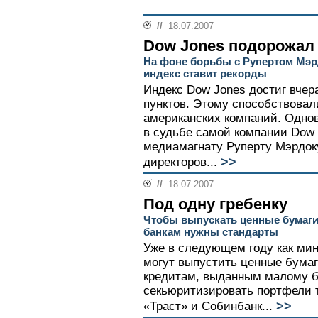
//
18.07.2007
Dow Jones подорожал
На фоне борьбы с Рупертом Мэ
индекс ставит рекорды
Индекс Dow Jones достиг вчера
пунктов. Этому способствовал
американских компаний. Одно
в судьбе самой компании Dow 
медиамагнату Руперту Мэрдоку
>>
директоров...
//
18.07.2007
Под одну гребенку
Чтобы выпускать ценные бумаги
банкам нужны стандарты
Уже в следующем году как ми
могут выпустить ценные бумаг
кредитам, выданным малому б
секьюритизировать портфели т
>>
«Траст» и Собинбанк...