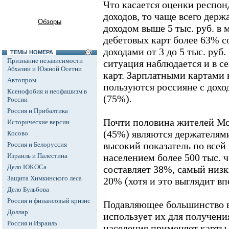
Что касается оценки респон
доходов, то чаще всего держ
Обзоры
доходом выше 5 тыс. руб. в 
дебетовых карт более 63% с
доходами от 3 до 5 тыс. руб
ТЕМЫ НОМЕРА
Признание независимости
ситуация наблюдается и в с
Абхазии и Южной Осетии
карт. Зарплатными картами 
Автопром
пользуются россияне с доход
Ксенофобия и неофашизм в
(75%).
России
Россия и Прибалтика
Почти половина жителей Мо
Исторические версии
(45%) являются держателями
Косово
высокий показатель по всей 
Россия и Белоруссия
Израиль и Палестина
населением более 500 тыс. 
Дело ЮКОСа
составляет 38%, самый низки
Защита Химкинского леса
20% (хотя и это выглядит в
Дело Бульбова
Россия и финансовый кризис
Подавляющее большинство в
Доллар
использует их для получени
Россия и Израиль
населения применяет карты 