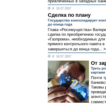
привлеченных в западных банка
//
18.07.2007
Сделка по плану
Государство консолидирует кон
до конца года
Глава «Росимущества» Валери
сделка по приобретению госуд
«Газпрома», необходимых для
прямого контрольного пакета в
>
завершиться до конца года...
//
18.07.2007
От за
Треть р
картами
Почти т
банковс
Таковы 
провед
агентст
совмест