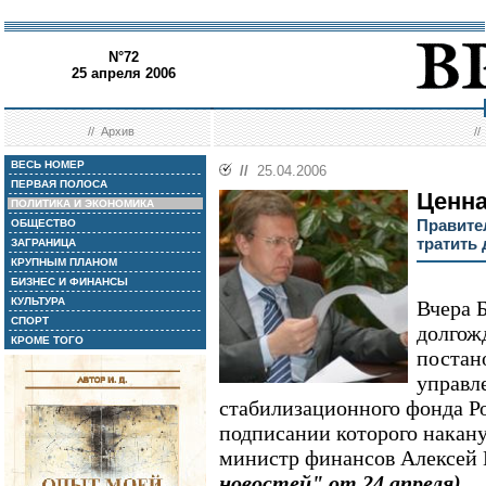
N°72
25 апреля 2006
//
Архив
/
ВЕСЬ НОМЕР
//
25.04.2006
ПЕРВАЯ ПОЛОСА
Ценна
ПОЛИТИКА И ЭКОНОМИКА
Правите
ОБЩЕСТВО
тратить
ЗАГРАНИЦА
КРУПНЫМ ПЛАНОМ
БИЗНЕС И ФИНАНСЫ
КУЛЬТУРА
Вчера 
СПОРТ
долгож
КРОМЕ ТОГО
постан
управл
стабилизационного фонда Р
подписании которого накан
министр финансов Алексей
новостей" от 24 апреля)
.