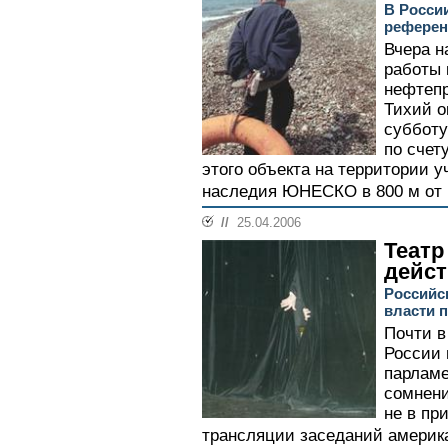
В Росси
рефере
Вчера н
работы 
нефтепр
Тихий о
субботу
по счет
этого объекта на территории 
наследия ЮНЕСКО в 800 м от б
//
25.04.2006
Театр
дейс
Российск
власти 
Почти в
России 
парламе
сомнени
не в пр
трансляции заседаний американ