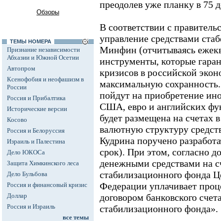
преодолев уже планку в 75 д
Обзоры
В соответствии с правител
управление средствами стаб
ТЕМЫ НОМЕРА
Минфин (отчитываясь ежекв
Признание независимости
Абхазии и Южной Осетии
инструменты, которые гаран
Автопром
кризисов в российской экон
Ксенофобия и неофашизм в
максимальную сохранность.
России
пойдут на приобретение ин
Россия и Прибалтика
США, евро и английских фун
Исторические версии
будет размещена на счетах 
Косово
валютную структуру средств
Россия и Белоруссия
Кудрина поручено разработа
Израиль и Палестина
срок). При этом, согласно д
Дело ЮКОСа
денежными средствами на сч
Защита Химкинского леса
стабилизационного фонда Ц
Дело Бульбова
Федерации уплачивает проц
Россия и финансовый кризис
Доллар
договором банковского счета
Россия и Израиль
стабилизационного фонда».
все темы