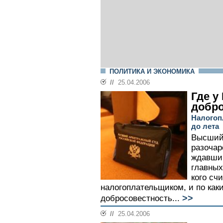
ПОЛИТИКА И ЭКОНОМИКА
//
25.04.2006
Где у
добро
Налогоп
до лета
Высший
разочар
ждавший
главных
кого сч
налогоплательщиком, и по как
>>
добросовестность...
//
25.04.2006