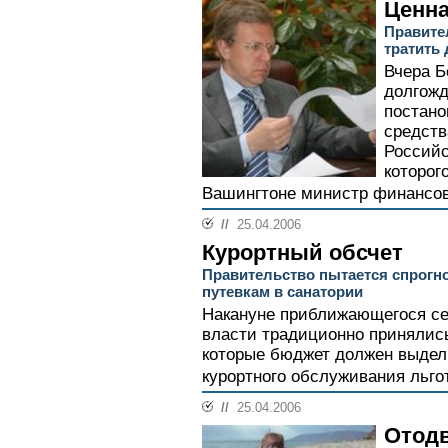
Ценна
Правите
тратить
Вчера Б
долгожд
постано
средств
Российс
которог
Вашингтоне министр финансов 
//
25.04.2006
Курортный обсчет
Правительство пытается спрогно
путевкам в санатории
Накануне приближающегося се
власти традиционно принялис
которые бюджет должен выдел
курортного обслуживания льгот
//
25.04.2006
Отодв