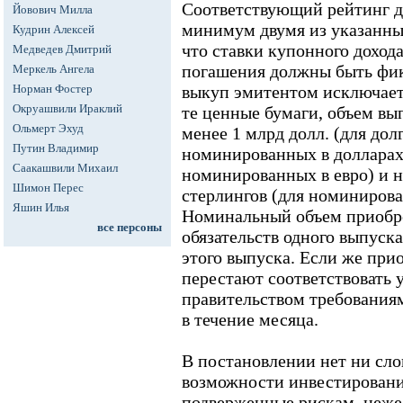
Соответствующий рейтинг д
Йовович Милла
минимум двумя из указанных
Кудрин Алексей
что ставки купонного доход
Медведев Дмитрий
погашения должны быть фи
Меркель Ангела
Норман Фостер
выкуп эмитентом исключаетс
Окруашвили Ираклий
те ценные бумаги, объем вы
Ольмерт Эхуд
менее 1 млрд долл. (для дол
Путин Владимир
номинированных в долларах),
Саакашвили Михаил
номинированных в евро) и н
Шимон Перес
стерлингов (для номинирова
Яшин Илья
Номинальный объем приобр
все персоны
обязательств одного выпуск
этого выпуска. Если же при
перестают соответствовать
правительством требования
в течение месяца.
В постановлении нет ни сло
возможности инвестирования
подверженные рискам, неже