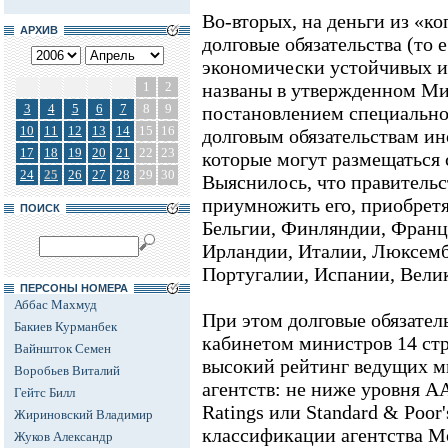
Во-вторых, на деньги из «к
АРХИВ
долговые обязательства (то 
экономически устойчивых и
1
2
названы в утвержденном М
3
4
5
6
7
8
9
постановлением специально
10
11
12
13
14
15
16
долговым обязательствам ин
17
18
19
20
21
22
23
которые могут размещаться 
24
25
26
27
28
29
30
Выяснилось, что правительс
приумножить его, приобрет
ПОИСК
Бельгии, Финляндии, Франц
Ирландии, Италии, Люксемб
Португалии, Испании, Вел
ПЕРСОНЫ НОМЕРА
Аббас Махмуд
При этом долговые обязател
Бакиев Курманбек
кабинетом министров 14 ст
Вайншток Семен
высокий рейтинг ведущих м
Воробьев Виталий
агентств: не ниже уровня А
Гейтс Билл
Ratings или Standard & Poor
Жириновский Владимир
классификации агентства Moo
Жуков Александр