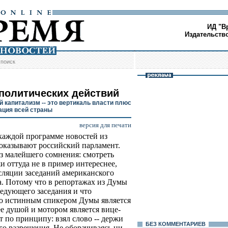
ИД "В
Издательств
/
поиск
 политических действий
й капитализм -- это вертикаль власти плюс
ация всей страны
версия для печати
каждой программе новостей из
оказывают российский парламент.
з малейшего сомнения: смотреть
и оттуда не в пример интереснее,
сляции заседаний американского
а. Потому что в репортажах из Думы
ледующего заседания и что
бо истинным спикером Думы является
е душой и мотором является вице-
 по принципу: взял слово -- держи
БЕЗ КОМMЕНТАРИЕВ
го разрешения. Не оборачиваясь ни