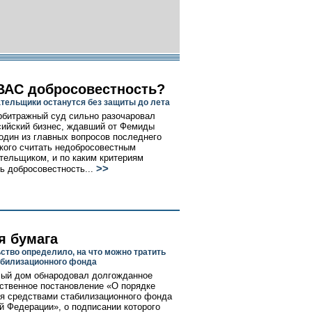
 ВАС добросовестность?
тельщики останутся без защиты до лета
битражный суд сильно разочаровал
сийский бизнес, ждавший от Фемиды
 один из главных вопросов последнего
 кого считать недобросовестным
тельщиком, и по каким критериям
>>
ь добросовестность...
я бумага
ство определило, на что можно тратить
абилизационного фонда
ый дом обнародовал долгожданное
ственное постановление «О порядке
я средствами стабилизационного фонда
й Федерации», о подписании которого