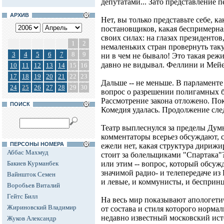
депутатами... Зато представление п
АРХИВ
Нет, вы только представьте себе, к
постановщиков, какая беспримерная
своих силах: на глазах президентов
1
2
немаленьких стран провернуть так
3
4
5
6
7
8
9
ни в чем не бывало! Это такая реж
давно не видывал. Феллини и Мейер
10
11
12
13
14
15
16
17
18
19
20
21
22
23
Дальше -- не меньше. В парламенте
24
25
26
27
28
29
30
вопрос о разрешении полигамных бр
Рассмотрение закона отложено. Пок
ПОИСК
Комедия удалась. Продолжение сле
Театр выплеснулся за пределы Дум
комментаторы всерьез обсуждают, с
ПЕРСОНЫ НОМЕРА
ежели нет, какая структура дирижи
Аббас Махмуд
стоит за болельщиками "Спартака"?
Бакиев Курманбек
или этим -- вопрос, который обсуж
значимой радио- и телепередаче из
Вайншток Семен
и левые, и коммунисты, и бесприн
Воробьев Виталий
Гейтс Билл
На весь мир показывают апологети
Жириновский Владимир
от состава и стиля которого норма
недавно известный московский ис
Жуков Александр