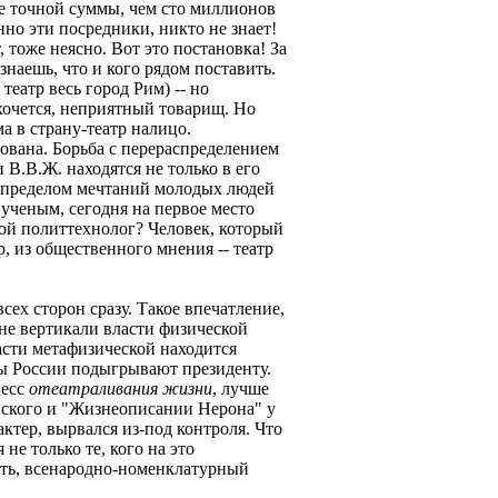
ее точной суммы, чем сто миллионов
нно эти посредники, никто не знает!
 тоже неясно. Вот это постановка! За
знаешь, что и кого рядом поставить.
театр весь город Рим) -- но
 хочется, неприятный товарищ. Но
а в страну-театр налицо.
ована. Борьба с перераспределением
 В.В.Ж. находятся не только в его
о пределом мечтаний молодых людей
 ученым, сегодня на первое место
ой политтехнолог? Человек, который
, из общественного мнения -- театр
всех сторон сразу. Такое впечатление,
ине вертикали власти физической
асти метафизической находится
ы России подыгрывают президенту.
цесс
отеатраливания жизни
, лучше
вского и "Жизнеописании Нерона" у
ктер, вырвался из-под контроля. Что
не только те, кого на это
зать, всенародно-номенклатурный