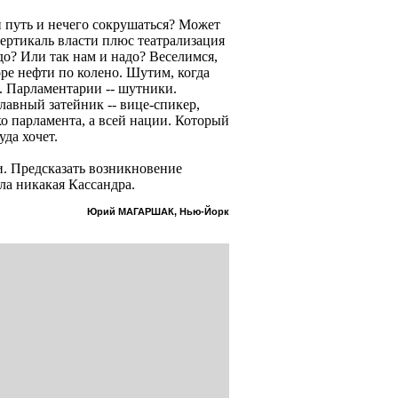
ий путь и нечего сокрушаться? Может
вертикаль власти плюс театрализация
до? Или так нам и надо? Веселимся,
ре нефти по колено. Шутим, когда
ы. Парламентарии -- шутники.
главный затейник -- вице-спикер,
о парламента, а всей нации. Который
уда хочет.
и. Предсказать возникновение
гла никакая Кассандра.
Юрий МАГАРШАК, Нью-Йорк