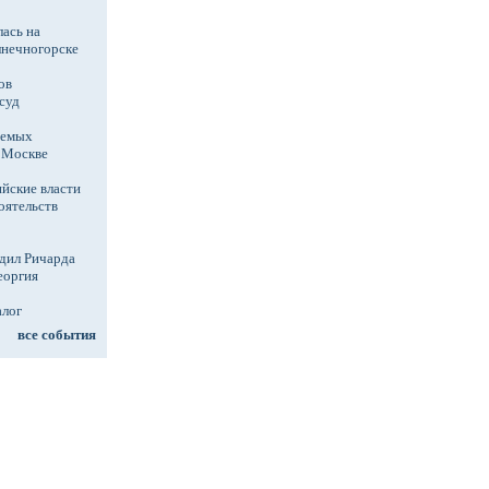
ась на
лнечногорске
ов
суд
аемых
в Москве
йские власти
оятельств
дил Ричарда
еоргия
алог
все события