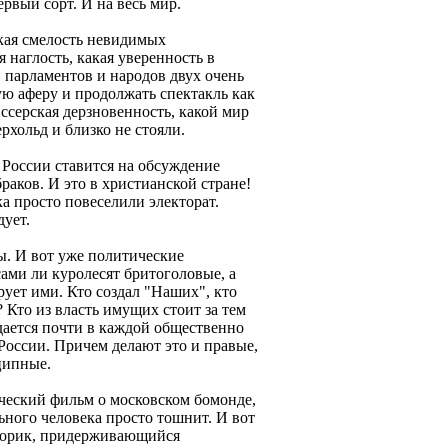
ервый сорт. И на весь мир.
акая смелость невидимых
 наглость, какая уверенность в
, парламентов и народов двух очень
ую аферу и продолжать спектакль как
иссерская дерзновенность, какой мир
хольд и близко не стояли.
 России ставится на обсуждение
аков. И это в христианской стране!
а просто повеселили электорат.
дует.
ы. И вот уже политические
ами ли куролесят бритоголовые, а
рует ими. Кто создал "Наших", кто
 Кто из власть имущих стоит за тем
дается почти в каждой общественно
 России. Причем делают это и правые,
ципные.
ческий фильм о московском бомонде,
льного человека просто тошнит. И вот
торик, придерживающийся