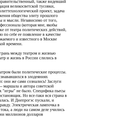
правительственный, также видевший
дация великосветской тусовки,
олиттехнологический проект, задача
жения общества элиту прошлого
ы и мысли. Независимо от того,
офессионала (которая мне, якобы
ке от театра политических действий,
мо по себе ее появление в качестве
ажаемого и известного в Москве
кой времени.
о грань между театром и жизнью
еатр и жизнь в России слились в
еатром были политические процессы.
изнававшихся в злодеяниях
: они же сами сознались! Заслуги
- маршала и автора советской
их "игры" не было. Специфика пьесы
остановщик. Но все-таки вся страна в
лась. И Днепрогэс пускали, и
равду. Электрическая лампочка в
 тока, а люди на самом деле учились
отни миллионов долларов