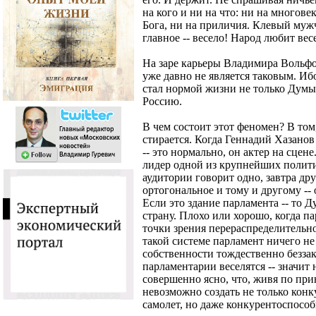
на кого и ни на что: ни на многове
Бога, ни на приличия. Клевый мужч
главное -- весело! Народ любит ве
На заре карьеры Владимира Вольфо
уже давно не является таковым. И
стал нормой жизни не только Думы
Россию.
В чем состоит этот феномен? В том
стирается. Когда Геннадий Хазанов 
-- это нормально, он актер на сцен
лидер одной из крупнейших полити
аудитории говорит одно, завтра дру
ортогональное и тому и другому --
Если это здание парламента -- то Ду
страну. Плохо или хорошо, когда п
точки зрения перераспределительно
такой системе парламент ничего не
собственности тождественно беззак
парламентарии веселятся -- значит 
совершенно ясно, что, живя по пр
невозможно создать не только кон
самолет, но даже конкурентоспосо