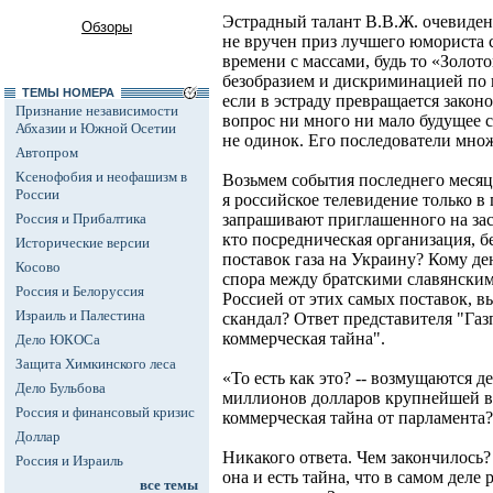
Эстрадный талант В.В.Ж. очевиден 
Обзоры
не вручен приз лучшего юмориста 
времени с массами, будь то «Золото
безобразием и дискриминацией по
ТЕМЫ НОМЕРА
если в эстраду превращается законо
Признание независимости
вопрос ни много ни мало будущее 
Абхазии и Южной Осетии
не одинок. Его последователи множа
Автопром
Ксенофобия и неофашизм в
Возьмем события последнего месяца
России
я российское телевидение только в
Россия и Прибалтика
запрашивают приглашенного на зас
кто посредническая организация, б
Исторические версии
поставок газа на Украину? Кому де
Косово
спора между братскими славянским
Россия и Белоруссия
Россией от этих самых поставок, 
Израиль и Палестина
скандал? Ответ представителя "Газ
коммерческая тайна".
Дело ЮКОСа
Защита Химкинского леса
«То есть как это? -- возмущаются д
Дело Бульбова
миллионов долларов крупнейшей в 
Россия и финансовый кризис
коммерческая тайна от парламента
Доллар
Никакого ответа. Чем закончилось? 
Россия и Израиль
она и есть тайна, что в самом деле
все темы