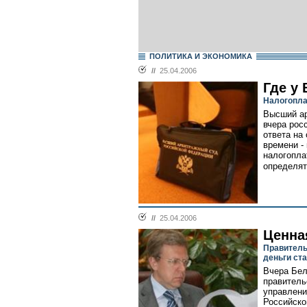
ПОЛИТИКА И ЭКОНОМИКА
//
25.04.2006
Где у
Налогопла
Высший ар
вчера рос
ответа на
времени -
налогопла
определят
//
25.04.2006
Ценна
Правитель
деньги ст
Вчера Бел
правитель
управлени
Российско