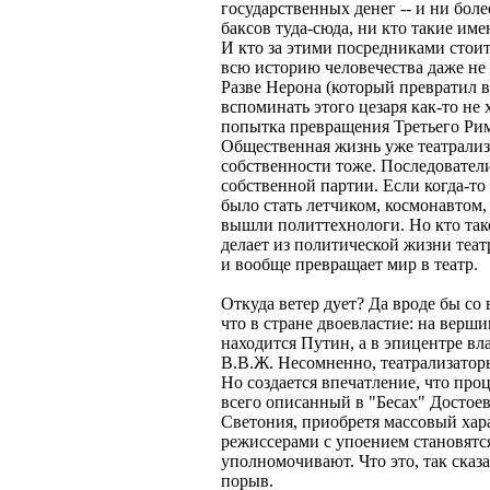
государственных денег -- и ни бол
баксов туда-сюда, ни кто такие име
И кто за этими посредниками стоит,
всю историю человечества даже не 
Разве Нерона (который превратил в 
вспоминать этого цезаря как-то не
попытка превращения Третьего Рим
Общественная жизнь уже театрализ
собственности тоже. Последователи
собственной партии. Если когда-т
было стать летчиком, космонавтом,
вышли политтехнологи. Но кто так
делает из политической жизни театр
и вообще превращает мир в театр.
Откуда ветер дует? Да вроде бы со 
что в стране двоевластие: на верш
находится Путин, а в эпицентре вл
В.В.Ж. Несомненно, театрализатор
Но создается впечатление, что про
всего описанный в "Бесах" Достое
Светония, приобретя массовый хара
режиссерами с упоением становятся 
уполномочивают. Что это, так ска
порыв.