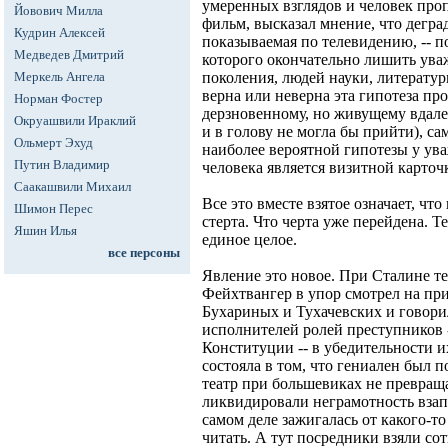
умеренных взглядов и человек про
Йовович Милла
фильм, высказал мнение, что дегра
Кудрин Алексей
показываемая по телевидению, -- п
Медведев Дмитрий
которого окончательно лишить ува
Меркель Ангела
поколения, людей науки, литератур
верна или неверна эта гипотеза пр
Норман Фостер
дерзновенному, но живущему вдале
Окруашвили Ираклий
и в голову не могла бы прийти), са
Ольмерт Эхуд
наиболее вероятной гипотезы у ув
Путин Владимир
человека является визитной карточ
Саакашвили Михаил
Все это вместе взятое означает, чт
Шимон Перес
стерта. Что черта уже перейдена. Т
Яшин Илья
единое целое.
все персоны
Явление это новое. При Сталине т
Фейхтвангер в упор смотрел на пр
Бухариных и Тухачевских и говорил
исполнителей ролей преступников -
Конституции -- в убедительности 
состояла в том, что гениален был п
театр при большевиках не превраща
ликвидировали неграмотность взап
самом деле зажигалась от какого-то
читать. А тут посредники взяли с