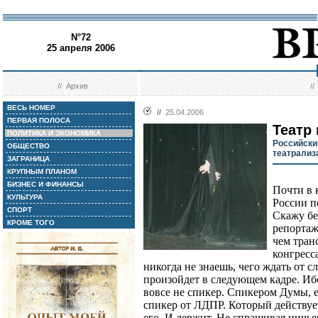
N°72
25 апреля 2006
//
Архив
/
ВЕСЬ НОМЕР
//
25.04.2006
ПЕРВАЯ ПОЛОСА
Театр
ПОЛИТИКА И ЭКОНОМИКА
Российски
ОБЩЕСТВО
театрализ
ЗАГРАНИЦА
КРУПНЫМ ПЛАНОМ
БИЗНЕС И ФИНАНСЫ
Почти в 
КУЛЬТУРА
России п
СПОРТ
Скажу бе
КРОМЕ ТОГО
репортаж
чем тран
конгресс
никогда не знаешь, чего ждать от с
произойдет в следующем кадре. И
вовсе не спикер. Спикером Думы, е
спикер от ЛДПР. Который действует
его. И держит. Не спрашивая ничье