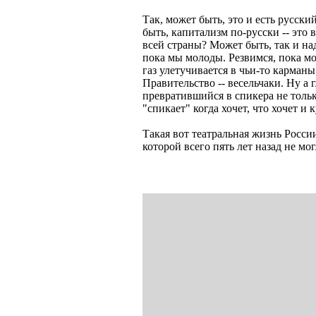
Так, может быть, это и есть русск
быть, капитализм по-русски -- это 
всей страны? Может быть, так и на
пока мы молоды. Резвимся, пока мо
газ улетучивается в чьи-то карман
Правительство -- весельчаки. Ну а 
превратившийся в спикера не тольк
"спикает" когда хочет, что хочет и к
Такая вот театральная жизнь Росси
которой всего пять лет назад не мо