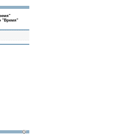
ремя"
о "Время"