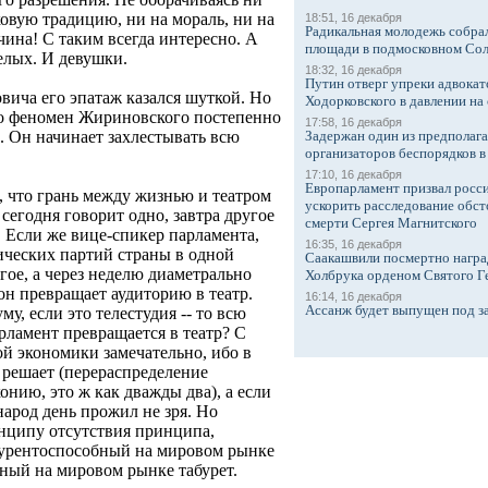
ковую традицию, ни на мораль, ни на
18:51, 16 декабря
Радикальная молодежь собрал
ина! С таким всегда интересно. А
площади в подмосковном Со
селых. И девушки.
18:32, 16 декабря
Путин отверг упреки адвокат
вича его эпатаж казался шуткой. Но
Ходорковского в давлении на 
бо феномен Жириновского постепенно
17:58, 16 декабря
Задержан один из предполаг
. Он начинает захлестывать всю
организаторов беспорядков 
17:10, 16 декабря
Европарламент призвал росси
, что грань между жизнью и театром
ускорить расследование обст
сегодня говорит одно, завтра другое
смерти Сергея Магнитского
е. Если же вице-спикер парламента,
16:35, 16 декабря
ческих партий страны в одной
Саакашвили посмертно награ
гое, а через неделю диаметрально
Холбрука орденом Святого Г
 он превращает аудиторию в театр.
16:14, 16 декабря
Ассанж будет выпущен под з
му, если это телестудия -- то всю
арламент превращается в театр? С
й экономики замечательно, ибо в
 решает (перераспределение
онию, это ж как дважды два), а если
народ день прожил не зря. Но
инципу отсутствия принципа,
курентоспособный на мировом рынке
бный на мировом рынке табурет.