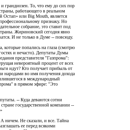
и грандиозен. То, что ему до сих пор
страны, работающего в реальном
й Остап» или Big Mouth, является
 профессиональному признаку. Но
дательное собрание, это ставит под
страны. Жириновский сегодня явно
тся. И не только в Думе -- повсюду.
, которые попались на глаза (смотрю
 гостях и нечасто). Депутаты Думы
едания представителя "Газпрома":
ерущая невероятный процент от всех
ньги идут? Кто получает прибыль от
и народами во имя получения дохода
вылившегося в международный
прома" в прямом эфире: "Это
епутаты. -- Куда деваются сотни
стране государственной компании --
?»
А ничем. Не сказали, и все. Тайна
 разглашать ее перед всякими