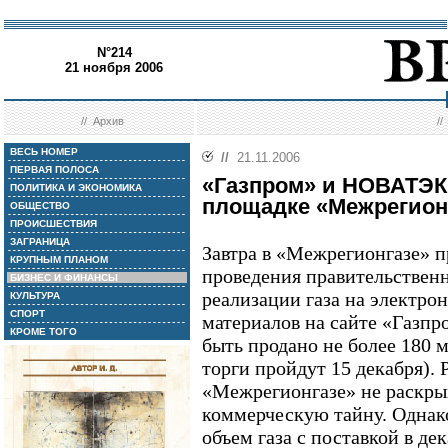
N°214
21 ноября 2006
//
Архив
/
ВЕСЬ НОМЕР
//
21.11.2006
ПЕРВАЯ ПОЛОСА
«Газпром» и НОВАТЭК
ПОЛИТИКА И ЭКОНОМИКА
площадке «Межрегион
ОБЩЕСТВО
ПРОИСШЕСТВИЯ
ЗАГРАНИЦА
Завтра в «Межрегионгазе» п
КРУПНЫМ ПЛАНОМ
проведения правительственн
БИЗНЕС И ФИНАНСЫ
реализации газа на электро
КУЛЬТУРА
СПОРТ
материалов на сайте «Газпр
КРОМЕ ТОГО
быть продано не более 180 м
торги пройдут 15 декабря). 
«Межрегионгазе» не раскрыв
коммерческую тайну. Однако
объем газа с поставкой в де