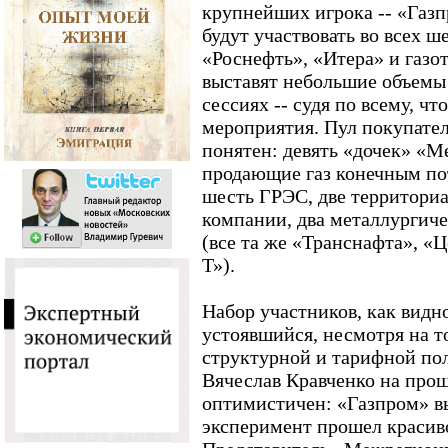
крупнейших игрока -- «Газ
будут участвовать во всех ш
«Роснефть», «Итера» и газо
выставят небольшие объемы 
сессиях -- судя по всему, ч
мероприятия. Пул покупател
понятен: девять «дочек» «М
продающие газ конечным пот
шесть ГРЭС, две территори
компании, два металлургиче
(все та же «Транснафта», «
Т»).
Набор участников, как видно
устоявшийся, несмотря на т
структурной и тарифной п
Вячеслав Кравченко на про
оптимистичен: «Газпром» вы
эксперимент прошел красиво