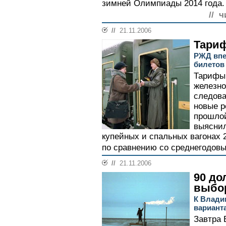
зимней Олимпиады 2014 года.
// ч
//
21.11.2006
Тари
РЖД впе
билетов
Тарифы 
железно
следова
новые р
прошло
выяснил
купейных и спальных вагонах 
по сравнению со среднегодовы
//
21.11.2006
90 до
выбо
К Влади
варианта
Завтра 