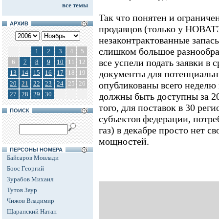
все темы
Так что понятен и огранич
АРХИВ
продавцов (только у НОВАТ
незаконтрактованные запасы
слишком большое разнообраз
1
2
3
4
5
все успели подать заявки в 
6
7
8
9
10
11
12
документы для потенциальн
13
14
15
16
17
18
19
20
21
22
23
24
25
26
опубликованы всего неделю 
27
28
29
30
должны быть доступны за 20
того, для поставок в 30 рег
ПОИСК
субъектов федерации, потр
газ) в декабре просто нет 
мощностей.
ПЕРСОНЫ НОМЕРА
Байсаров Мовлади
Боос Георгий
Зурабов Михаил
Тутов Заур
Чижов Владимир
Щаранский Натан