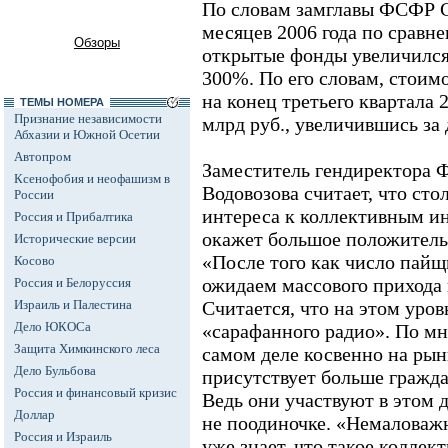
По словам замглавы ФСФР Се
месяцев 2006 года по сравн
Обзоры
открытые фонды увеличился 
300%. По его словам, стои
на конец третьего квартала 
ТЕМЫ НОМЕРА
Признание независимости
млрд руб., увеличившись за 
Абхазии и Южной Осетии
Автопром
Заместитель гендиректора 
Ксенофобия и неофашизм в
Водовозова считает, что ст
России
интереса к коллективным и
Россия и Прибалтика
окажет большое положительн
Исторические версии
«После того как число пай
Косово
ожидаем массового прихода г
Россия и Белоруссия
Израиль и Палестина
Считается, что на этом уро
Дело ЮКОСа
«сарафанного радио». По мн
Защита Химкинского леса
самом деле косвенно на ры
Дело Бульбова
присутствует больше гражда
Россия и финансовый кризис
Ведь они участвуют в этом д
Доллар
не поодиночке. «Немаловажн
Россия и Израиль
уже знает, что такое коллек