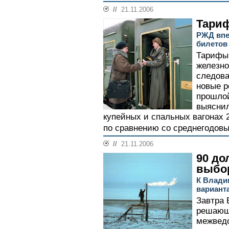
//
21.11.2006
Тари
РЖД впе
билетов
Тарифы 
железно
следова
новые р
прошло
выяснил
купейных и спальных вагонах 
по сравнению со среднегодовы
//
21.11.2006
90 до
выбо
К Влади
варианта
Завтра 
решающ
межведо