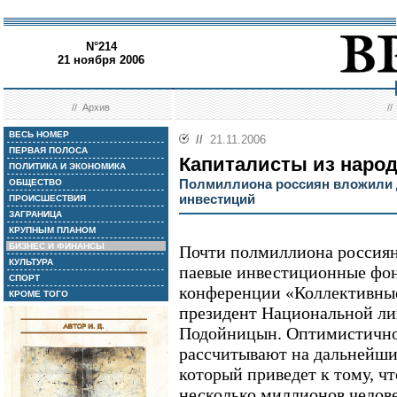
N°214
21 ноября 2006
//
Архив
/
ВЕСЬ НОМЕР
//
21.11.2006
ПЕРВАЯ ПОЛОСА
Капиталисты из наро
ПОЛИТИКА И ЭКОНОМИКА
Полмиллиона россиян вложили 
ОБЩЕСТВО
инвестиций
ПРОИСШЕСТВИЯ
ЗАГРАНИЦА
КРУПНЫМ ПЛАНОМ
БИЗНЕС И ФИНАНСЫ
Почти полмиллиона россиян
КУЛЬТУРА
паевые инвестиционные фонд
СПОРТ
конференции «Коллективные
КРОМЕ ТОГО
президент Национальной л
Подойницын. Оптимистично
рассчитывают на дальнейши
который приведет к тому, 
несколько миллионов челов