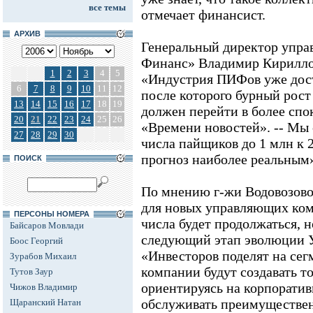
все темы
отмечает финансист.
АРХИВ
Генеральный директор упр
Финанс» Владимир Кирилло
1
2
3
4
5
«Индустрия ПИФов уже дост
6
7
8
9
10
11
12
после которого бурный рост -
13
14
15
16
17
18
19
должен перейти в более спо
20
21
22
23
24
25
26
«Времени новостей». -- Мы 
27
28
29
30
числа пайщиков до 1 млн к 2
прогноз наиболее реальным
ПОИСК
По мнению г-жи Водовозовой
для новых управляющих ком
ПЕРСОНЫ НОМЕРА
числа будет продолжаться, 
Байсаров Мовлади
следующий этап эволюции У
Боос Георгий
«Инвесторов поделят на сегм
Зурабов Михаил
компании будут создавать 
Тутов Заур
ориентируясь на корпоратив
Чижов Владимир
обслуживать преимуществен
Щаранский Натан