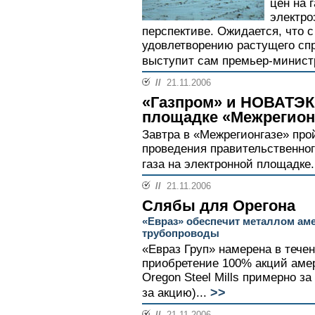
цен на г
электро
перспективе. Ожидается, что с
удовлетворению растущего спр
выступит сам премьер-минист
//
21.11.2006
«Газпром» и НОВАТЭК
площадке «Межрегион
Завтра в «Межрегионгазе» про
проведения правительственног
газа на электронной площадке.
//
21.11.2006
Слябы для Орегона
«Евраз» обеспечит металлом ам
трубопроводы
«Евраз Груп» намерена в тече
приобретение 100% акций амер
Oregon Steel Mills примерно за
>>
за акцию)...
//
21.11.2006