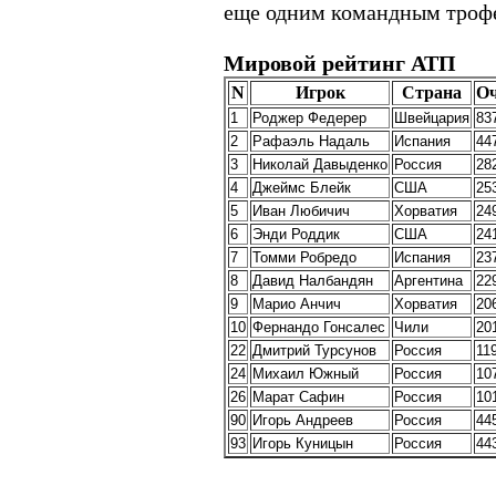
еще одним командным троф
Мировой рейтинг АТП
N
Игрок
Страна
О
1
Роджер Федерер
Швейцария
83
2
Рафаэль Надаль
Испания
44
3
Николай Давыденко
Россия
28
4
Джеймс Блейк
США
25
5
Иван Любичич
Хорватия
24
6
Энди Роддик
США
24
7
Томми Робредо
Испания
23
8
Давид Налбандян
Аргентина
22
9
Марио Анчич
Хорватия
20
10
Фернандо Гонсалес
Чили
20
22
Дмитрий Турсунов
Россия
11
24
Михаил Южный
Россия
10
26
Марат Сафин
Россия
10
90
Игорь Андреев
Россия
44
93
Игорь Куницын
Россия
44