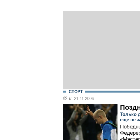
СПОРТ
//
21.11.2006
Позд
Только д
еще не 
Победн
Федерер
«Мастер