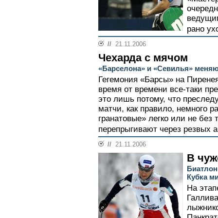
очередн
ведущим
рано ух
//
21.11.2006
Чехарда с мячом
«Барселона» и «Севилья» меняю
Гегемония «Барсы» на Пиренеях
время от времени все-таки пр
это лишь потому, что пресле
матчи, как правило, немного р
гранатовые» легко или не без т
перепрыгивают через резвых а
//
21.11.2006
В чу
Биатлон
Кубка ми
На этап
Галлива
лыжнико
Панкрат