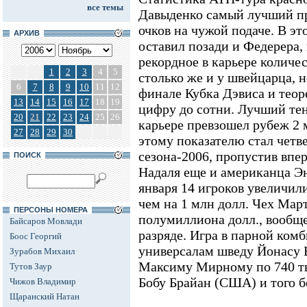
все темы
Давыденко самый лучший п
очков на чужой подаче. В э
АРХИВ
оставил позади и Федерера,
рекордное в карьере количест
1
2
3
4
5
столько же и у швейцарца, 
6
7
8
9
10
11
12
финале Кубка Дэвиса и теор
13
14
15
16
17
18
19
цифру до сотни. Лучший те
20
21
22
23
24
25
26
карьере превзошел рубеж 2 
27
28
29
30
этому показателю стал четв
сезона-2006, пропустив впе
ПОИСК
Надаля еще и американца Эн
января 14 игроков увеличил
чем на 1 млн долл. Чех Мар
ПЕРСОНЫ НОМЕРА
полумиллиона долл., вообще
Байсаров Мовлади
разряде. Игра в парной ком
Боос Георгий
универсалам шведу Йонасу 
Зурабов Михаил
Максиму Мирному по 740 тыс
Тутов Заур
Бобу Брайан (США) и того б
Чижов Владимир
Щаранский Натан