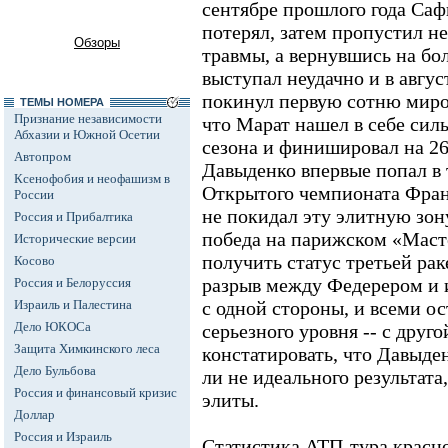
сентябре прошлого года Са
потерял, затем пропустил не
Обзоры
травмы, а вернувшись на бо
выступал неудачно и в авгус
покинул первую сотню миро
ТЕМЫ НОМЕРА
Признание независимости
что Марат нашел в себе сил
Абхазии и Южной Осетии
сезона и финишировал на 2
Автопром
Давыденко впервые попал в 
Ксенофобия и неофашизм в
Открытого чемпионата Франц
России
не покидал эту элитную зону
Россия и Прибалтика
победа на парижском «Маст
Исторические версии
получить статус третьей рак
Косово
разрыв между Федерером и 
Россия и Белоруссия
Израиль и Палестина
с одной стороны, и всеми о
Дело ЮКОСа
серьезного уровня -- с друго
Защита Химкинского леса
констатировать, что Давыден
Дело Бульбова
ли не идеального результата
Россия и финансовый кризис
элиты.
Доллар
Россия и Израиль
Статистика АТП-тура красно