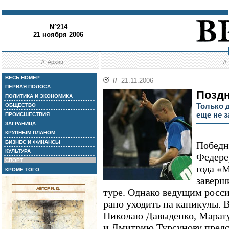
N°214
21 ноября 2006
//
Архив
/
ВЕСЬ НОМЕР
//
21.11.2006
ПЕРВАЯ ПОЛОСА
Позд
ПОЛИТИКА И ЭКОНОМИКА
Только д
ОБЩЕСТВО
еще не 
ПРОИСШЕСТВИЯ
ЗАГРАНИЦА
КРУПНЫМ ПЛАНОМ
БИЗНЕС И ФИНАНСЫ
Победн
КУЛЬТУРА
Федере
СПОРТ
года «
КРОМЕ ТОГО
заверш
туре. Однако ведущим росс
рано уходить на каникулы. 
Николаю Давыденко, Мара
и Дмитрию Турсунову предс