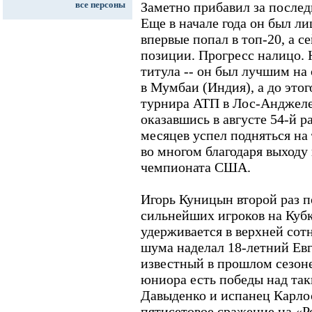
все персоны
Заметно прибавил за послед
Еще в начале года он был ли
впервые попал в топ-20, а с
позиции. Прогресс налицо. 
титула -- он был лучшим на
в Мумбаи (Индия), а до этог
турнира АТП в Лос-Анджел
оказавшись в августе 54-й р
месяцев успел подняться на 
во многом благодаря выходу
чемпионата США.
Игорь Куницын второй раз п
сильнейших игроков на Кубк
удерживается в верхней сот
шума наделал 18-летний Евг
известный в прошлом сезоне
юниора есть победы над та
Давыденко и испанец Карлос
пятисетовое сражение на «Р