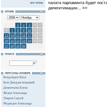
палата парламента будет пост
все темы
>>
делегитимации...
АРХИВ
1
2
3
4
5
6
7
8
9
10
11
12
13
14
15
16
17
18
19
20
21
22
23
24
25
26
27
28
29
30
ПОИСК
ПЕРСОНЫ НОМЕРА
Бендукидзе Каха
Буш Джордж-младший
Дементьева Елена
Жуков Александр
Лавров Сергей
Медведев Александр