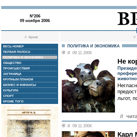
N°206
09 ноября 2006
//
Архив
/
ПОЛИТИКА И ЭКОНОМИКА
ВЕСЬ НОМЕР
ПЕРВАЯ ПОЛОСА
//
09.11.2006
ПОЛИТИКА И ЭКОНОМИКА
Не ко
ОБЩЕСТВО
Президе
ПРОИСШЕСТВИЯ
префере
ЗАГРАНИЦА
животно
КРУПНЫМ ПЛАНОМ
Негласн
БИЗНЕС И ФИНАНСЫ
КУЛЬТУРА
предост
СПОРТ
льгот, п
КРОМЕ ТОГО
// чит
//
09.11.2006
Карл 