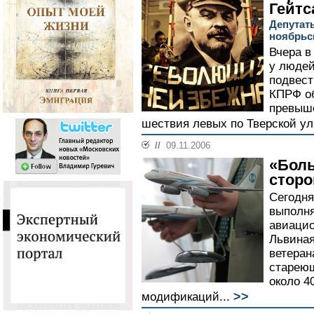
Гейтс
Депутат
ноябрьс
Вчера в
у людей
подвест
КПРФ о
превыш
шествия левых по Тверской ул
//
09.11.2006
«Боль
сторо
Сегодня
выполня
авиацио
Львиная
ветеран
стареющ
около 4
>>
модификаций...