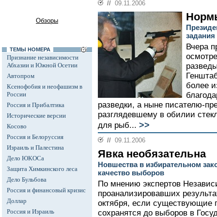
//
09.11.2006
Норм
Обзоры
Президе
задания
Вчера п
ТЕМЫ НОМЕРА
осмотре
Признание независимости
Абхазии и Южной Осетии
разведы
Генштаб
Автопром
более и
Ксенофобия и неофашизм в
России
благода
разведки, а ныне писателю-пр
Россия и Прибалтика
разглядевшему в обилии стекл
Исторические версии
>>
для рыб...
Косово
Россия и Белоруссия
//
09.11.2006
Израиль и Палестина
Явка необязательна
Дело ЮКОСа
Новшества в избирательном зак
Защита Химкинского леса
качество выборов
Дело Бульбова
По мнению экспертов Независ
Россия и финансовый кризис
проанализировавших результа
Доллар
октября, если существующие 
Россия и Израиль
сохранятся до выборов в Госу