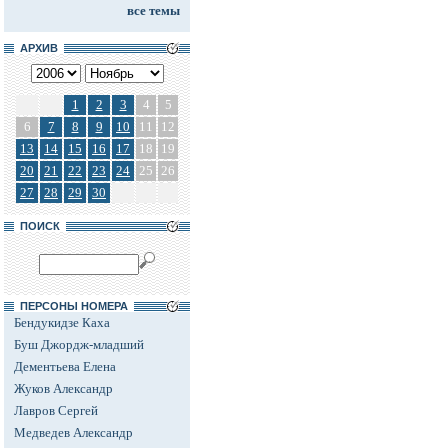
все темы
АРХИВ
1
2
3
4
5
6
7
8
9
10
11
12
13
14
15
16
17
18
19
20
21
22
23
24
25
26
27
28
29
30
ПОИСК
ПЕРСОНЫ НОМЕРА
Бендукидзе Каха
Буш Джордж-младший
Дементьева Елена
Жуков Александр
Лавров Сергей
Медведев Александр