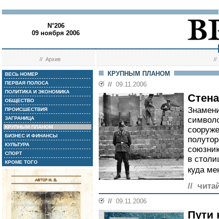
N°206
09 ноября 2006
//
Архив
/
КРУПНЫМ ПЛАНОМ
ВЕСЬ НОМЕР
ПЕРВАЯ ПОЛОСА
//
09.11.2006
ПОЛИТИКА И ЭКОНОМИКА
Стена
ОБЩЕСТВО
Знамени
ПРОИСШЕСТВИЯ
ЗАГРАНИЦА
символо
КРУПНЫМ ПЛАНОМ
сооруже
БИЗНЕС И ФИНАНСЫ
полутор
КУЛЬТУРА
союзник
СПОРТ
в столи
КРОМЕ ТОГО
куда ме
// чита
//
09.11.2006
Пути 