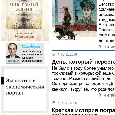
Бегство
сомнени
рискова
трудным
Берлинс
Советск
еще и п
десятки
// чита
//
09.11.2006
День, который перес
Не было в году более унылого 
тоскливый в ноябрьской еще б
темени. Разместившийся где-
Октябрьской революцией и Дн
каникул. Тьфу! Те, кто родился
// чита
//
09.11.2006
Краткая история погр