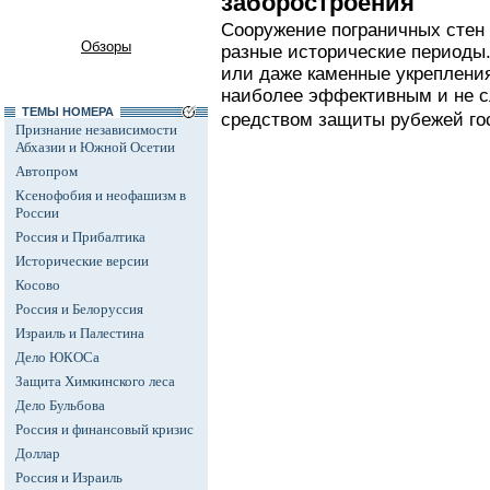
заборостроения
Сооружение пограничных стен
Обзоры
разные исторические период
или даже каменные укреплени
наиболее эффективным и не 
ТЕМЫ НОМЕРА
средством защиты рубежей гос
Признание независимости
Абхазии и Южной Осетии
Автопром
Ксенофобия и неофашизм в
России
Россия и Прибалтика
Исторические версии
Косово
Россия и Белоруссия
Израиль и Палестина
Дело ЮКОСа
Защита Химкинского леса
Дело Бульбова
Россия и финансовый кризис
Доллар
Россия и Израиль