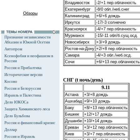
Владивосток
-2/+1 пер.облачность
Екатеринбург
-8/0 обл./неб.снег
Обзоры
Калининград
+6/+6 дождь
Иркутск
-17/-3 солнечно
Красноярск
-4/+7 пер.облачность
ТЕМЫ НОМЕРА
Мурманск
-15/-11 обл/б.сущ.осд.
Признание независимости
Абхазии и Южной Осетии
Новосибирск
+3/+9 дождь
Ростов-на-Дону
+2/+8 пер.облачность
Автопром
Самара
-4/+3 обл./неб.осд.
Ксенофобия и неофашизм в
России
Сочи
+6/+13 пер.облачность
Россия и Прибалтика
Исторические версии
СНГ (t ночь/день)
Косово
9.11
Россия и Белоруссия
Астана
+3/+8 дождь
Израиль и Палестина
Ашхабад
+9/+10 дождь
Дело ЮКОСа
Баку
+8/+13 пер.облачность
Защита Химкинского леса
Бишкек
+12/+17 дождь
Дело Бульбова
Душанбе
+10/+14 дождь
Россия и финансовый кризис
Ереван
+3/+12 пер.облачность
Доллар
Киев
+3/+7 пер.облачность
Россия и Израиль