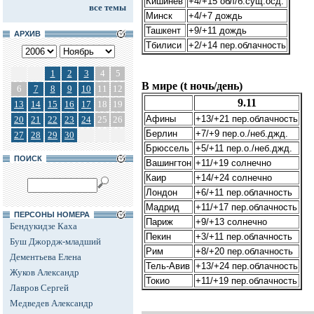
Кишинев
+4/+15 обл/б.сущ.осд.
все темы
Минск
+4/+7 дождь
Ташкент
+9/+11 дождь
АРХИВ
Тбилиси
+2/+14 пер.облачность
1
2
3
4
5
В мире (t ночь/день)
6
7
8
9
10
11
12
9.11
13
14
15
16
17
18
19
Афины
+13/+21 пер.облачность
20
21
22
23
24
25
26
Берлин
+7/+9 пер.о./неб.джд.
27
28
29
30
Брюссель
+5/+11 пер.о./неб.джд.
ПОИСК
Вашингтон
+11/+19 солнечно
Каир
+14/+24 солнечно
Лондон
+6/+11 пер.облачность
Мадрид
+11/+17 пер.облачность
ПЕРСОНЫ НОМЕРА
Париж
+9/+13 солнечно
Бендукидзе Каха
Пекин
+3/+11 пер.облачность
Буш Джордж-младший
Рим
+8/+20 пер.облачность
Дементьева Елена
Тель-Авив
+13/+24 пер.облачность
Жуков Александр
Токио
+11/+19 пер.облачность
Лавров Сергей
Медведев Александр