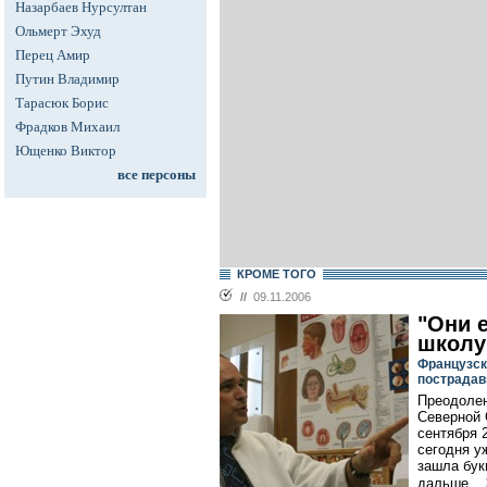
Назарбаев Нурсултан
Ольмерт Эхуд
Перец Амир
Путин Владимир
Тарасюк Борис
Фрадков Михаил
Ющенко Виктор
все персоны
КРОМЕ ТОГО
//
09.11.2006
"Они 
школу
Французск
пострадав
Преодолен
Северной 
сентября 2
сегодня у
зашла бук
дальше...