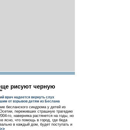
еще рисуют черную
"
ий врач надеется вернуть слух
шим от взрывов детям из Беслана
ие бесланского синдрома у детей из
Осетии, переживших страшную трагедию
004-го, наверняка растянется на годы, но
же ясно, что помощь в город, где беда
вально в каждый дом, будет поступать и
>>