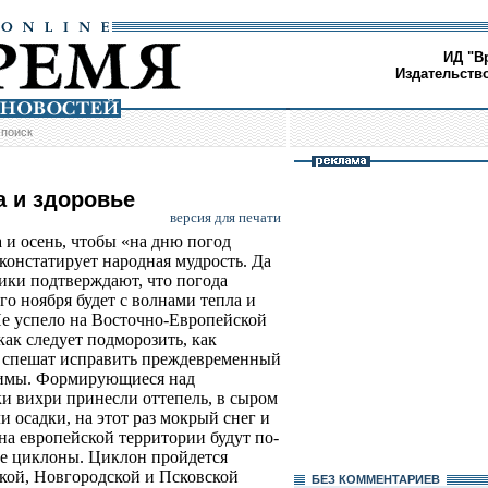
ИД "В
Издательств
/
поиск
а и здоровье
версия для печати
а и осень, чтобы «на дню погод
 констатирует народная мудрость. Да
ики подтверждают, что погода
о ноября будет с волнами тепла и
Не успело на Восточно-Европейской
как следует подморозить, как
 спешат исправить преждевременный
зимы. Формирующиеся над
и вихри принесли оттепель, в сыром
 осадки, на этот раз мокрый снег и
на европейской территории будут по-
ие циклоны. Циклон пройдется
кой, Новгородской и Псковской
БЕЗ КОМMЕНТАРИЕВ