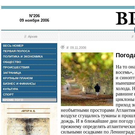
N°206
09 ноября 2006
//
Архив
/
ВЕСЬ НОМЕР
//
09.11.2006
ПЕРВАЯ ПОЛОСА
Погод
ПОЛИТИКА И ЭКОНОМИКА
ОБЩЕСТВО
На то он
ПРОИСШЕСТВИЯ
восемь»,
ЗАГРАНИЦА
и синопт
КРУПНЫМ ПЛАНОМ
нынешнег
БИЗНЕС И ФИНАНСЫ
холода. 
КУЛЬТУРА
равнине 
СПОРТ
циклоны
КРОМЕ ТОГО
приход 
необъятными просторами Атлантик
воздухе сгущались туманы и прошли
дождь. И в ближайшие дни погоду 
прежнему определять атлантическ
сильными осадками по Ленинградс