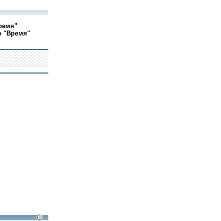
ремя"
о "Время"