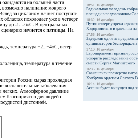
ки ожидаются на большей части
18:51, 16 декабря
, возможно налипание мокрого
Радикальная молодежь собрал
 Вслед за циклоном начнет поступать
площади в подмосковном Со
х областях похолодает уже в четверг,
18:32, 16 декабря
Путин отверг упреки адвокат
ницу до -1...-6оС. В центральных
Ходорковского в давлении на 
е сценарию начнется с пятницы. На
17:58, 16 декабря
Задержан один из предполаг
организаторов беспорядков 
ждь, температура +2...+4оС, ветер
17:10, 16 декабря
Европарламент призвал росси
ускорить расследование обст
гололедица, температура в течение
смерти Сергея Магнитского
16:35, 16 декабря
Саакашвили посмертно награ
Холбрука орденом Святого Г
ритории России сырая прохладная
16:14, 16 декабря
ие воспалительные заболевания
Ассанж будет выпущен под з
и легких. Атмосферное давление
сем благоприятно для людей с
сосудистой дистонией.