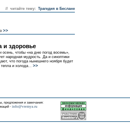
// читайте тему:
Трагедия в Беслане
>>
о
а и здоровье
 и осень, чтобы «на дню погод восемь»,
ует народная мудрость. Да и синоптики
ают, что погода нынешнего ноября будет
>>
 тепла и холода...
, предложения и замечания:
info@vremya.ru
икаций -