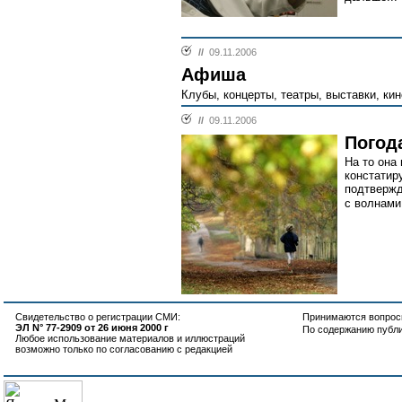
//
09.11.2006
Афиша
Клубы, концерты, театры, выставки, кин
//
09.11.2006
Погод
На то она
констатир
подтвержд
с волнами
Свидетельство о регистрации СМИ:
Принимаются вопросы
ЭЛ N° 77-2909 от 26 июня 2000 г
По содержанию публ
Любое использование материалов и иллюстраций
возможно только по согласованию с редакцией