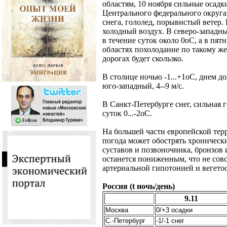
областям, 10 ноября сильные осад
Центрального федерального округа
снега, гололед, порывистый ветер.
холодный воздух. В северо-западны
в течение суток около 0оC, а в пят
областях похолодание по такому ж
дорогах будет скользко.
В столице ночью -1...+1оС, днем до
юго-западный, 4--9 м/с.
В Санкт-Петербурге снег, сильная 
суток 0...-2оС.
На большей части европейской тер
погода может обострять хроническ
суставов и позвоночника, бронхов 
останется пониженным, что не сов
артериальной гипотонией и вегето
Россия (t ночь/день)
9.11
Москва
0/+3 осадки
С.-Петербург
-1/-1 снег