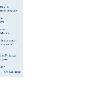
ась на
лнечногорске
ов
суд
аемых
в Москве
йские власти
оятельств
дил Ричарда
еоргия
алог
все события