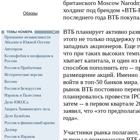
британского Moscow Narodn
холдинг под брендом «ВТБ-Е
Обзоры
последнего года ВТБ покупа
ВТБ планирует активно разв
ТЕМЫ НОМЕРА
Признание независимости
этого не только поддержку г
Абхазии и Южной Осетии
западных акционеров. Еще го
Автопром
что при таких высоких темп
Ксенофобия и неофашизм в
хватает капитала, и один и
России
способов пополнить его -- 
Россия и Прибалтика
размещение акций. Именно 
Исторические версии
войти в топ-50 банков мира.
Косово
рынок ВТБ постоянно перен
Россия и Белоруссия
Израиль и Палестина
планировалось провести IPO
Дело ЮКОСа
затем -- в первом квартале 2
Защита Химкинского леса
заявил, что «это предполага
Дело Бульбова
года».
Россия и финансовый кризис
Доллар
Участники рынка полагают, 
Россия и Израиль
выводы о возможности ВТБ п