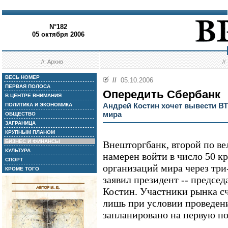
N°182
05 октября 2006
//
Архив
/
ВЕСЬ НОМЕР
//
05.10.2006
ПЕРВАЯ ПОЛОСА
Опередить Сбербанк
В ЦЕНТРЕ ВНИМАНИЯ
Андрей Костин хочет вывести ВТ
ПОЛИТИКА И ЭКОНОМИКА
мира
ОБЩЕСТВО
ЗАГРАНИЦА
КРУПНЫМ ПЛАНОМ
БИЗНЕС И ФИНАНСЫ
Внешторгбанк, второй по ве
КУЛЬТУРА
намерен войти в число 50 
СПОРТ
организаций мира через три-
КРОМЕ ТОГО
заявил президент -- предсе
Костин. Участники рынка сч
лишь при условии проведени
запланировано на первую по