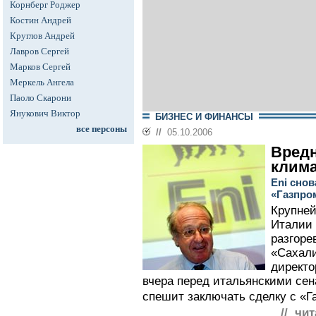
Корнберг Роджер
Костин Андрей
Круглов Андрей
Лавров Сергей
Марков Сергей
Меркель Ангела
Паоло Скарони
Янукович Виктор
БИЗНЕС И ФИНАНСЫ
все персоны
//
05.10.2006
Вред
клим
Eni снов
«Газпро
Крупней
Италии 
разгоре
«Сахали
директо
вчера перед итальянскими сен
спешит заключать сделку с «Г
// чи