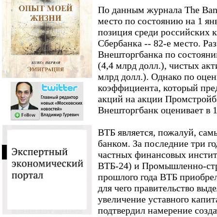
По данным журнала The Bank
место по состоянию на 1 янв
позиция среди российских 
Сбербанка -- 82-е место. Ра
Внешторгбанка по состоянию
(4,4 млрд долл.), чистых акт
млрд долл.). Однако по оцен
коэффициента, который пре
акций на акции Промстройба
Внешторгбанк оценивает в 1
ВТБ является, пожалуй, са
банком. За последние три г
частных финансовых институ
ВТБ-24) и Промышленно-стр
прошлого года ВТБ приобрел
для чего правительство выде
увеличение уставного капита
подтвердил намерение созда