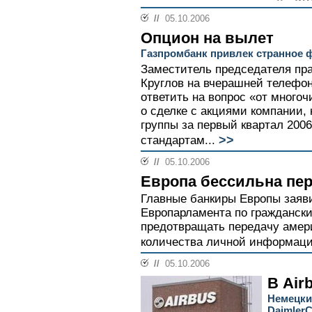
//
05.10.2006
Опцион на вылет
Газпромбанк привлек странное 
Заместитель председателя пр
Круглов на вчерашней телефо
ответить на вопрос «от много
о сделке с акциями компании, 
группы за первый квартал 200
>>
стандартам...
//
05.10.2006
Европа бессильна пе
Главные банкиры Европы заяв
Европарламента по граждански
предотвращать передачу амер
количества личной информации
//
05.10.2006
В Air
Немецки
DaimlerC