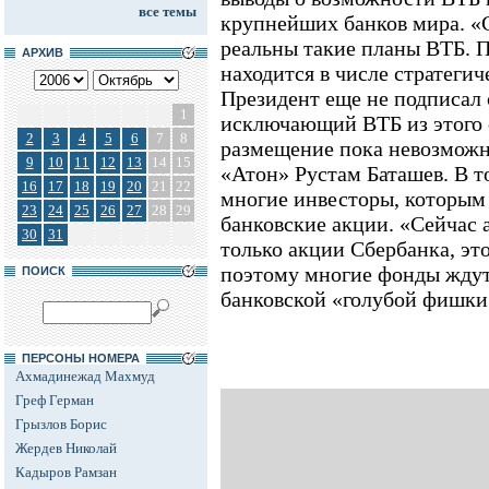
все темы
крупнейших банков мира. «С
реальны такие планы ВТБ. 
АРХИВ
находится в числе стратеги
Президент еще не подписал
1
исключающий ВТБ из этого с
2
3
4
5
6
7
8
размещение пока невозможно
9
10
11
12
13
14
15
«Атон» Рустам Баташев. В т
16
17
18
19
20
21
22
многие инвесторы, которым
23
24
25
26
27
28
29
банковские акции. «Сейчас 
30
31
только акции Сбербанка, эт
поэтому многие фонды ждут
ПОИСК
банковской «голубой фишки»,
ПЕРСОНЫ НОМЕРА
Ахмадинежад Махмуд
Греф Герман
Грызлов Борис
Жердев Николай
Кадыров Рамзан