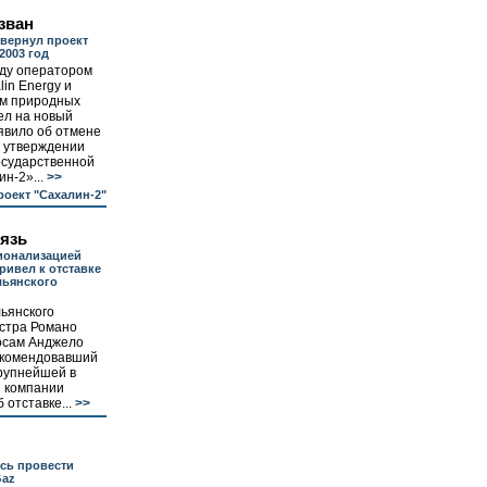
зван
вернул проект
2003 год
ду оператором
lin Energy и
м природных
ел на новый
явило об отмене
б утверждении
осударственной
н-2»...
>>
роект "Сахалин-2"
вязь
ионализацией
привел к отставке
льянского
ьянского
стра Романо
осам Анджело
екомендовавший
крупнейшей в
 компании
 отставке...
>>
сь провести
Gaz