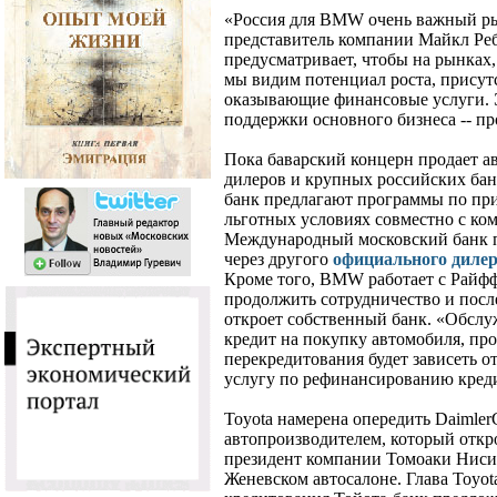
«Россия для BMW очень важный ры
представитель компании Майкл Реб
предусматривает, чтобы на рынках,
мы видим потенциал роста, присут
оказывающие финансовые услуги. 
поддержки основного бизнеса -- п
Пока баварский концерн продает а
дилеров и крупных российских ба
банк предлагают программы по пр
льготных условиях совместно с ко
Международный московский банк п
через другого
официального дил
Кроме того, BMW работает с Райф
продолжить сотрудничество и посл
откроет собственный банк. «Обслу
кредит на покупку автомобиля, пр
перекредитования будет зависеть о
услугу по рефинансированию кредит
Toyota намерена опередить Daimler
автопроизводителем, который откро
президент компании Томоаки Нисит
Женевском автосалоне. Глава Toyot