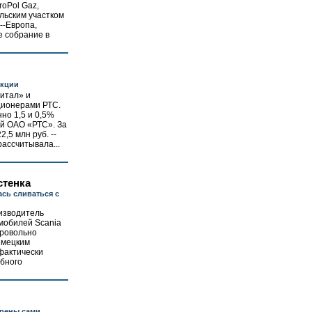
oPol Gaz,
ьским участком
--Европа,
е собрание в
акции
итал» и
ционерами РТС.
но 1,5 и 0,5%
ий ОАО «РТС». За
,5 млн руб. --
рассчитывала...
стенка
ась сливаться с
изводитель
мобилей Scania
бровольно
емецким
фактически
ебного
ерены сами