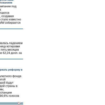
итованием
омпании под
а
ытаются
, создавая
 стало известно
BMW собирается
валась падением
ницу котировки
 пять месяцев
не 62,24 долл. за
орвать реформу в
алютного фонда
этой
орой будут
дой страны в
мы,
испанцем
 90,6% голосов