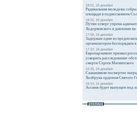
18:51, 16 декабря
Радикальная молодежь собрал
площади в подмосковном Со
18:32, 16 декабря
Путин отверг упреки адвокат
Ходорковского в давлении на 
17:58, 16 декабря
Задержан один из предполаг
организаторов беспорядков 
17:10, 16 декабря
Европарламент призвал росси
ускорить расследование обст
смерти Сергея Магнитского
16:35, 16 декабря
Саакашвили посмертно награ
Холбрука орденом Святого Г
16:14, 16 декабря
Ассанж будет выпущен под з