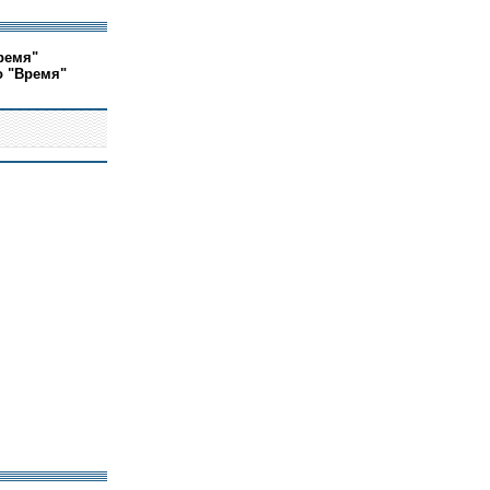
ремя"
о "Время"