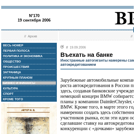
N°170
19 сентября 2006
//
Архив
/
ВЕСЬ НОМЕР
//
19.09.2006
ПЕРВАЯ ПОЛОСА
Въехать на банке
ПОЛИТИКА И ЭКОНОМИКА
Иностранные автогиганты намерены сам
ОБЩЕСТВО
автокредитованием
ПРОИСШЕСТВИЯ
ЗАГРАНИЦА
КРУПНЫМ ПЛАНОМ
Зарубежные автомобильные компан
БИЗНЕС И ФИНАНСЫ
роста автокредитования в России 
КУЛЬТУРА
здесь, создавая банковские учрежде
СПОРТ
немецкий концерн BMW собирается 
КРОМЕ ТОГО
планы у компании DaimlerChrysler
BMW. Кроме того, в марте этого го
намерении создать здесь собствен
участников рынка, если эти идеи о
сделавшие ставку на автокредитова
конкуренции с «дочками» зарубежн