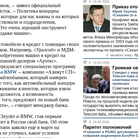
//
19.09.2006
нок, -- заявил официальный
Приказ ото
сток. -- Политика концерна
Юрий Трутнев 
«Сахалин-2» в 
 которые для нас важны и на которых
Конфликт меж
ствовали и подразделения,
проекта Sakha
Это очень хороший инструмент
Министерство
родажи машин».
ресурсов выш
виток. Вчера Минприроды объ
своего приказа от 2003 года о
втомобили в кредит с помощью своих
положительного заключения г
нков. Например, «Уралсиб» и МДМ-
экспертизы по проекту «Сахали
иобретению машин в кредит на
// читайте тему:
П
мпанией-дилером «Артекс».
//
19.09.2006
редлагает специальную программу
Громкая с
ера BMW
-- компанию «Азимут СП».
Скандал с нац
Telecom Italia 
файзенбанком, который намерен
советника ита
е того, как автомобильный концерн
премьера
живание клиентов, которые взяли
Советник итал
премьер-мини
одолжится, а возможность
Проди по экономическим вопр
т того, предложит ли новый банк
Ровати, на прошлой неделе р
а», -- говорит менеджер банка.
государству выкупить активы 
стране телекоммуникационной
Telecom Italia, объявил вчера об
Chrysler и BMW, став первым
ет в России свой банк. Об этом
//
19.09.2006
Паритет полномочий
ани заявлял еще в марте на
«Газпром» и PGNiG договорили
a не уточнил, какие условия
собрание акционеров EuroPol 