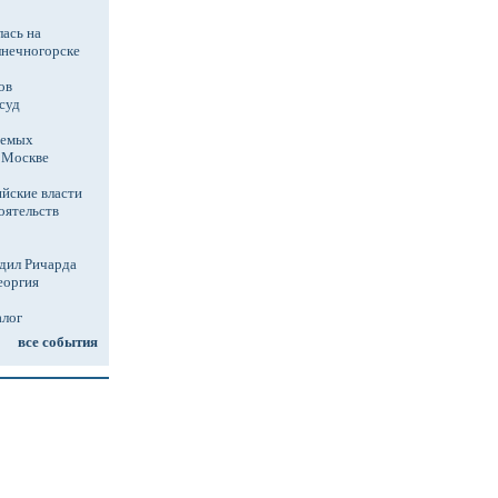
ась на
лнечногорске
ов
суд
аемых
в Москве
йские власти
оятельств
дил Ричарда
еоргия
алог
все события