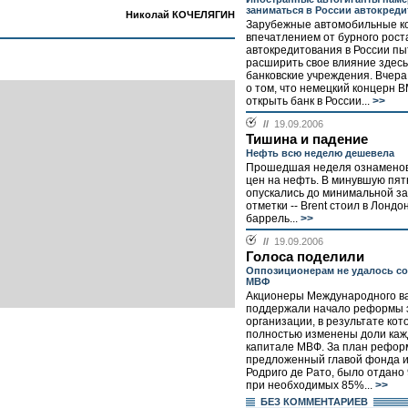
заниматься в России автокред
Николай КОЧЕЛЯГИН
Зарубежные автомобильные к
впечатлением от бурного рост
автокредитования в России п
расширить свое влияние здесь
банковские учреждения. Вчера
о том, что немецкий концерн 
открыть банк в России...
>>
//
19.09.2006
Тишина и падение
Нефть всю неделю дешевела
Прошедшая неделя ознамено
цен на нефть. В минувшую пят
опускались до минимальной за
отметки -- Brent стоил в Лондо
баррель...
>>
//
19.09.2006
Голоса поделили
Оппозиционерам не удалось с
МВФ
Акционеры Международного в
поддержали начало реформы 
организации, в результате кот
полностью изменены доли каж
капитале МВФ. За план рефор
предложенный главой фонда 
Родриго де Рато, было отдано
при необходимых 85%...
>>
БЕЗ КОМMЕНТАРИЕВ