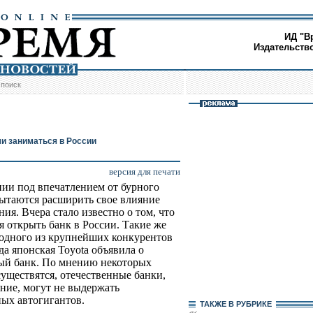
ИД "В
Издательств
/
поиск
и заниматься в России
версия для печати
ии под впечатлением от бурного
пытаются расширить свое влияние
ния. Вчера стало известно о том, что
открыть банк в России. Такие же
, одного из крупнейших конкурентов
да японская Toyota объявила о
ный банк. По мнению некоторых
существятся, отечественные банки,
ние, могут не выдержать
ых автогигантов.
ТАКЖЕ В РУБРИКЕ