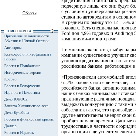
кредитования Тойота-банк предлож
подчеркнув лишь, что они будут б
с условиями универсальных розни
Обзоры
ставки по автокредитам в основно
В среднем по рынку это 12--13%, а 
годовых. Есть специальные прогр
ТЕМЫ НОМЕРА
Ford под 4,9% годовых и Audi под
Признание независимости
компаниями-импортерами.
Абхазии и Южной Осетии
Автопром
По мнению экспертов, выйдя на р
Ксенофобия и неофашизм в
компании существенно улучшат сво
России
условия кредитования позволят им
Россия и Прибалтика
российским банкам, работающим в 
Исторические версии
«Производители автомобилей впол
Косово
6--7% годовых или еще меньше, -- 
Россия и Белоруссия
российского банка, активно занима
Израиль и Палестина
наших банках минимальная ставка 
практикующие различные поощрите
Дело ЮКОСа
выдержать конкуренцию с такими 
Защита Химкинского леса
собеседник газеты, это произойдет
Дело Бульбова
другие автогиганты внедрят свои 
Россия и финансовый кризис
пройдет немало времени. Данные 
Доллар
трудностями, в частности с юриди
организации еще успеют увеличить
Россия и Израиль