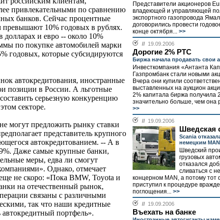
ит российским клиентам,
Представители акционеров Eur
олее привлекательными по сравнению
владеющей и управляющей пол
экспортного газопровода Ямал
чных банков. Сейчас процентные
договорились провести годово
м превышают 10% годовых в рублях.
конце октября...
>>
в долларах и евро -- около 10%
//
19.09.2006
аммы по покупке автомобилей марки
Дорогие 2% РТС
 5% годовых, которые субсидируются
Биржа начала продавать свои 
Инвесткомпания «Антанта Кап
Газпромбанк стали новыми ак
ынок автокредитования, иностранные
Вчера они купили соответствен
выставленных на аукцион акц
и позиции в России. А льготные
2% капитала биржа получила 22
 составить серьезную конкуренцию
значительно больше, чем она 
этом секторе.
>>
//
19.09.2006
не могут предложить рынку ставки
Шведская 
предполагает представитель крупного
Scania отказал
ющегося автокредитованием. -- А в
немецким MAN
Шведский про
9%. Даже самые крупные банки,
грузовых авто
льные меры, едва ли смогут
отказался до
компаниями». Однако, отмечает
сливаться с н
 еще не скоро: «Пока BMW, Toyota и
концерном MAN, а потому тот 
приступил к процедуре вражд
банки на отечественный рынок,
поглощения...
>>
операции связаны с различными
ческими, так что наши кредитные
//
19.09.2006
Въехать на банке
 автокредитный портфель».
Иностранные автогиганты нам