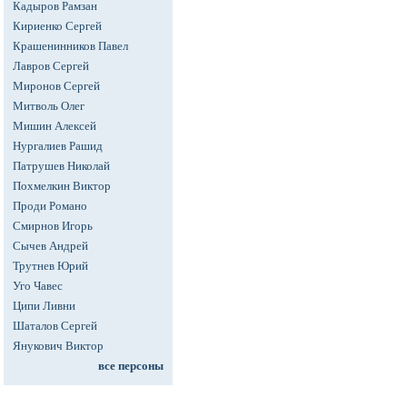
Кадыров Рамзан
Кириенко Сергей
Крашенинников Павел
Лавров Сергей
Миронов Сергей
Митволь Олег
Мишин Алексей
Нургалиев Рашид
Патрушев Николай
Похмелкин Виктор
Проди Романо
Смирнов Игорь
Сычев Андрей
Трутнев Юрий
Уго Чавес
Ципи Ливни
Шаталов Сергей
Янукович Виктор
все персоны