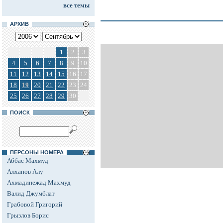
все темы
АРХИВ
1
2
3
4
5
6
7
8
9
10
11
12
13
14
15
16
17
18
19
20
21
22
23
24
25
26
27
28
29
30
ПОИСК
ПЕРСОНЫ НОМЕРА
Аббас Махмуд
Алханов Алу
Ахмадинежад Махмуд
Валид Джумблат
Грабовой Григорий
Грызлов Борис