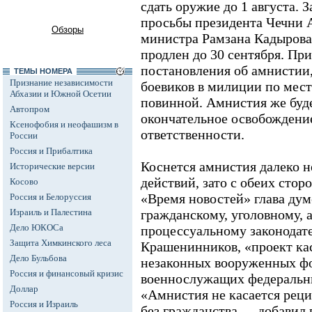
сдать оружие до 1 августа. 
просьбы президента Чечни 
Обзоры
министра Рамзана Кадырова
продлен до 30 сентября. При
постановления об амнистии
ТЕМЫ НОМЕРА
Признание независимости
боевиков в милиции по мест
Абхазии и Южной Осетии
повинной. Амнистия же буде
Автопром
окончательное освобождение
Ксенофобия и неофашизм в
ответственности.
России
Россия и Прибалтика
Коснется амнистия далеко н
Исторические версии
действий, зато с обеих стор
Косово
«Время новостей» глава дум
Россия и Белоруссия
Израиль и Палестина
гражданскому, уголовному,
Дело ЮКОСа
процессуальному законодат
Защита Химкинского леса
Крашенинников, «проект кас
Дело Бульбова
незаконных вооруженных фо
Россия и финансовый кризис
военнослужащих федеральны
Доллар
«Амнистия не касается реци
Россия и Израиль
без гражданства, -- добавил