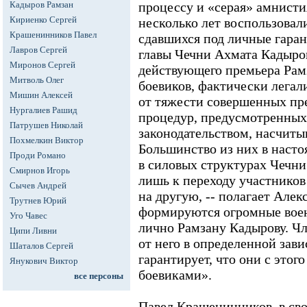
Кадыров Рамзан
процессу и «серая» амнисти
Кириенко Сергей
несколько лет воспользовал
Крашенинников Павел
сдавшихся под личные гаран
Лавров Сергей
главы Чечни Ахмата Кадырова
Миронов Сергей
действующего премьера Рам
Митволь Олег
боевиков, фактически легал
Мишин Алексей
от тяжести совершенных пре
Нургалиев Рашид
процедур, предусмотренны
Патрушев Николай
законодательством, насчитыв
Похмелкин Виктор
Большинство из них в насто
Проди Романо
в силовых структурах Чечни
Смирнов Игорь
лишь к переходу участников
Сычев Андрей
на другую, -- полагает Алек
Трутнев Юрий
формируются огромные воен
Уго Чавес
лично Рамзану Кадырову. Чл
Ципи Ливни
от него в определенной зав
Шаталов Сергей
гарантирует, что они с этог
Янукович Виктор
боевиками».
все персоны
Павел Крашенинников, в свою