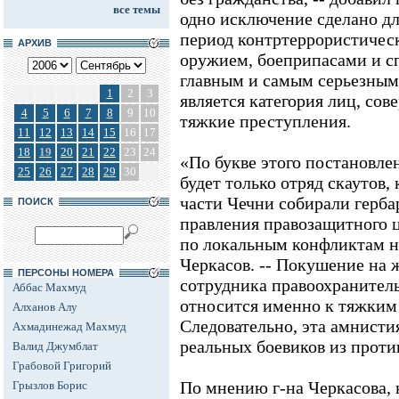
все темы
одно исключение сделано дл
период контртеррористичес
АРХИВ
оружием, боеприпасами и с
главным и самым серьезным
1
2
3
является категория лиц, со
4
5
6
7
8
9
10
тяжкие преступления.
11
12
13
14
15
16
17
18
19
20
21
22
23
24
«По букве этого постановл
25
26
27
28
29
30
будет только отряд скаутов,
части Чечни собирали гербар
ПОИСК
правления правозащитного 
по локальным конфликтам н
Черкасов. -- Покушение на
ПЕРСОНЫ НОМЕРА
сотрудника правоохранитель
Аббас Махмуд
относится именно к тяжким
Алханов Алу
Следовательно, эта амнисти
Ахмадинежад Махмуд
реальных боевиков из проти
Валид Джумблат
Грабовой Григорий
По мнению г-на Черкасова, 
Грызлов Борис