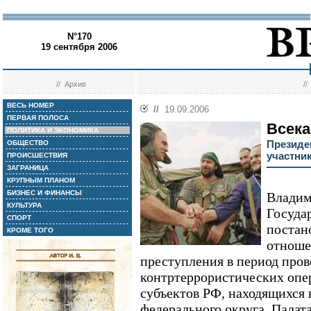
N°170
19 сентября 2006
//
Архив
/
ВЕСЬ НОМЕР
//
19.09.2006
ПЕРВАЯ ПОЛОСА
Всека
ПОЛИТИКА И ЭКОНОМИКА
Президе
ОБЩЕСТВО
участни
ПРОИСШЕСТВИЯ
ЗАГРАНИЦА
КРУПНЫМ ПЛАНОМ
БИЗНЕС И ФИНАНСЫ
Владим
КУЛЬТУРА
Госуда
СПОРТ
постан
КРОМЕ ТОГО
отноше
преступления в период про
контртеррористических опе
субъектов РФ, находящихся
федерального округа. Палат