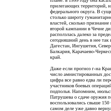
плане: в 1999 году она каса
прилегающих территорий, на
федерального округа. В сущн
столько широту гуманитарн
властей, сколько признание 
второй кампании в Чечне ди
расползлась далеко за пред
сегодняшний день в нее так
Дагестан, Ингушетия, Север
Балкария, Карачаево-Черкес
край.
Даже если прогноз г-на Кр
число амнистированных дост
цифра все равно едва ли пе
участников боевых операций
подполья. Напомним, июльс
Патрушева о сдаче оружия 
воспользовались свыше 150 
самом деле уже давно верну