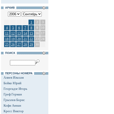
АРХИВ
1
2
3
4
5
6
7
8
9
10
11
12
13
14
15
16
17
18
19
20
21
22
23
24
25
26
27
28
29
30
ПОИСК
ПЕРСОНЫ НОМЕРА
Алиев Ильхам
Бойко Юрий
Георгадзе Игорь
Греф Герман
Грызлов Борис
Кофи Аннан
Кресс Виктор