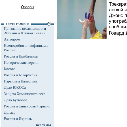
Трехкра
Обзоры
легкой 
Джонс п
употреб
ТЕМЫ НОМЕРА
сообщил
Признание независимости
Говард 
Абхазии и Южной Осетии
Автопром
Ксенофобия и неофашизм в
России
Россия и Прибалтика
Исторические версии
Косово
Россия и Белоруссия
Израиль и Палестина
Дело ЮКОСа
Защита Химкинского леса
Дело Бульбова
Россия и финансовый кризис
Доллар
Россия и Израиль
все темы