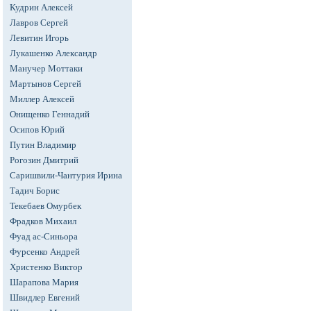
Кудрин Алексей
Лавров Сергей
Левитин Игорь
Лукашенко Александр
Манучер Моттаки
Мартынов Сергей
Миллер Алексей
Онищенко Геннадий
Осипов Юрий
Путин Владимир
Рогозин Дмитрий
Саришвили-Чантурия Ирина
Тадич Борис
Текебаев Омурбек
Фрадков Михаил
Фуад ас-Синьора
Фурсенко Андрей
Христенко Виктор
Шарапова Мария
Швидлер Евгений