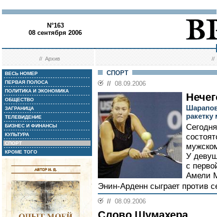
N°163
08 сентября 2006
//
Архив
/
СПОРТ
ВЕСЬ НОМЕР
ПЕРВАЯ ПОЛОСА
//
08.09.2006
ПОЛИТИКА И ЭКОНОМИКА
Нечег
ОБЩЕСТВО
Шарапов
ЗАГРАНИЦА
ракетку
ТЕЛЕВИДЕНИЕ
Сегодн
БИЗНЕС И ФИНАНСЫ
КУЛЬТУРА
состоят
СПОРТ
мужском
КРОМЕ ТОГО
У девуш
с перво
Амели 
Энин-Арденн сыграет против с
//
08.09.2006
Слово Шумахера