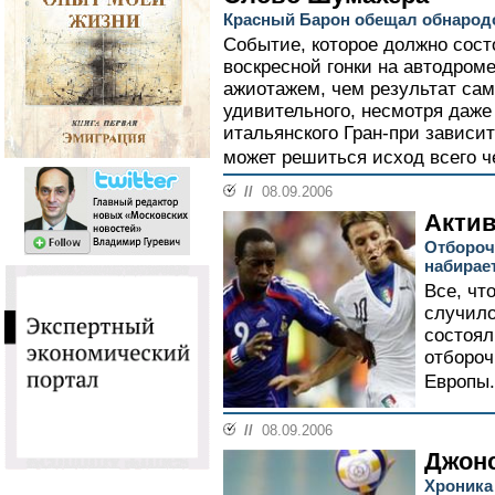
Красный Барон обещал обнарод
Событие, которое должно сост
воскресной гонки на автодром
ажиотажем, чем результат само
удивительного, несмотря даже 
итальянского Гран-при зависит
может решиться исход всего ч
//
08.09.2006
Актив
Отбороч
набирае
Все, чт
случило
состоял
отбороч
Европы.
//
08.09.2006
Джонс
Хроника