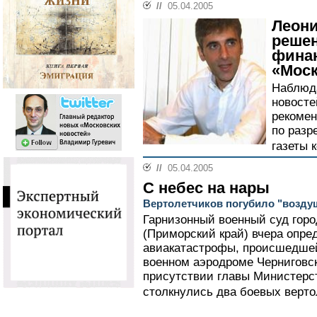
//
05.04.2005
Леони
решен
фина
«Моск
Наблюда
новосте
рекоме
по разр
газеты 
//
05.04.2005
С небес на нары
Вертолетчиков погубило "возду
Гарнизонный военный суд гор
(Приморский край) вчера опр
авиакатастрофы, происшедшей 
военном аэродроме Черниговск
присутствии главы Министерс
столкнулись два боевых верто