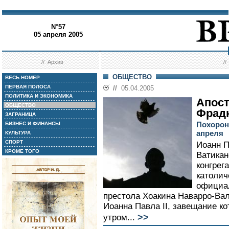
N°57
05 апреля 2005
//
Архив
/
ОБЩЕСТВО
ВЕСЬ НОМЕР
ПЕРВАЯ ПОЛОСА
//
05.04.2005
ПОЛИТИКА И ЭКОНОМИКА
Апост
ОБЩЕСТВО
Фрад
ЗАГРАНИЦА
Похорон
БИЗНЕС И ФИНАНСЫ
апреля
КУЛЬТУРА
СПОРТ
Иоанн П
КРОМЕ ТОГО
Ватикан
конгрег
католич
официал
престола Хоакина Наварро-Вал
Иоанна Павла II, завещание ко
>>
утром...