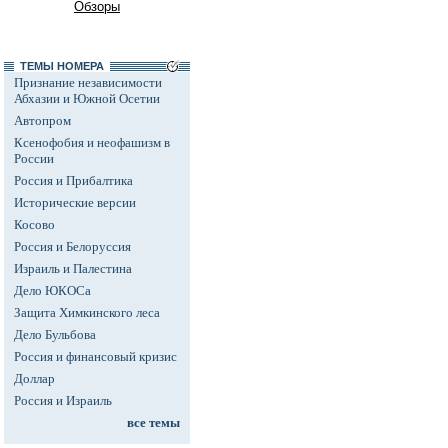
Обзоры
ТЕМЫ НОМЕРА
Признание независимости
Абхазии и Южной Осетии
Автопром
Ксенофобия и неофашизм в
России
Россия и Прибалтика
Исторические версии
Косово
Россия и Белоруссия
Израиль и Палестина
Дело ЮКОСа
Защита Химкинского леса
Дело Бульбова
Россия и финансовый кризис
Доллар
Россия и Израиль
все темы