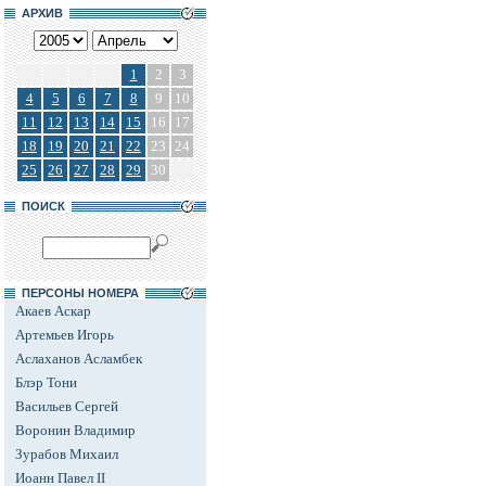
АРХИВ
1
2
3
4
5
6
7
8
9
10
11
12
13
14
15
16
17
18
19
20
21
22
23
24
25
26
27
28
29
30
ПОИСК
ПЕРСОНЫ НОМЕРА
Акаев Аскар
Артемьев Игорь
Аслаханов Асламбек
Блэр Тони
Васильев Сергей
Воронин Владимир
Зурабов Михаил
Иоанн Павел II