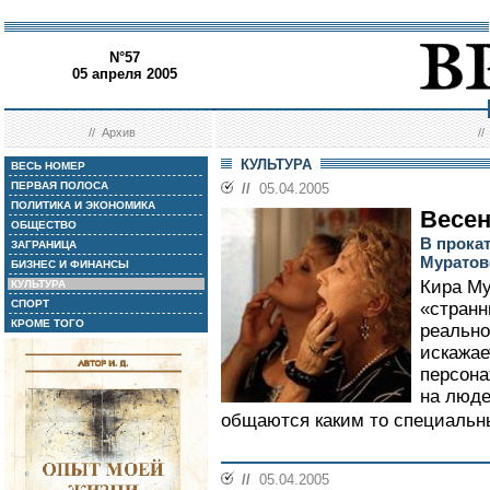
N°57
05 апреля 2005
//
Архив
/
КУЛЬТУРА
ВЕСЬ НОМЕР
ПЕРВАЯ ПОЛОСА
//
05.04.2005
ПОЛИТИКА И ЭКОНОМИКА
Весен
ОБЩЕСТВО
В прока
ЗАГРАНИЦА
Муратов
БИЗНЕС И ФИНАНСЫ
Кира Му
КУЛЬТУРА
СПОРТ
«странн
КРОМЕ ТОГО
реально
искажае
персона
на людей
общаются каким то специальн
//
05.04.2005