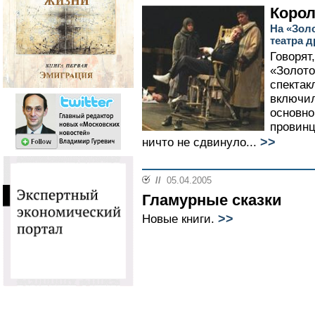
Корол
На «Зол
театра 
Говорят,
«Золото
спектак
включил
основно
провинц
>>
ничто не сдвинуло...
//
05.04.2005
Гламурные сказки
>>
Новые книги.