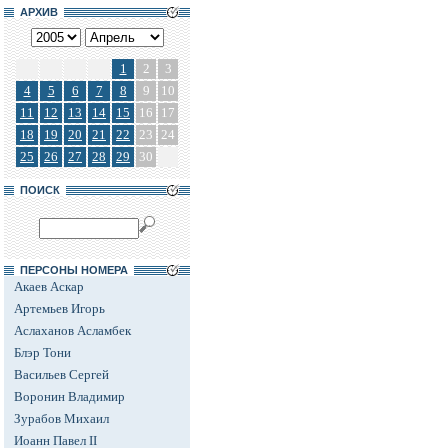
АРХИВ
1
2
3
4
5
6
7
8
9
10
11
12
13
14
15
16
17
18
19
20
21
22
23
24
25
26
27
28
29
30
ПОИСК
ПЕРСОНЫ НОМЕРА
Акаев Аскар
Артемьев Игорь
Аслаханов Асламбек
Блэр Тони
Васильев Сергей
Воронин Владимир
Зурабов Михаил
Иоанн Павел II