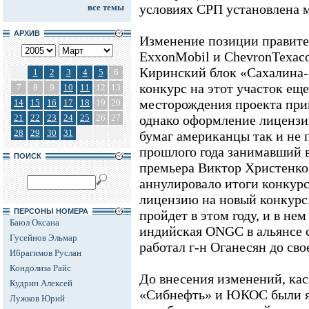
условиях СРП установлена 
все темы
АРХИВ
Изменение позиции правите
ExxonMobil и ChevronTexac
Киринский блок «Сахалина-
1
2
3
4
5
6
конкурс на этот участок еще
7
8
9
10
11
12
13
месторождения проекта при
14
15
16
17
18
19
20
21
22
23
24
25
26
27
однако оформление лицензи
28
29
30
31
бумаг американцы так и не п
прошлого года занимавший 
ПОИСК
премьера Виктор Христенко 
аннулировало итоги конкурс
лицензию на новый конкурс.
ПЕРСОНЫ НОМЕРА
пройдет в этом году, и в не
Баюл Оксана
индийская ONGC в альянсе с
Гусейнов Эльмар
работал г-н Оганесян до сво
Ибрагимов Руслан
Кондолиза Райс
До внесения изменений, ка
Кудрин Алексей
«Сибнефть» и ЮКОС были 
Лужков Юрий