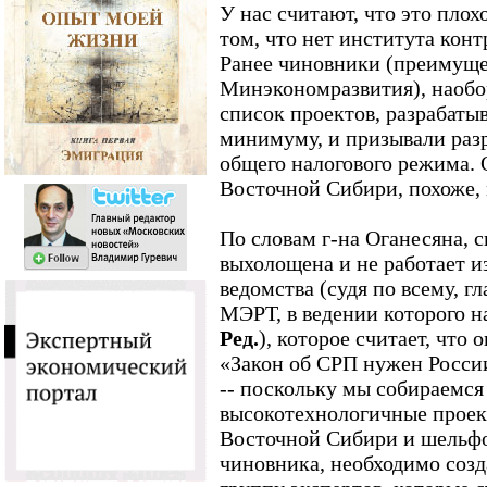
У нас считают, что это плох
том, что нет института кон
Ранее чиновники (преимуще
Минэкономразвития), наобор
список проектов, разрабаты
минимуму, и призывали разр
общего налогового режима. 
Восточной Сибири, похоже,
По словам г-на Оганесяна, 
выхолощена и не работает и
ведомства (судя по всему, г
МЭРТ, в ведении которого н
Ред.
), которое считает, что
«Закон об СРП нужен России
-- поскольку мы собираемся
высокотехнологичные прое
Восточной Сибири и шельф
чиновника, необходимо соз