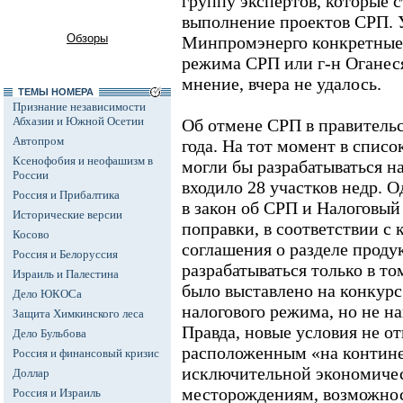
группу экспертов, которые 
выполнение проектов СРП. 
Обзоры
Минпромэнерго конкретные
режима СРП или г-н Оганес
мнение, вчера не удалось.
ТЕМЫ НОМЕРА
Признание независимости
Абхазии и Южной Осетии
Об отмене СРП в правительс
Автопром
года. На тот момент в спис
Ксенофобия и неофашизм в
могли бы разрабатываться н
России
входило 28 участков недр. О
Россия и Прибалтика
в закон об СРП и Налоговый
Исторические версии
поправки, в соответствии с
Косово
соглашения о разделе прод
Россия и Белоруссия
разрабатываться только в то
Израиль и Палестина
было выставлено на конкурс
Дело ЮКОСа
налогового режима, но не на
Защита Химкинского леса
Правда, новые условия не о
Дело Бульбова
расположенным «на контине
Россия и финансовый кризис
исключительной экономичес
Доллар
месторождениям, возможнос
Россия и Израиль