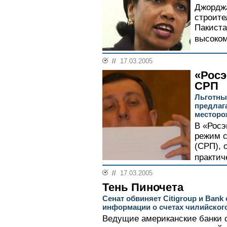
Джордж
строите
Пакиста
высоком
//
17.03.2005
«Росэ
СРП
Льготны
предлаг
месторо
В «Росэ
режим с
(СРП), 
практич
//
17.03.2005
Тень Пиночета
Сенат обвиняет Citigroup и Bank 
информации о счетах чилийског
Ведущие американские банки о