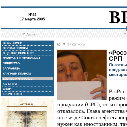
N°44
17 марта 2005
//
Архив
/
ВЕСЬ НОМЕР
//
17.03.2005
ПЕРВАЯ ПОЛОСА
«Росэ
В ЦЕНТРЕ ВНИМАНИЯ
СРП
ПОЛИТИКА И ЭКОНОМИКА
ОБЩЕСТВО
Льготны
ЗАГРАНИЦА
предлаг
КРУПНЫМ ПЛАНОМ
месторо
БИЗНЕС И ФИНАНСЫ
КУЛЬТУРА
СПОРТ
В «Рос
КРОМЕ ТОГО
режим 
продукции (СРП), от которо
отказалось. Глава агентства
на съезде Союза нефтегазо
нужен как иностранным, та