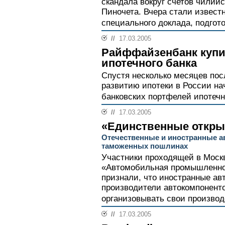
скандала вокруг счетов чилийс
Пиночета. Вчера стали извест
специального доклада, подгот
//
17.03.2005
Райффайзенбанк купи
ипотечного банка
Спустя несколько месяцев пос
развитию ипотеки в России н
банковских портфелей ипотечн
//
17.03.2005
«Единственные откры
Отечественные и иностранные а
таможенных пошлинах
Участники проходящей в Моск
«Автомобильная промышленнос
признали, что иностранные ав
производители автокомпоненто
организовывать свои производс
//
17.03.2005