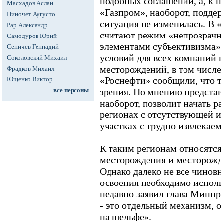
подобных соглашений, а, к 
Масхадов Аслан
«Газпром», наоборот, поддер
Пиночет Аугусто
ситуация не изменилась. В
Рар Александр
считают режим «непрозрачн
Самодуров Юрий
элементами субъективизма» 
Сеничев Геннадий
условий для всех компаний 
Соколовский Михаил
месторождений, в том числе
Фрадков Михаил
«Роснефти» сообщили, что 
Ющенко Виктор
все персоны
зрения. По мнению предста
наоборот, позволит начать 
регионах с отсутствующей 
участках с трудно извлекае
К таким регионам относятс
месторождения и месторож
Однако далеко не все чиновн
освоения необходимо исполь
недавно заявил глава Минп
- это отдельный механизм, 
на шельфе».