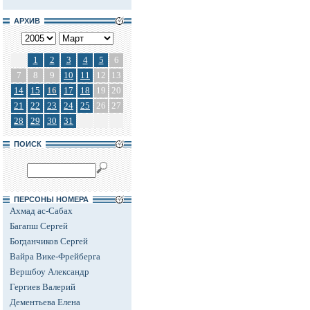
АРХИВ
1
2
3
4
5
6
7
8
9
10
11
12
13
14
15
16
17
18
19
20
21
22
23
24
25
26
27
28
29
30
31
ПОИСК
ПЕРСОНЫ НОМЕРА
Ахмад ас-Сабах
Багапш Сергей
Богданчиков Сергей
Вайра Вике-Фрейберга
Вершбоу Александр
Гергиев Валерий
Дементьева Елена