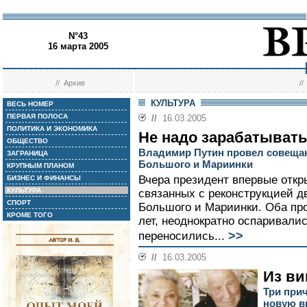
N°43
16 марта 2005
//
Архив
/
КУЛЬТУРА
ВЕСЬ НОМЕР
ПЕРВАЯ ПОЛОСА
//
16.03.2005
ПОЛИТИКА И ЭКОНОМИКА
Не надо зарабатывать
ОБЩЕСТВО
Владимир Путин провел совещан
ЗАГРАНИЦА
Большого и Мариинки
КРУПНЫМ ПЛАНОМ
Вчера президент впервые откр
БИЗНЕС И ФИНАНСЫ
КУЛЬТУРА
связанных с реконструкцией дв
СПОРТ
Большого и Мариинки. Оба про
КРОМЕ ТОГО
лет, неоднократно оспаривалис
>>
переносились...
//
16.03.2005
Из ви
Три при
новую в