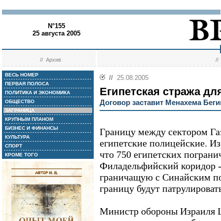
N°155
25 августа 2005
//
Архив
/
ВЕСЬ НОМЕР
//
25.08.2005
ПЕРВАЯ ПОЛОСА
Египетская стража дл
ПОЛИТИКА И ЭКОНОМИКА
Договор заставит Менахема Беги
ОБЩЕСТВО
ЗАГРАНИЦА
КРУПНЫМ ПЛАНОМ
БИЗНЕС И ФИНАНСЫ
Границу между сектором Газ
КУЛЬТУРА
египетские полицейские. Из
СПОРТ
что 750 египетских пограни
КРОМЕ ТОГО
Филадельфийский коридор --
граничащую с Синайским п
границу будут патрулирова
Министр обороны Израиля Ш