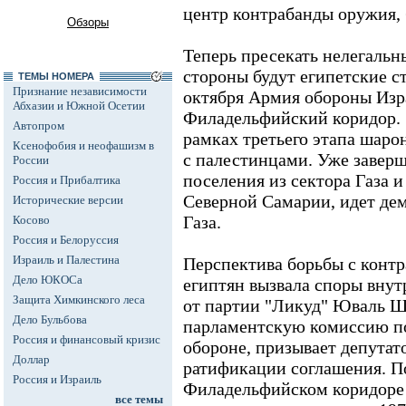
центр контрабанды оружия, 
Обзоры
Теперь пресекать нелегальн
стороны будут египетские с
ТЕМЫ НОМЕРА
Признание независимости
октября Армия обороны Изр
Абхазии и Южной Осетии
Филадельфийский коридор. Э
Автопром
рамках третьего этапа шаро
Ксенофобия и неофашизм в
с палестинцами. Уже заверш
России
поселения из сектора Газа 
Россия и Прибалтика
Северной Самарии, идет дем
Исторические версии
Газа.
Косово
Россия и Белоруссия
Израиль и Палестина
Перспектива борьбы с контр
Дело ЮКОСа
египтян вызвала споры внут
Защита Химкинского леса
от партии "Ликуд" Юваль 
Дело Бульбова
парламентскую комиссию п
Россия и финансовый кризис
обороне, призывает депутат
Доллар
ратификации соглашения. П
Россия и Израиль
Филадельфийском коридоре
все темы