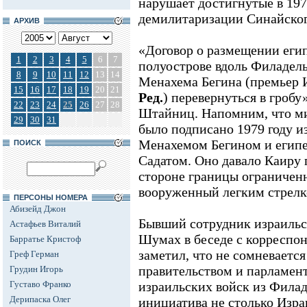
нарушает достигнутые в 197
демилитаризации Синайског
АРХИВ
«Договор о размещении еги
1
2
3
4
5
6
7
полуострове вдоль Филадель
8
9
10
11
12
13
14
Менахема Бегина (премьер Из
15
16
17
18
19
20
21
Ред.
) перевернуться в гробу
22
23
24
25
26
27
28
Штайниц. Напомним, что ми
29
30
31
было подписано 1979 году 
Менахемом Бегином и егип
ПОИСК
Садатом. Оно давало Каиру 
стороне границы ограничен
вооруженный легким стрел
ПЕРСОНЫ НОМЕРА
Абизейд Джон
Бывший сотрудник израильс
Астафьев Виталий
Шумах в беседе с корреспо
Барратье Кристоф
заметил, что не сомневаетс
Греф Герман
правительством и парламен
Грудин Игорь
Густаво Франко
израильских войск из Филад
Дерипаска Олег
инициатива не столько Изр