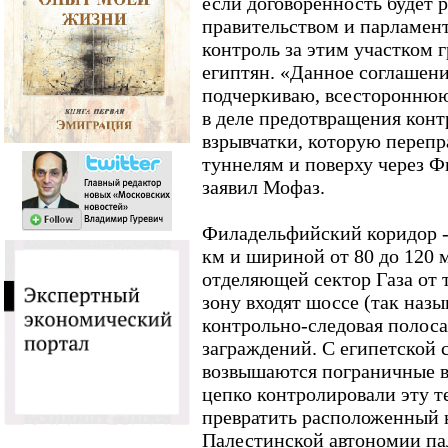
если договоренность будет 
правительством и парламен
контроль за этим участком 
египтян. «Данное соглашени
подчеркиваю, всестороннюю
в деле предотвращения кон
взрывчатки, которую переп
туннелям и поверху через Ф
заявил Мофаз.
Филадельфийский коридор --
км и шириной от 80 до 120 
отделяющей сектор Газа от 
зону входят шоссе (так наз
контрольно-следовая полоса
заграждений. С египетской 
возвышаются пограничные 
цепко контролировали эту т
превратить расположенный 
Палестинской автономии па