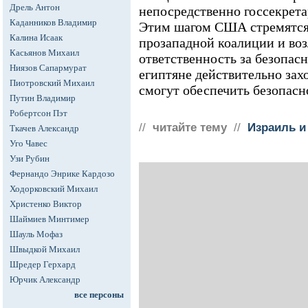
Дрель Антон
непосредственно госсекрет
Каданников Владимир
Этим шагом США стремятся 
Калина Исаак
прозападной коалиции и воз
Касьянов Михаил
ответственность за безопасн
Ниязов Сапармурат
египтяне действительно захо
Пиотровский Михаил
смогут обеспечить безопасн
Путин Владимир
Робертсон Пэт
//
читайте тему
//
Израиль и
Ткачев Александр
Уго Чавес
Узи Рубин
Фернандо Энрике Кардозо
Ходорковский Михаил
Христенко Виктор
Шаймиев Минтимер
Шауль Мофаз
Швыдкой Михаил
Шредер Герхард
Юрчик Александр
все персоны