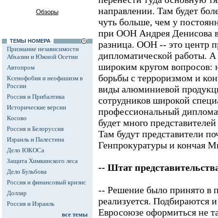
направлении. Там будет боле
Обзоры
чуть больше, чем у постоян
при ООН Андрея Денисова в
ТЕМЫ НОМЕРА
разница. ООН -- это центр
Признание независимости
дипломатической работы. А 
Абхазии и Южной Осетии
широким кругом вопросов: 
Автопром
борьбы с терроризмом и ко
Ксенофобия и неофашизм в
России
виды алюминиевой продукци
Россия и Прибалтика
сотрудников широкой специ
Исторические версии
профессиональный дипломат
Косово
будет много представителе
Россия и Белоруссия
Там будут представители поч
Израиль и Палестина
Генпрокуратуры и кончая М
Дело ЮКОСа
Защита Химкинского леса
-- Штат представительств
Дело Бульбова
Россия и финансовый кризис
-- Решение было принято в 
Доллар
реализуется. Подбираются 
Россия и Израиль
Евросоюзе оформиться не т
все темы