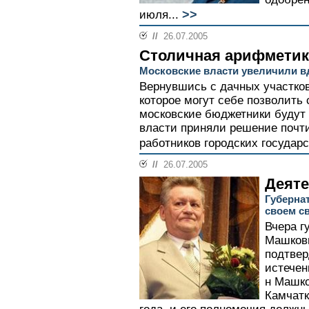
>>
июля...
//
26.07.2005
Столичная арифметик
Московские власти увеличили 
Вернувшись с дачных участков
которое могут себе позволить 
московские бюджетники будут 
власти приняли решение почт
работников городских государ
//
26.07.2005
Деяте
Губерна
своем с
Вчера г
Машковц
подтвер
истечен
н Машко
Камчатк