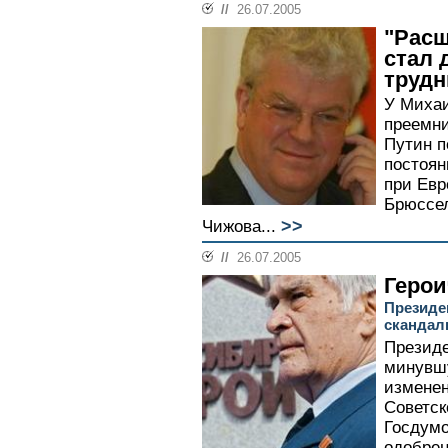
//
26.07.2005
"Рас
стал 
трудн
У Михаи
преемни
Путин п
постоян
при Евр
Брюссел
>>
Чижова...
//
26.07.2005
Герои
Президе
скандал
Президе
минувш
изменен
Советск
Госдумо
одобре