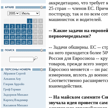
аккредитацию, что требует 
25 стран -- членов ЕС. При
АРХИВ
постпреду, так и по всем со
машинисток и водителей.
1
2
3
4
5
6
7
8
9
10
-- Какие задачи на европ
11
12
13
14
15
16
17
первоочередными?
18
19
20
21
22
23
24
25
26
27
28
29
30
31
-- Задачи обширны. ЕС -- ст
ПОИСК
на него приходится более 5
Россия для Евросоюза -- к
товаров, прежде всего энерг
Евросоюз меняется -- он ра
ПЕРСОНЫ НОМЕРА
Абрамов Сергей
измерения, вплоть до военн
Алханов Алу
Соответственно расширяется
Глория Арройо
взаимодействия.
Греф Герман
Задорнов Михаил
-- На майском саммите С
Карпец Владимир
звучала идея провести са
Касьянов Михаил