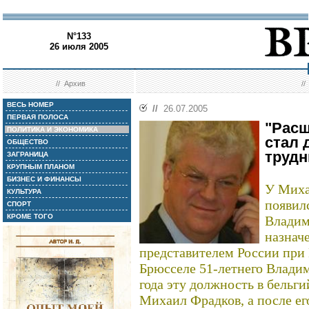
N°133
26 июля 2005
//
Архив
/
ВЕСЬ НОМЕР
//
26.07.2005
ПЕРВАЯ ПОЛОСА
"Рас
ПОЛИТИКА И ЭКОНОМИКА
стал 
ОБЩЕСТВО
трудн
ЗАГРАНИЦА
КРУПНЫМ ПЛАНОМ
БИЗНЕС И ФИНАНСЫ
У Миха
КУЛЬТУРА
появил
СПОРТ
КРОМЕ ТОГО
Владим
назнач
представителем России при
Брюсселе 51-летнего Влади
года эту должность в бельги
Михаил Фрадков, а после ег