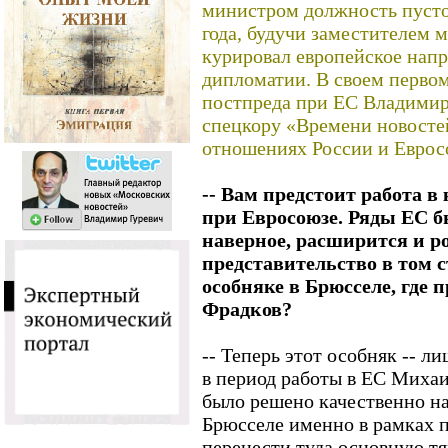
министром должность пустов
года, будучи заместителем 
курировал европейское нап
дипломатии. В своем первом
постпреда при ЕС Владими
спецкору «Времени новост
отношениях России и Еврос
-- Вам предстоит работа в
при Евросоюзе. Ряды ЕС б
наверное, расширится и р
представительство в том
особняке в Брюсселе, где
Фрадков?
-- Теперь этот особняк -- л
в период работы в ЕС Миха
было решено качественно на
Брюсселе именно в рамках п
перенести туда основную тя