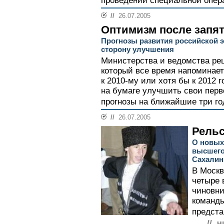
проведении специальной опера
//
26.07.2005
Оптимизм после запя
Прогнозы развития российской 
сторону улучшения
Министерства и ведомства реш
который все время напоминае
к 2010-му или хотя бы к 2012 
на бумаге улучшить свои пер
прогнозы на ближайшие три год
//
26.07.2005
Рель
О новых 
высшего
Сахалин
В Москв
четыре 
чиновни
команды
предста
// ч