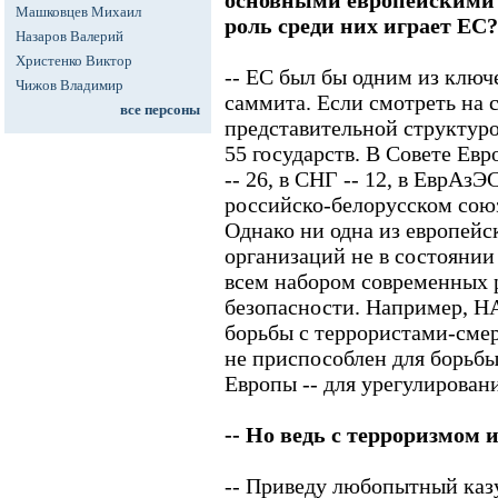
основными европейскими
Машковцев Михаил
роль среди них играет ЕС?
Назаров Валерий
Христенко Виктор
-- ЕС был бы одним из ключ
Чижов Владимир
саммита. Если смотреть на с
все персоны
представительной структуро
55 государств. В Совете Евр
-- 26, в СНГ -- 12, в ЕврАзЭ
российско-белорусском союзе
Однако ни одна из европейс
организаций не в состоянии
всем набором современных 
безопасности. Например, Н
борьбы с террористами-сме
не приспособлен для борьбы
Европы -- для урегулирован
-- Но ведь с терроризмом и
-- Приведу любопытный каз