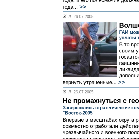
года, и его полномочия должны
>>
года...
//
26.07.2005
Волше
ГАИ мож
уплаты 
В то вр
своим у
госавто
гаишник
ликвида
дополни
>>
вернуть утраченные...
//
26.07.2005
Не промахнуться с ге
Завершились стратегические ко
"Восток-2005"
Впервые в масштабах округа 
совместно отработали действ
чрезвычайного и военного пол