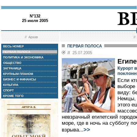
N°132
25 июля 2005
//
Архив
/
ПЕРВАЯ ПОЛОСА
ВЕСЬ НОМЕР
ПЕРВАЯ ПОЛОСА
//
25.07.2005
ПОЛИТИКА И ЭКОНОМИКА
Егип
ОБЩЕСТВО
Курорт в
ЗАГРАНИЦА
поклонн
КРУПНЫМ ПЛАНОМ
Если кт
БИЗНЕС И ФИНАНСЫ
КУЛЬТУРА
выборе 
СПОРТ
виду: б
КРОМЕ ТОГО
Немцы, 
этого е
массово
невзрачный египетский город
море, где в ночь на субботу п
>>
взрыва...