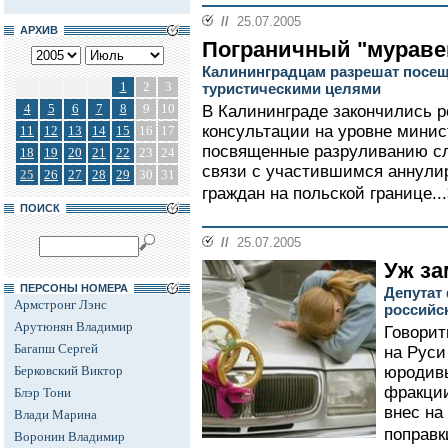
//
25.07.2005
АРХИВ
Пограничный "мураве
Калининградцам разрешат посещ
1
2
3
туристическими целями
4
5
6
7
8
9
10
В Калининграде закончились р
консультации на уровне минис
11
12
13
14
15
16
17
посвященные разруливанию сл
18
19
20
21
22
23
24
связи с участившимся аннули
25
26
27
28
29
30
31
граждан на польской границе...
ПОИСК
//
25.07.2005
Уж за
ПЕРСОНЫ НОМЕРА
Депутат
Армстронг Лэнс
российс
Арутюнян Владимир
Говорит
Багапш Сергей
на Руси
Берковский Виктор
юродивы
фракци
Блэр Тони
внес на
Влади Марина
поправк
Воронин Владимир