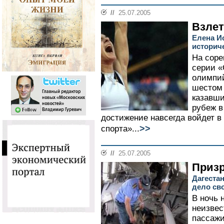
//
25.07.2005
Взлет
Елена И
историч
На соре
серии «
олимпий
шестом 
казавши
рубеж в
достижение навсегда войдет в
>>
спорта»...
//
25.07.2005
Приз
Дагеста
дело св
В ночь 
неизвес
пассажи