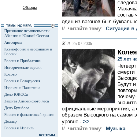
следова
Обзоры
Махачка
состав 
один из вагонов был буквально
ТЕМЫ НОМЕРА
// читайте тему:
Ситуация в 
Признание независимости
Абхазии и Южной Осетии
Автопром
//
25.07.2005
Ксенофобия и неофашизм в
Колея
России
25 лет 
Россия и Прибалтика
Четверт
Исторические версии
смерти
Косово
Высоцко
Россия и Белоруссия
Будут и
Израиль и Палестина
повторы
Дело ЮКОСа
почему-
Защита Химкинского леса
значите
Дело Бульбова
официальные мероприятия, а 
образом Высоцкого на самом 
Россия и финансовый кризис
>>
уровне...
Доллар
Россия и Израиль
// читайте тему:
Музыка
все темы