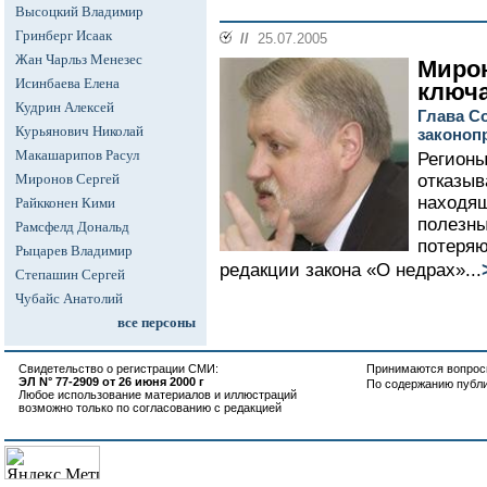
Высоцкий Владимир
Гринберг Исаак
//
25.07.2005
Жан Чарльз Менезес
Мирон
Исинбаева Елена
ключ
Кудрин Алексей
Глава С
Курьянович Николай
законоп
Макашарипов Расул
Регионы
Миронов Сергей
отказыв
находящ
Райкконен Кими
полезны
Рамсфелд Дональд
потеряю
Рыцарев Владимир
редакции закона «О недрах»...
Степашин Сергей
Чубайс Анатолий
все персоны
Свидетельство о регистрации СМИ:
Принимаются вопросы
ЭЛ N° 77-2909 от 26 июня 2000 г
По содержанию публ
Любое использование материалов и иллюстраций
возможно только по согласованию с редакцией