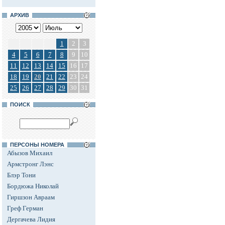
АРХИВ
1
2
3
4
5
6
7
8
9
10
11
12
13
14
15
16
17
18
19
20
21
22
23
24
25
26
27
28
29
30
31
ПОИСК
ПЕРСОНЫ НОМЕРА
Абызов Михаил
Армстронг Лэнс
Блэр Тони
Бордюжа Николай
Гиршзон Авраам
Греф Герман
Дергачева Лидия