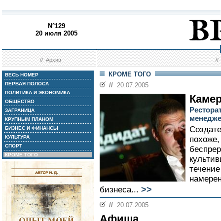
N°129
20 июля 2005
//
Архив
/
КРОМЕ ТОГО
ВЕСЬ НОМЕР
ПЕРВАЯ ПОЛОСА
//
20.07.2005
ПОЛИТИКА И ЭКОНОМИКА
Камер
ОБЩЕСТВО
Рестора
ЗАГРАНИЦА
менедже
КРУПНЫМ ПЛАНОМ
Создате
БИЗНЕС И ФИНАНСЫ
КУЛЬТУРА
похоже,
СПОРТ
беспрер
КРОМЕ ТОГО
культив
течение
намерен
>>
бизнеса...
//
20.07.2005
Афиша