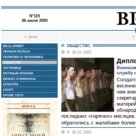
N°119
06 июля 2005
//
Архив
/
ОБЩЕСТВО
ВЕСЬ НОМЕР
ПЕРВАЯ ПОЛОСА
//
06.07.2005
ПОЛИТИКА И ЭКОНОМИКА
Дипл
ОБЩЕСТВО
Военком
ЗАГРАНИЦА
службу 
КРУПНЫМ ПЛАНОМ
Солдатс
БИЗНЕС И ФИНАНСЫ
КУЛЬТУРА
весенне
СПОРТ
чем вое
КРОМЕ ТОГО
секрета
матерей
обнарод
последних «горячих» месяцев.
обратились с жалобами более 2
//
06.07.2005