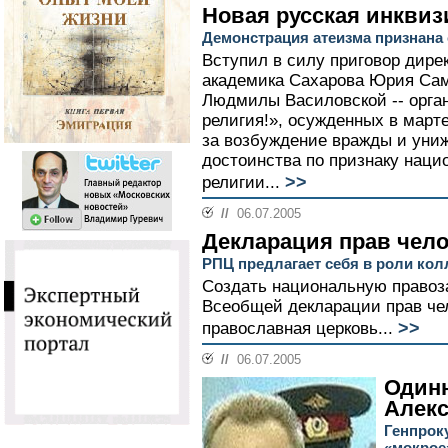
Новая русская инкви
Демонстрация атеизма признана
Вступил в силу приговор дире
академика Сахарова Юрия Сам
Людмилы Василовской -- орга
религия!», осужденных в марте
за возбуждение вражды и униж
достоинства по признаку наци
>>
религии...
//
06.07.2005
Декларация прав чело
РПЦ предлагает себя в роли ко
Создать национальную правоз
Всеобщей декларации прав чел
>>
православная церковь...
//
06.07.2005
Одинн
Алекс
Генпрок
«мокрое