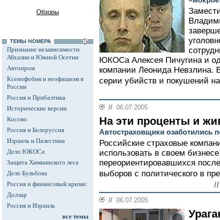
Замести
Обзоры
Владими
заверше
уголовн
ТЕМЫ НОМЕРА
Признание независимости
сотрудн
Абхазии и Южной Осетии
ЮКОСа Алексея Пичугина и од
Автопром
компании Леонида Невзлина. В
Ксенофобия и неофашизм в
серии убийств и покушений н
России
Россия и Прибалтика
//
06.07.2005
Исторические версии
На эти проценты и ж
Косово
Россия и Белоруссия
Автостраховщики озаботились п
Израиль и Палестина
Российские страховые компан
Дело ЮКОСа
использовать в своем бизнесе 
переориентировавшихся после
Защита Химкинского леса
выборов с политического в пр
Дело Бульбова
Россия и финансовый кризис
/
Доллар
//
06.07.2005
Россия и Израиль
Урага
все темы