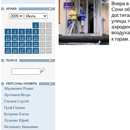
Вчера в
Сочи об
АРХИВ
достига
улицы г
1
2
3
аэродин
4
5
6
7
8
9
10
воздуха
11
12
13
14
15
16
17
к горам.
18
19
20
21
22
23
24
25
26
27
28
29
30
31
ПОИСК
ПЕРСОНЫ НОМЕРА
Абрамович Роман
Артемьев Игорь
Глазьев Сергей
Греф Герман
Куприна Елена
Луценко Юрий
Нетаньяху Биньямин