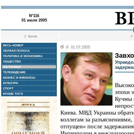
N°116
01 июля 2005
//
Архив
/
ВЕСЬ НОМЕР
//
01.07.2005
ПЕРВАЯ ПОЛОСА
Завхо
ПОЛИТИКА И ЭКОНОМИКА
Управде
ОБЩЕСТВО
задержа
ЗАГРАНИЦА
ТЕЛЕВИДЕНИЕ
БИЗНЕС И ФИНАНСЫ
КУЛЬТУРА
Высоко
СПОРТ
эпохи 
КРОМЕ ТОГО
Кучмы 
непрос
Киева. МВД Украины обрати
коллегам за разъяснениями,
отпущен» после задержания
Интерполом в международны