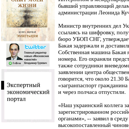
бывший управляющий делам
администрации Леонида Ку
Министр внутренних дел У
ссылаясь на шифровку, пол
бюро УБОП СНГ, утверждает,
Бакая задержали и достави
Собственная машина Бакая 
номера. Его охраняли предс
также сотрудники вневедом
заявлении центра обществе
говорится, что около 21.30
«загранпаспорт гражданин
и через полчаса отпустили.
«Наш украинский коллега за
зарегистрированном росси
органами», -- заявил в сред
высокопоставленный чиновн