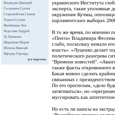
украинского Института гло
Медведев Дмитрий
эксперта, такие уголовные 
Сосналиев Султан
окружение Кучмы, оппозиц
Старовойтова Галина
парламентских выборах 2006
Тадаси Сузуки
Фрейнкман Лев
Фурсенко Андрей
В то же время, по мнению п
Ху Цзиньтао
«Пента» Владимира Фесенко,
Шарапова Мария
слабо, поскольку немало ег
Шепель Николай
власть». «Луценко делает по
Шредер Герхард
политического разогрева сит
все персоны
"Времени новостей". «Аван
также факты откровенного во
Бакая можно сделать крайни
связанных с президентством 
По его прогнозам, «дело буд
затягиваться», но «прегреш
муссировать как аппетитно
Но есть ли шансы на экстра
«Российская сторона не под