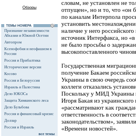
словам, не установлен не то
Обзоры
отпущен», но и то, что «он
по каналам Интерпола прос
установить местонахождение
ТЕМЫ НОМЕРА
наличие у него российского
Признание независимости
Абхазии и Южной Осетии
источник Интерфакса, но «в
Автопром
не было просьбы о задержа
Ксенофобия и неофашизм в
высокопоставленного чинов
России
Россия и Прибалтика
Государственная миграцион
Исторические версии
получение Бакаем российск
Косово
Украины в свою очередь соо
Россия и Белоруссия
коллеги отказались установ
Израиль и Палестина
Поскольку у МИД Украины 
Дело ЮКОСа
Игоря Бакая из украинского 
Защита Химкинского леса
«рассматривают как гражда
Дело Бульбова
ответственность в соответс
Россия и финансовый кризис
Доллар
законодательством», заяви
Россия и Израиль
«Времени новостей».
все темы