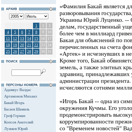
«Фамилия Бакай является д
АРХИВ
разворовывания государства,
Украины Юрий Луценко. -- 
1
2
3
делам, государственный ущ
4
5
6
7
8
9
10
более чем в миллиард грив
11
12
13
14
15
16
17
Бакая для объяснений по по
18
19
20
21
22
23
24
перечисленных на счета фон
25
26
27
28
29
30
31
«Артек» и исчезнувших в н
Кроме того, Бакай обвиняет
ПОИСК
земель, а также элитных кр
здравниц, принадлежавших
администрации президента.
ПЕРСОНЫ НОМЕРА
исчисляются сотнями милли
Адамкус Валдас
Артамонов Михаил
«Игорь Бакай -- одна из си
Бакай Игорь
окружения Кучмы. Его угол
Басаев Шамиль
продемонстрировать высоку
Греф Герман
коррумпированности прежней
Копсов Анатолий
со "Временем новостей" Вад
Лужков Юрий