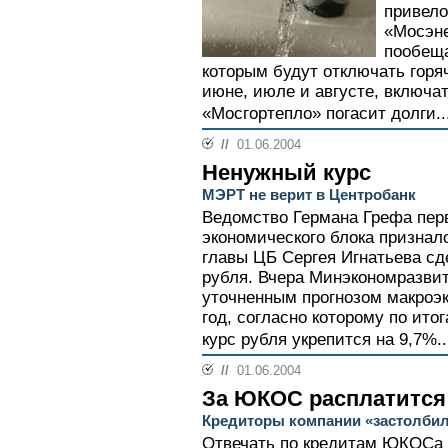
привело
«Мосэне
пообеща
которым будут отключать горя
июне, июле и августе, включат 
«Мосгортепло» погасит долги..
//
01.06.2004
Ненужный курс
МЭРТ не верит в Центробанк
Ведомство Германа Грефа пер
экономического блока призна
главы ЦБ Сергея Игнатьева сд
рубля. Вчера Минэкономразвит
уточненным прогнозом макроэк
год, согласно которому по ит
курс рубля укрепится на 9,7%..
//
01.06.2004
За ЮКОС расплатится
Кредиторы компании «застолби
Отвечать по кредитам ЮКОСа н