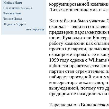
Мойзес Наим
коррумпированной компанией
Саакашвили Михаил
Литве «мошенниками» и «ж
Талгаев Ваит
Тонков Павел
Каким бы ни было участие 
Федьков Андрей
скандал -- одна из составл
все персоны
преддверии парламентских 
июня. Руководители Консер
работу комиссии как сплан
против их партии, целью ко
скомпрометировать ее в кану
1999 году сделка с William
кабинета правительства кон
партии стал стремительно па
набирает проходной минимум
консерваторы доказывают, ч
вынужденной, потому что др
предприятие находилось на 
Параллельно в Вильнюсском