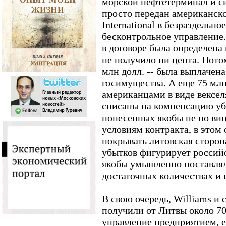
морской нефтетерминал и с
просто передан американск
International в безраздельно
бесконтрольное управление.
в договоре была определена 
не получило ни цента. Потом
млн долл. -- была выплачена
госимущества. А еще 75 мл
американцами в виде вексел
списаны на компенсацию уб
понесенных якобы не по вин
условиям контракта, в этом
покрывать литовская сторон
убытков фигурирует росси
якобы умышленно поставлял 
достаточных количествах и
В свою очередь, Williams и 
получили от Литвы около 70
управление предприятием, е