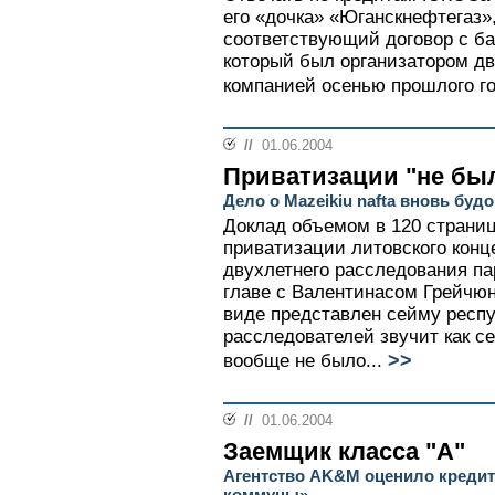
его «дочка» «Юганскнефтегаз»
соответствующий договор с бан
который был организатором дв
компанией осенью прошлого го
//
01.06.2004
Приватизации "не бы
Дело о Mazeikiu naftа вновь буд
Доклад объемом в 120 страниц
приватизации литовского конце
двухлетнего расследования п
главе с Валентинасом Грейчюн
виде представлен сейму респ
расследователей звучит как с
>>
вообще не было...
//
01.06.2004
Заемщик класса "А"
Агентство AK&M оценило креди
коммуны»