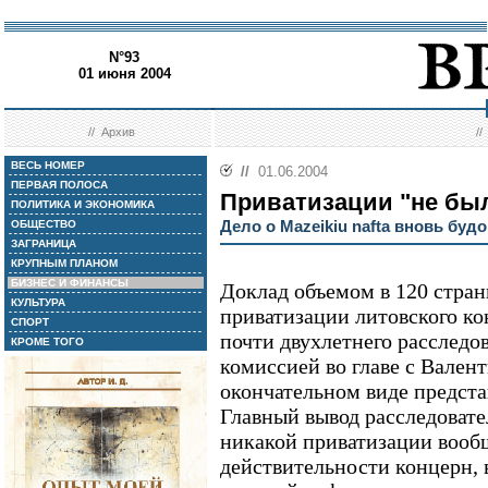
N°93
01 июня 2004
//
Архив
/
ВЕСЬ НОМЕР
//
01.06.2004
ПЕРВАЯ ПОЛОСА
Приватизации "не бы
ПОЛИТИКА И ЭКОНОМИКА
Дело о Mazeikiu naftа вновь буд
ОБЩЕСТВО
ЗАГРАНИЦА
КРУПНЫМ ПЛАНОМ
БИЗНЕС И ФИНАНСЫ
Доклад объемом в 120 стран
КУЛЬТУРА
приватизации литовского ко
СПОРТ
почти двухлетнего расследо
КРОМЕ ТОГО
комиссией во главе с Вален
окончательном виде предста
Главный вывод расследовате
никакой приватизации вообщ
действительности концерн, 