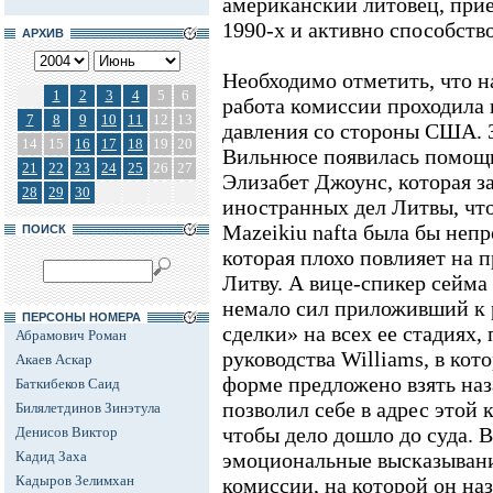
американский литовец, прие
1990-х и активно способств
АРХИВ
Необходимо отметить, что н
1
2
3
4
5
6
работа комиссии проходила 
7
8
9
10
11
12
13
давления со стороны США. З
14
15
16
17
18
19
20
Вильнюсе появилась помощ
21
22
23
24
25
26
27
Элизабет Джоунс, которая з
28
29
30
иностранных дел Литвы, чт
Mazeikiu naftа была бы неп
ПОИСК
которая плохо повлияет на 
Литву. А вице-спикер сейм
немало сил приложивший к 
ПЕРСОНЫ НОМЕРА
сделки» на всех ее стадиях,
Абрамович Роман
руководства Williams, в кот
Акаев Аскар
форме предложено взять наз
Баткибеков Саид
позволил себе в адрес этой 
Билялетдинов Зинэтула
чтобы дело дошло до суда. 
Денисов Виктор
Кадид Заха
эмоциональные высказывани
Кадыров Зелимхан
комиссии, на которой он наз