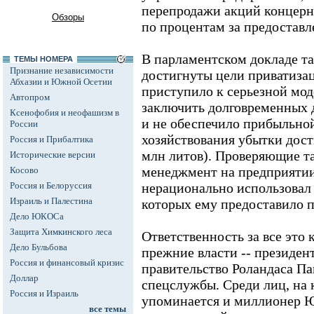
перепродажи акций концерн
Обзоры
по процентам за предостав
В парламентском докладе та
ТЕМЫ НОМЕРА
Признание независимости
достигнуты цели приватиза
Абхазии и Южной Осетии
приступило к серьезной мод
Автопром
заключить долговременных 
Ксенофобия и неофашизм в
и не обеспечило прибыльной
России
хозяйствования убытки дост
Россия и Прибалтика
млн литов). Проверяющие та
Исторические версии
менеджмент на предприятии
Косово
Россия и Белоруссия
нерационально использовал
Израиль и Палестина
которых ему предоставило 
Дело ЮКОСа
Защита Химкинского леса
Ответственность за все это 
Дело Бульбова
прежние власти -- президен
Россия и финансовый кризис
правительство Роландаса Пак
Доллар
спецслужбы. Среди лиц, на 
Россия и Израиль
упоминается и миллионер Ю
все темы