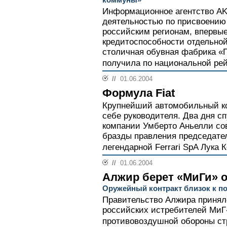
Информационное агентство AK
деятельностью по присвоению
российским регионам, впервые
кредитоспособности отдельно
столичная обувная фабрика «П
получила по национальной рей
//
01.06.2004
Формула Fiat
Крупнейший автомобильный ко
себе руководителя. Два дня с
компании Умберто Аньелли со
бразды правления председате
легендарной Ferrari SpA Лука 
//
01.06.2004
Алжир берет «МиГи» 
Оружейный контракт близок к п
Правительство Алжира принял
российских истребителей МиГ
противовоздушной обороны стр