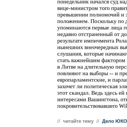
понедельник начался суд на
вице-министром того правит
превышении полномочий и 
положением. Поскольку по д
упоминаются первые лица го
недавно отстраненный от д
результате импичмента Рола
нынешних внеочередных выб
слушания, которые начинают
стать важнейшим фактором
в Литве на длительную перс
повлияют на выборы -- и пр
европарламентские, и парла
захочет ли политическая эл
этот скандал. Ведь здесь ей
интересами Вашингтона, от
покровительствовавшего Wil
//
читайте тему
//
Дело ЮКО