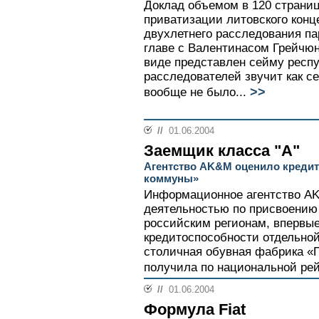
Доклад объемом в 120 страниц
приватизации литовского конце
двухлетнего расследования п
главе с Валентинасом Грейчюн
виде представлен сейму респ
расследователей звучит как с
>>
вообще не было...
//
01.06.2004
Заемщик класса "А"
Агентство AK&M оценило креди
коммуны»
Информационное агентство AK
деятельностью по присвоению
российским регионам, впервые
кредитоспособности отдельно
столичная обувная фабрика «П
получила по национальной рей
//
01.06.2004
Формула Fiat