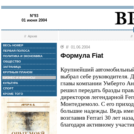
N°93
01 июня 2004
//
Архив
/
ВЕСЬ НОМЕР
//
01.06.2004
ПЕРВАЯ ПОЛОСА
Формула Fiat
ПОЛИТИКА И ЭКОНОМИКА
ОБЩЕСТВО
ЗАГРАНИЦА
Крупнейший автомобильный 
КРУПНЫМ ПЛАНОМ
выбрал себе руководителя. 
БИЗНЕС И ФИНАНСЫ
главы компании Умберто Ан
КУЛЬТУРА
СПОРТ
решил передать бразды прав
КРОМЕ ТОГО
директоров легендарной Fer
Монтедземоло. С его приход
большие надежды. Ведь име
возглавив Ferrari 30 лет наз
благодаря активному участи