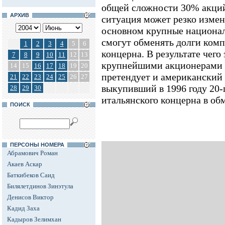
общей сложности 30% акций 
АРХИВ
ситуация может резко измен
основном крупные национал
смогут обменять долги комп
1
2
3
4
5
6
концерна. В результате чего
7
8
9
10
11
12
13
крупнейшими акционерами к
14
15
16
17
18
19
20
претендует и американский 
21
22
23
24
25
26
27
выкупивший в 1996 году 20
28
29
30
итальянского концерна в об
ПОИСК
ПЕРСОНЫ НОМЕРА
Абрамович Роман
Акаев Аскар
Баткибеков Саид
Билялетдинов Зинэтула
Денисов Виктор
Кадид Заха
Кадыров Зелимхан