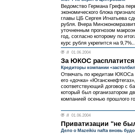
Ведомство Германа Грефа пер
экономического блока призна
главы ЦБ Сергея Игнатьева сд
рубля. Вчера Минэкономразвит
уточненным прогнозом макроэк
год, согласно которому по ит
курс рубля укрепится на 9,7%..
//
01.06.2004
За ЮКОС расплатится
Кредиторы компании «застолби
Отвечать по кредитам ЮКОСа н
его «дочка» «Юганскнефтегаз»
соответствующий договор с бан
который был организатором дв
компанией осенью прошлого го
//
01.06.2004
Приватизации "не бы
Дело о Mazeikiu naftа вновь буд