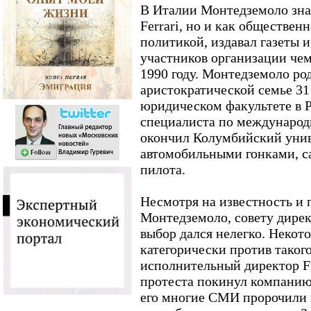
В Италии Монтедземоло знаю
Ferrari, но и как обществен
политикой, издавал газеты 
участников организации чем
1990 году. Монтедземоло род
аристократической семье 31 
юридическом факультете в 
специалиста по международн
окончил Колумбийский унив
автомобильными гонками, са
пилота.
Несмотря на известность и 
Монтедземоло, совету дирек
выбор дался нелегко. Некот
категорически против таког
исполнительный директор F
протеста покинул компанию
его многие СМИ пророчили н