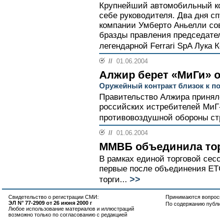
Крупнейший автомобильный ко
себе руководителя. Два дня с
компании Умберто Аньелли со
бразды правления председате
легендарной Ferrari SpA Лука 
//
01.06.2004
Алжир берет «МиГи» 
Оружейный контракт близок к п
Правительство Алжира принял
российских истребителей МиГ
противовоздушной обороны стр
//
01.06.2004
ММВБ объединила то
В рамках единой торговой се
первые после объединения ЕТ
>>
торги...
Свидетельство о регистрации СМИ:
Принимаются вопросы
ЭЛ N° 77-2909 от 26 июня 2000 г
По содержанию публ
Любое использование материалов и иллюстраций
возможно только по согласованию с редакцией