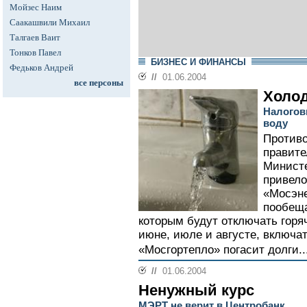
Мойзес Наим
Саакашвили Михаил
Талгаев Ваит
Тонков Павел
БИЗНЕС И ФИНАНСЫ
Федьков Андрей
//
01.06.2004
все персоны
Холод
Налогов
воду
Противо
правите
Министе
привело
«Мосэне
пообеща
которым будут отключать горя
июне, июле и августе, включат 
«Мосгортепло» погасит долги..
//
01.06.2004
Ненужный курс
МЭРТ не верит в Центробанк