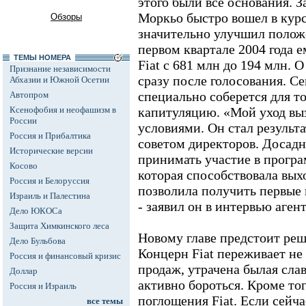
этого были все основания. За
Моркьо быстро вошел в курс 
Обзоры
значительно улучшил полож
первом квартале 2004 года 
ТЕМЫ НОМЕРА
Fiat с 681 млн до 194 млн. 
Признание независимости
сразу после голосования. Се
Абхазии и Южной Осетии
специально соберется для то
Автопром
Ксенофобия и неофашизм в
капитуляцию. «Мой уход в
России
условиями. Он стал результ
Россия и Прибалтика
советом директоров. Досадн
Исторические версии
принимать участие в прогр
Косово
которая способствовала вых
Россия и Белоруссия
позволила получить первые 
Израиль и Палестина
- заявил он в интервью аген
Дело ЮКОСа
Защита Химкинского леса
Новому главе предстоит реш
Дело Бульбова
Концерн Fiat переживает не
Россия и финансовый кризис
продаж, утрачена былая слав
Доллар
активно бороться. Кроме тог
Россия и Израиль
поглощения Fiat. Если сейча
все темы