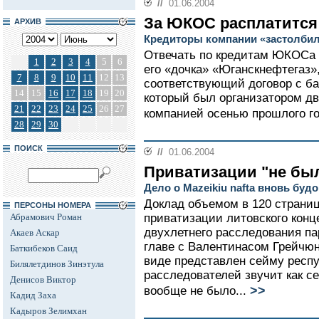
//
01.06.2004
За ЮКОС расплатится
АРХИВ
Кредиторы компании «застолби
Отвечать по кредитам ЮКОСа н
1
2
3
4
5
6
его «дочка» «Юганскнефтегаз»
7
8
9
10
11
12
13
соответствующий договор с бан
14
15
16
17
18
19
20
который был организатором дв
21
22
23
24
25
26
27
компанией осенью прошлого го
28
29
30
ПОИСК
//
01.06.2004
Приватизации "не бы
Дело о Mazeikiu naftа вновь буд
Доклад объемом в 120 страниц
ПЕРСОНЫ НОМЕРА
Абрамович Роман
приватизации литовского конце
двухлетнего расследования п
Акаев Аскар
главе с Валентинасом Грейчюн
Баткибеков Саид
виде представлен сейму респ
Билялетдинов Зинэтула
расследователей звучит как с
Денисов Виктор
>>
вообще не было...
Кадид Заха
Кадыров Зелимхан