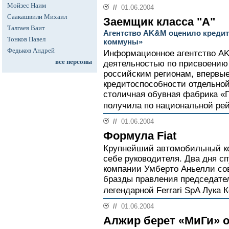
Мойзес Наим
//
01.06.2004
Саакашвили Михаил
Заемщик класса "А"
Талгаев Ваит
Агентство AK&M оценило креди
Тонков Павел
коммуны»
Федьков Андрей
Информационное агентство AK
все персоны
деятельностью по присвоению
российским регионам, впервые
кредитоспособности отдельно
столичная обувная фабрика «П
получила по национальной рей
//
01.06.2004
Формула Fiat
Крупнейший автомобильный ко
себе руководителя. Два дня с
компании Умберто Аньелли со
бразды правления председате
легендарной Ferrari SpA Лука 
//
01.06.2004
Алжир берет «МиГи» 