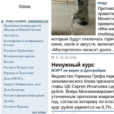
воду
Обзоры
Противо
правите
Министе
ТЕМЫ НОМЕРА
привело
Признание независимости
«Мосэне
Абхазии и Южной Осетии
пообеща
Автопром
которым будут отключать горя
Ксенофобия и неофашизм в
июне, июле и августе, включат 
России
«Мосгортепло» погасит долги..
Россия и Прибалтика
Исторические версии
//
01.06.2004
Косово
Ненужный курс
Россия и Белоруссия
МЭРТ не верит в Центробанк
Израиль и Палестина
Ведомство Германа Грефа пер
Дело ЮКОСа
экономического блока призна
Защита Химкинского леса
главы ЦБ Сергея Игнатьева сд
Дело Бульбова
рубля. Вчера Минэкономразвит
Россия и финансовый кризис
уточненным прогнозом макроэк
Доллар
год, согласно которому по ит
Россия и Израиль
курс рубля укрепится на 9,7%..
все темы