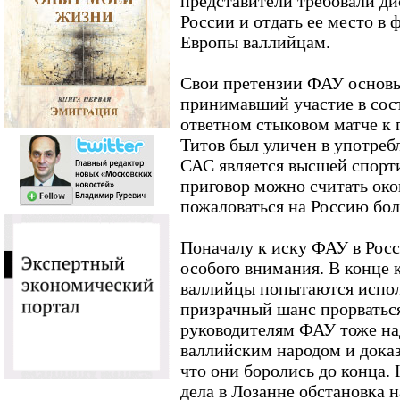
представители требовали д
России и отдать ее место в
Европы валлийцам.
Свои претензии ФАУ основы
принимавший участие в сост
ответном стыковом матче к 
Титов был уличен в употреб
САС является высшей спорт
приговор можно считать око
пожаловаться на Россию бол
Поначалу к иску ФАУ в Рос
особого внимания. В конце 
валлийцы попытаются испол
призрачный шанс прорватьс
руководителям ФАУ тоже на
валлийским народом и дока
что они боролись до конца.
дела в Лозанне обстановка н