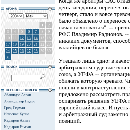
Когда же арбитры САС отка
день заседания, перенеся ог
АРХИВ
четверг, стало и вовсе трев
было объявлено о переносе 
1
2
начал волноваться", -- приз
3
4
5
6
7
8
9
РФС Владимир Радионов. --
10
11
12
13
14
15
16
никаких документов, спосо
17
18
19
20
21
22
23
валлийцев не было».
24
25
26
27
28
29
30
31
Утешало лишь одно: в качес
арбитражном суде выступал
ПОИСК
союз, а УЕФА -- организаци
обижать которую чревато. 
пошли в контрнаступление.
ПЕРСОНЫ НОМЕРА
предложено рассмотреть пр
Абашидзе Аслан
оспаривать решения УЕФА по
Альмодовар Педро
европейский класс. И пусть 
Греф Герман
и арбитражный суд заметно
Иглесиас Хулио
позиций.
Кадыров Ахмат
Кадыров Рамзан