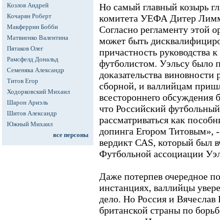
Козлов Андрей
Но самый главный козырь г
Кочарян Роберт
комитета УЕФА Дитер Лимм
Макферрин Бобби
Согласно регламенту этой о
Матвиенко Валентина
может быть дисквалифициров
Пятаков Олег
причастность руководства 
Рамсфелд Дональд
футболистом. Уэльсу было 
Семеняка Александр
доказательства виновности 
Титов Егор
сборной, и валлийцам пришл
Ходорковский Михаил
всестороннего обсуждения 
Шарон Ариэль
что Российский футбольный
Шитов Александр
рассматриваться как пособн
Южный Михаил
допинга Егором Титовым», 
все персоны
вердикт САS, который был в
Футбольной ассоциации Уэл
Даже потерпев очередное п
инстанциях, валлийцы увере
дело. Но Россия и Вячеслав
британской страны по борьб