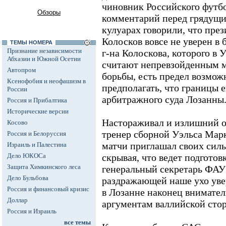
чиновник Российского футбо
Обзоры
комментарий перед грядущим
кулуарах говорили, что пре
Колосков вовсе не уверен в 
ТЕМЫ НОМЕРА
Признание независимости
г-на Колоскова, которого 
Абхазии и Южной Осетии
считают непревзойденным 
Автопром
борьбы, есть предел возмож
Ксенофобия и неофашизм в
предполагать, что границы е
России
арбитражного суда Лозанны
Россия и Прибалтика
Исторические версии
Настораживал и излишний о
Косово
тренер сборной Уэльса Мар
Россия и Белоруссия
матчи приглашал своих сил
Израиль и Палестина
Дело ЮКОСа
скрывая, что ведет подгото
Защита Химкинского леса
генеральный секретарь ФАУ 
Дело Бульбова
раздражающей наше ухо уве
Россия и финансовый кризис
в Лозанне наконец внимате
Доллар
аргументам валлийской сто
Россия и Израиль
все темы