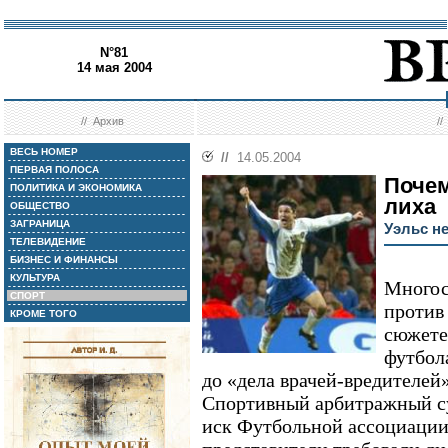
N°81
14 мая 2004
//
Архив
/
ВЕСЬ НОМЕР
//
14.05.2004
ПЕРВАЯ ПОЛОСА
Почем
ПОЛИТИКА И ЭКОНОМИКА
лиха
ОБЩЕСТВО
ЗАГРАНИЦА
Уэльс н
ТЕЛЕВИДЕНИЕ
БИЗНЕС И ФИНАНСЫ
КУЛЬТУРА
Многос
СПОРТ
против
КРОМЕ ТОГО
сюжете 
футбол
до «дела врачей-вредителей»
Спортивный арбитражный с
иск Футбольной ассоциации 