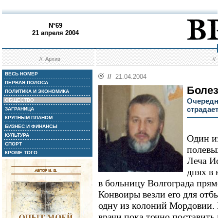
N°69
21 апреля 2004
//
Архив
/
ВЕСЬ НОМЕР
//
21.04.2004
ПЕРВАЯ ПОЛОСА
Болез
ПОЛИТИКА И ЭКОНОМИКА
Очередн
ОБЩЕСТВО
страдает
ЗАГРАНИЦА
КРУПНЫМ ПЛАНОМ
БИЗНЕС И ФИНАНСЫ
КУЛЬТУРА
Один и
СПОРТ
полевы
КРОМЕ ТОГО
Леча И
днях в
в больницу Волгограда прям
Конвоиры везли его для отбы
одну из колоний Мордовии.
врачи пока точно поставить 