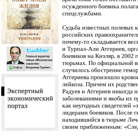
осужденного боевика полага
спецслужбами.
Судьба известных полевых 
российских правоохранител
почему-то складывается вес
и Турпал-Али Атгериев, ор
боевиков на Кизляр, в 2002 
тюрьмах. По официальной ве
случилось обострение гемор
Атгериева произошло кровои
лейкоза. Причем их родстве
Радуев и Атгериев никогда 
заболеваниями и якобы их 
как неугодных свидетелей «
лидерами боевиков. После г
находившийся в тюрьме Леч
своим приближенным: «Сле