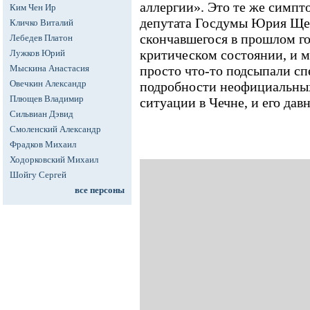
аллергии». Это те же симпто
Ким Чен Ир
депутата Госдумы Юрия Ще
Кличко Виталий
скончавшегося в прошлом го
Лебедев Платон
критическом состоянии, и м
Лужков Юрий
Мыскина Анастасия
просто что-то подсыпали сп
Овечкин Александр
подробности неофициальны
Плющев Владимир
ситуации в Чечне, и его дав
Сильвиан Дэвид
Смоленский Александр
Фрадков Михаил
Ходорковский Михаил
Шойгу Сергей
все персоны