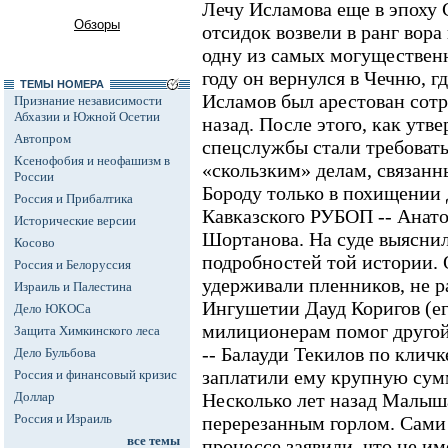
Лечу Исламова еще в эпоху 
Обзоры
отсидок возвели в ранг вора 
одну из самых могуществен
году он вернулся в Чечню, г
ТЕМЫ НОМЕРА
Исламов был арестован сот
Признание независимости
Абхазии и Южной Осетии
назад. После этого, как ут
Автопром
спецслужбы стали требоват
Ксенофобия и неофашизм в
«скользким» делам, связанн
России
Бороду только в похищении 
Россия и Прибалтика
Кавказского РУБОП -- Анат
Исторические версии
Шортанова. На суде выясни
Косово
подробностей той истории. О
Россия и Белоруссия
удерживали пленников, не р
Израиль и Палестина
Ингушетии Дауд Коригов (ег
Дело ЮКОСа
милиционерам помог другой
Защита Химкинского леса
-- Балауди Текилов по кли
Дело Бульбова
заплатили ему крупную сумм
Россия и финансовый кризис
Доллар
Несколько лет назад Малыш
Россия и Израиль
перерезанным горлом. Сам
все темы
процессе заявили, что не и