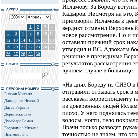
Исламову. За Бороду вступи
АРХИВ
Кадыров. Несмотря на это, 
приговорил Исламова к девя
1
2
3
4
вердикт отменил Верховный 
5
6
7
8
9
10
11
новое рассмотрение. Но и п
12
13
14
15
16
17
18
оставили прежний срок нака
19
20
21
22
23
24
25
утвердил и ВС. Адвокаты бо
26
27
28
29
30
решение в президиуме Верхо
результатов рассмотрения ег
ПОИСК
лучшем случае в больнице.
«На днях Бороду из СИЗО в 
ПЕРСОНЫ НОМЕРА
отправили отбывать срок в 
Бычков Михаил
рассказал корреспонденту г
Давыденко Николай
из доверенных людей Исламо
Дауса Рафаэль
плохо. У него поднялась тем
Дерипаска Олег
волосы, ногти, тело покры
Думбадзе Роман
Врачи только разводят рука
Евдокимов Михаил
точностью не знаем, что это
Исламов Леча