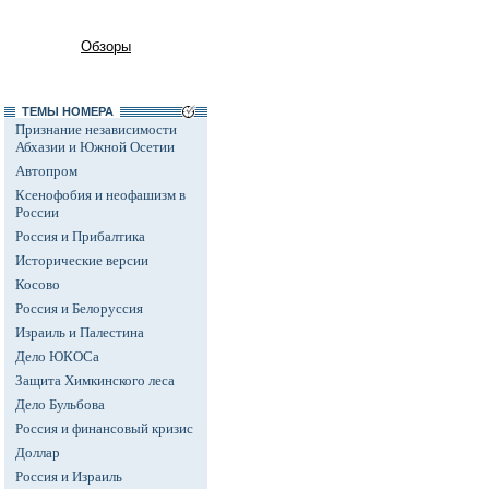
Обзоры
ТЕМЫ НОМЕРА
Признание независимости
Абхазии и Южной Осетии
Автопром
Ксенофобия и неофашизм в
России
Россия и Прибалтика
Исторические версии
Косово
Россия и Белоруссия
Израиль и Палестина
Дело ЮКОСа
Защита Химкинского леса
Дело Бульбова
Россия и финансовый кризис
Доллар
Россия и Израиль