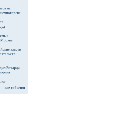
ась на
лнечногорске
ов
суд
аемых
в Москве
йские власти
оятельств
дил Ричарда
еоргия
алог
все события