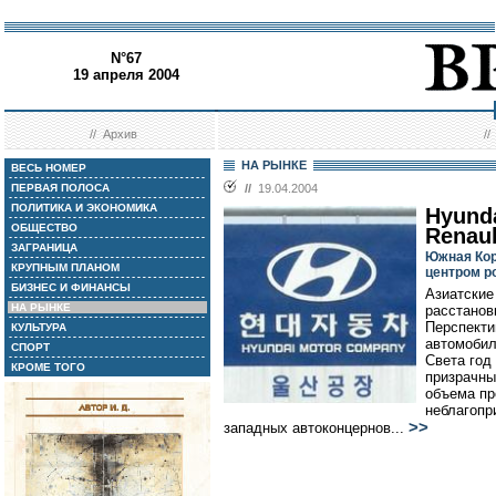
N°67
19 апреля 2004
//
Архив
/
НА РЫНКЕ
ВЕСЬ НОМЕР
ПЕРВАЯ ПОЛОСА
//
19.04.2004
ПОЛИТИКА И ЭКОНОМИКА
Hyund
ОБЩЕСТВО
Renaul
ЗАГРАНИЦА
Южная Кор
КРУПНЫМ ПЛАНОМ
центром р
БИЗНЕС И ФИНАНСЫ
Азиатские
НА РЫНКЕ
расстанов
Перспекти
КУЛЬТУРА
автомобил
СПОРТ
Света год
КРОМЕ ТОГО
призрачны
объема пр
неблагопр
>>
западных автоконцернов...