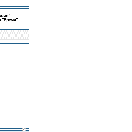
ремя"
о "Время"