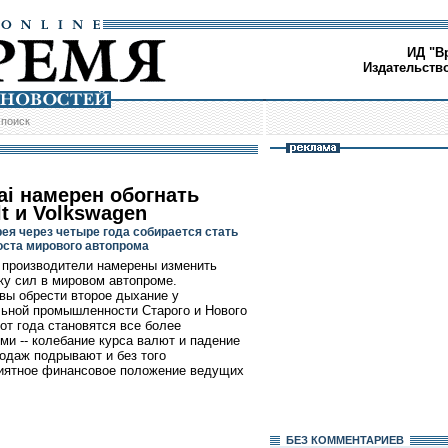
ИД "В
Издательств
/
поиск
ai намерен обогнать
t и Volkswagen
ея через четыре года собирается стать
оста мирового автопрома
 производители намерены изменить
ку сил в мировом автопроме.
вы обрести второе дыхание у
ьной промышленности Старого и Нового
 от года становятся все более
ми -- колебание курса валют и падение
одаж подрывают и без того
иятное финансовое положение ведущих
БЕЗ КОМMЕНТАРИЕВ