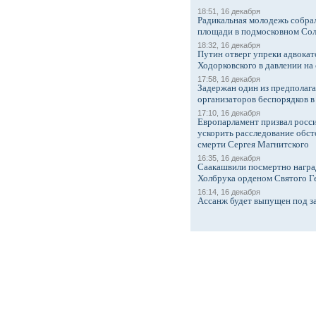
18:51, 16 декабря
Радикальная молодежь собрал
площади в подмосковном Со
18:32, 16 декабря
Путин отверг упреки адвокат
Ходорковского в давлении на 
17:58, 16 декабря
Задержан один из предполаг
организаторов беспорядков 
17:10, 16 декабря
Европарламент призвал росси
ускорить расследование обст
смерти Сергея Магнитского
16:35, 16 декабря
Саакашвили посмертно награ
Холбрука орденом Святого Г
16:14, 16 декабря
Ассанж будет выпущен под з