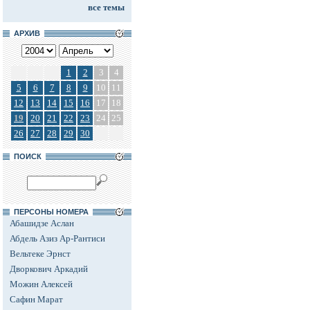
все темы
АРХИВ
1
2
3
4
5
6
7
8
9
10
11
12
13
14
15
16
17
18
19
20
21
22
23
24
25
26
27
28
29
30
ПОИСК
ПЕРСОНЫ НОМЕРА
Абашидзе Аслан
Абдель Азиз Ар-Рантиси
Вельтеке Эрнст
Дворкович Аркадий
Можин Алексей
Сафин Марат