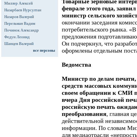
Товарные зерновые интерв
Миллер Алексей
феврале этого года, заяви
Назарбаев Нурсултан
министр сельского хозяйс
Назаров Валерий
окончании заседания комис
Перельман Вадим
потребительского рынка. «
Починок Александр
предложения подготавливают
Федун Леонид
Он подчеркнул, что разрабо
Шанцев Валерий
оформлены отдельным поста
все персоны
Ведомства
Министр по делам печати,
средств массовых коммун
своем обращении к СМИ п
вчера Дня российской печа
российскую печать ожида
преобразования
, главная ц
действительной независимо
информации. По словам Мих
для медиаотрасли «непрост