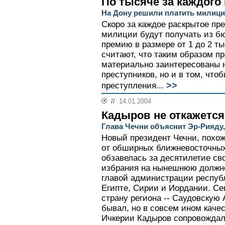
По тысяче за каждого
На Дону решили платить милиц
Скоро за каждое раскрытое пр
милиции будут получать из б
премию в размере от 1 до 2 ты
считают, что таким образом п
материально заинтересованы н
преступников, но и в том, что
>>
преступления...
//
14.01.2004
Кадыров не откажется
Глава Чечни объяснит Эр-Рияду,
Новый президент Чечни, похож
от обширных ближневосточных
обзавелась за десятилетие св
избрания на нынешнюю должно
главой администрации респуб
Египте, Сирии и Иордании. Се
страну региона -- Саудовскую 
бывал, но в совсем ином качес
Ичкерии Кадыров сопровождал 