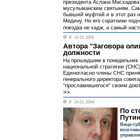
президента Аслана Масхадова
мусульманским святыням. Са
бывший муфтий и в этот раз н
Медину. Но его соратники под
поездка не хадж, а самый на
//
14.01.2004
Автора "Заговора оли
должности
На прошедшем в понедельник 
национальной стратегии (СНС)
Единогласно члены СНС приня
генерального директора совета
"прославившегося" своим докла
>>
//
14.01.2004
По ст
Пути
Вице-гу
возглав
управле