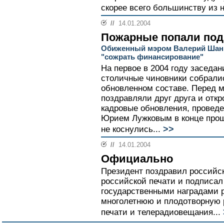
скорее всего большинству из н
//
14.01.2004
Пожарные попали под
Обиженный мэром Валерий Шанц
"сожрать финансирование"
На первое в 2004 году заседа
столичные чиновники собралис
обновленном составе. Перед 
поздравляли друг друга и откр
кадровые обновления, провед
Юрием Лужковым в конце прош
>>
не коснулись...
//
14.01.2004
Официально
Президент поздравил российс
российской печати и подписал
государственными наградами 
многолетнюю и плодотворную р
печати и телерадиовещания...