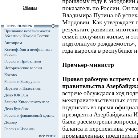
прошлому году в Мордовии 
показатель по России. Он 
Обзоры
Владимира Путина об успеха
Мордовии. Как утверждает 
ТЕМЫ НОМЕРА
результате развития ипотек
Признание независимости
семей получили жилье, и эт
Абхазии и Южной Осетии
подтолкнуло рождаемость», 
Автопром
Ксенофобия и неофашизм в
года выросла в республике н
России
Россия и Прибалтика
Премьер-министр
Исторические версии
Косово
Провел рабочую встречу 
Россия и Белоруссия
правительства Азербайдж
Израиль и Палестина
встрече обсуждался ход подг
Дело ЮКОСа
межправительственных согл
Защита Химкинского леса
подписать во время официал
Дело Бульбова
президента Азербайджана И
Россия и финансовый кризис
были рассмотрены вопросы 
Доллар
баланса и перспективы учас
Россия и Израиль
промышленных предприятий
все темы