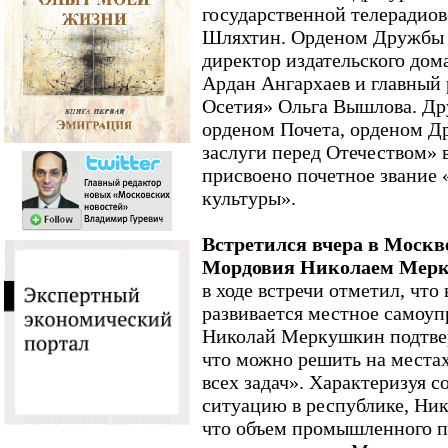
государственной телерадио
Шляхтин. Орденом Дружбы 
директор издательского дом
Ардан Ангархаев и главный 
Осетия» Ольга Вышлова. Д
орденом Почета, орденом Д
заслуги перед Отечеством» 
присвоено почетное звание
культуры».
Встретился вчера в Москв
Мордовия Николаем Мер
в ходе встречи отметил, что
развивается местное самоуп
Николай Меркушкин подтверд
что можно решить на местах,
всех задач». Характеризуя 
ситуацию в республике, Ни
что объем промышленного п