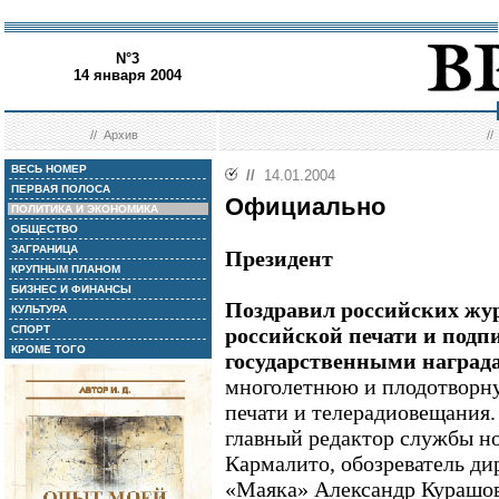
N°3
14 января 2004
//
Архив
/
ВЕСЬ НОМЕР
//
14.01.2004
ПЕРВАЯ ПОЛОСА
Официально
ПОЛИТИКА И ЭКОНОМИКА
ОБЩЕСТВО
ЗАГРАНИЦА
Президент
КРУПНЫМ ПЛАНОМ
БИЗНЕС И ФИНАНСЫ
Поздравил российских жу
КУЛЬТУРА
СПОРТ
российской печати и подп
КРОМЕ ТОГО
государственными наград
многолетнюю и плодотворну
печати и телерадиовещания.
главный редактор службы 
Кармалито, обозреватель д
«Маяка» Александр Курашов