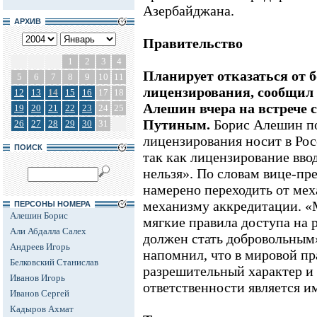
Азербайджана.
АРХИВ
Правительство
1
2
3
4
Планирует отказаться от 
5
6
7
8
9
10
11
лицензирования, сообщил
12
13
14
15
16
17
18
Алешин вчера на встрече 
19
20
21
22
23
24
25
Путиным.
Борис Алешин по
26
27
28
29
30
31
лицензирования носит в Рос
ПОИСК
так как лицензирование ввод
нельзя». По словам вице-пр
намерено переходить от ме
механизму аккредитации. «
ПЕРСОНЫ НОМЕРА
Алешин Борис
мягкие правила доступа на 
Али Абдалла Салех
должен стать добровольным»
Андреев Игорь
напомнил, что в мировой п
Белковский Станислав
разрешительный характер и
Иванов Игорь
ответственности является 
Иванов Сергей
Кадыров Ахмат