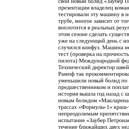
свой новый болид «Заубер П
презентации владелец кома
тестировали эту машину в 
трубе, многое зависит от то
воплотится в реальных резул
этом сезоне сделать сущест
уже на следующий день с н
случился конфуз. Машина н
тест (проверка на прочность
пилота) Международной фед
Технический директор шве
Рампф так прокомментиров
уменьшили новый болид по 
предшественником и поплати
история вышла год назад с
новым болидом «Макларена»
трассах «Формулы-1» краш-т
непреодолимым препятствие
испытание «Заубер Петронас
течение ближайших двух не