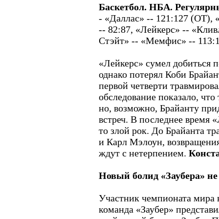
Баскетбол. НБА. Регулярн
- «Даллас» -- 121:127 (ОТ)
-- 82:87, «Лейкерс» -- «Клив
Стэйт» -- «Мемфис» -- 113:1
«Лейкерс» сумел добиться 
однако потерял Коби Брайан
первой четверти травмиров
обследование показало, что
но, возможно, Брайанту при
встреч. В последнее время 
то злой рок. До Брайанта 
и Карл Мэлоун, возвращени
ждут с нетерпением.
Конст
Новый болид «Заубера» не
Участник чемпионата мира 
команда «Заубер» представи