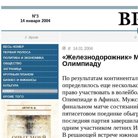
N°3
14 января 2004
//
Архив
/
ВЕСЬ НОМЕР
//
14.01.2004
ПЕРВАЯ ПОЛОСА
«Железнодорожник» М
ПОЛИТИКА И ЭКОНОМИКА
Олимпиаду
ОБЩЕСТВО
ЗАГРАНИЦА
КРУПНЫМ ПЛАНОМ
По результатам континента
БИЗНЕС И ФИНАНСЫ
определилось еще нескольк
КУЛЬТУРА
право участвовать в волейб
СПОРТ
КРОМЕ ТОГО
Олимпиаде в Афинах. Мужс
финальном матче состязани
пятисетовом поединке обыгр
последняя партия завершила
одним участником летних И
В решающей встрече южноам