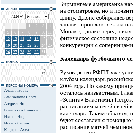
Бирмингеме американка нам
АРХИВ
на стометровке, но и появит
длину. Джонс собиралась ве
занавес прошлого сезона на
1
2
3
4
Монако, однако перед начал
5
6
7
8
9
10
11
физическое состояние недо
12
13
14
15
16
17
18
конкуренции с соперницам
19
20
21
22
23
24
25
26
27
28
29
30
31
Календарь футбольного че
ПОИСК
Руководство РФПЛ уже успел
клубам календарь российско
2004 года. По какому принц
ПЕРСОНЫ НОМЕРА
Алешин Борис
осталось неизвестным. Глав
Али Абдалла Салех
«Зенита» Властимил Петрже
Андреев Игорь
расписанием матчей своей 
Белковский Станислав
календарь. Таким образом, 
Иванов Игорь
будет составлен с помощью
Иванов Сергей
расписание матчей чемпион
Кадыров Ахмат