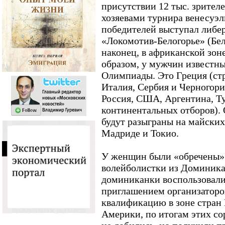
присутствии 12 тыс. зрителе
хозяевами турнира венесуэль
победителей выступал либе
«Локомотив-Белогорье» (Бел
наконец, в африканской зон
образом, у мужчин известны
Олимпиады. Это Греция (стр
Италия, Сербия и Черногори
Россия, США, Аргентина, Т
континентальных отборов).
будут разыграны на майских
Мадриде и Токио.
У женщин были «обречены»
волейболистки из Доминика
доминиканки воспользовал
приглашением организаторов
квалификацию в зоне стран
Америки, по итогам этих с