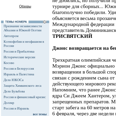
не добились, но получили п
турнире для сборных... Юж
Обзоры
благополучно победили. Уди
объясняется весьма прозаич
ТЕМЫ НОМЕРА
Международной федерации 
Признание независимости
представитель Доминиканс
Абхазии и Южной Осетии
ТРИСВЯТСКИЙ
Автопром
Ксенофобия и неофашизм в
России
Джонс возвращается на бе
Россия и Прибалтика
Исторические версии
Трехкратная олимпийская ч
Косово
Мэрион Джонс официально о
Россия и Белоруссия
возвращении в большой спо
Израиль и Палестина
связан с рождением сына о
Дело ЮКОСа
действующего мирового реко
Защита Химкинского леса
Напомним, что ранее Джонс
Дело Бульбова
ядра Си Джеем Хантером, у
Россия и финансовый кризис
запрещенных препаратов. М
Доллар
старт забега на 60 метров н
Россия и Израиль
6 февраля, через две недели
все темы