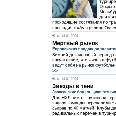
турнире
Открыто
Мельбур
длится 
проходящие состязания по тр
прелюдия к «Аустрэлиан Оупен
//
14.01.2004
Мертвый рынок
Европейских продавцов таланто
Зимний дозаявочный период в 
впечатление, что жизнь в фут
ведут себя на рынке футбольн
>>
//
14.01.2004
Звезды в тени
Заокеанские болельщики отмеча
Для НХЛ зима -- рутинная сере
января команды перевалили эк
сыграв по 40 матчей. Клубы д
радикальных перемен в турнирн